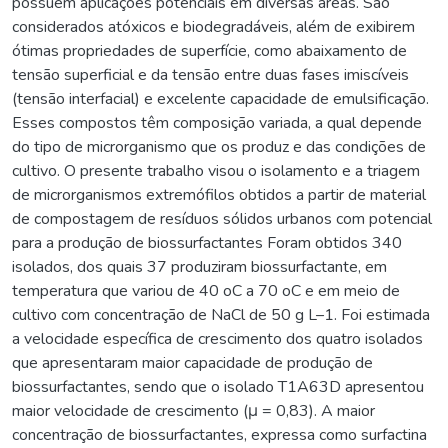
possuem aplicações potenciais em diversas áreas. São
considerados atóxicos e biodegradáveis, além de exibirem
ótimas propriedades de superfície, como abaixamento de
tensão superficial e da tensão entre duas fases imiscíveis
(tensão interfacial) e excelente capacidade de emulsificação.
Esses compostos têm composição variada, a qual depende
do tipo de microrganismo que os produz e das condições de
cultivo. O presente trabalho visou o isolamento e a triagem
de microrganismos extremófilos obtidos a partir de material
de compostagem de resíduos sólidos urbanos com potencial
para a produção de biossurfactantes Foram obtidos 340
isolados, dos quais 37 produziram biossurfactante, em
temperatura que variou de 40 oC a 70 oC e em meio de
cultivo com concentração de NaCl de 50 g L–1. Foi estimada
a velocidade específica de crescimento dos quatro isolados
que apresentaram maior capacidade de produção de
biossurfactantes, sendo que o isolado T1A63D apresentou
maior velocidade de crescimento (μ = 0,83). A maior
concentração de biossurfactantes, expressa como surfactina