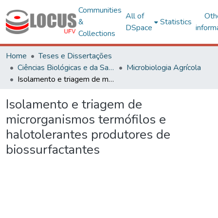
Communities
All of
Oth
&
Statistics
DSpace
inform
Collections
Home
Teses e Dissertações
Ciências Biológicas e da Saúde
Microbiologia Agrícola
Isolamento e triagem de microrganismos termófilos e halotolerantes produtores de biossurfactantes
Isolamento e triagem de
microrganismos termófilos e
halotolerantes produtores de
biossurfactantes