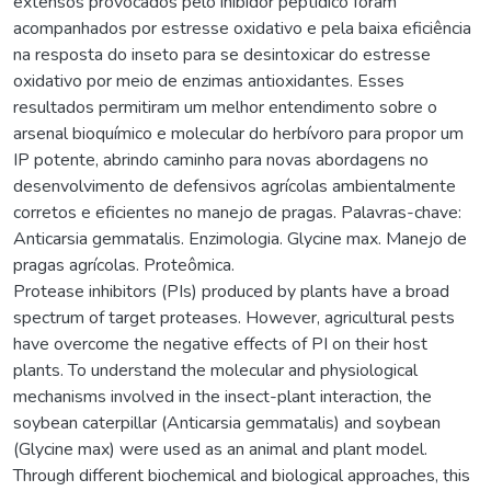
extensos provocados pelo inibidor peptídico foram
acompanhados por estresse oxidativo e pela baixa eficiência
na resposta do inseto para se desintoxicar do estresse
oxidativo por meio de enzimas antioxidantes. Esses
resultados permitiram um melhor entendimento sobre o
arsenal bioquímico e molecular do herbívoro para propor um
IP potente, abrindo caminho para novas abordagens no
desenvolvimento de defensivos agrícolas ambientalmente
corretos e eficientes no manejo de pragas. Palavras-chave:
Anticarsia gemmatalis. Enzimologia. Glycine max. Manejo de
pragas agrícolas. Proteômica.
Protease inhibitors (PIs) produced by plants have a broad
spectrum of target proteases. However, agricultural pests
have overcome the negative effects of PI on their host
plants. To understand the molecular and physiological
mechanisms involved in the insect-plant interaction, the
soybean caterpillar (Anticarsia gemmatalis) and soybean
(Glycine max) were used as an animal and plant model.
Through different biochemical and biological approaches, this