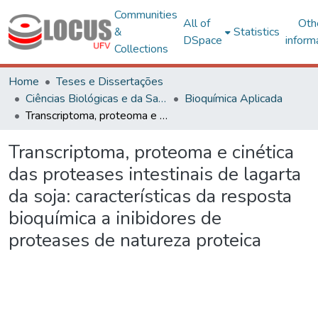
Communities
All of
Oth
&
Statistics
DSpace
inform
Collections
Home
Teses e Dissertações
Ciências Biológicas e da Saúde
Bioquímica Aplicada
Transcriptoma, proteoma e cinética das proteases intestinais de lagarta da soja: características da resposta bioquímica a inibidores de proteases de natureza proteica
Transcriptoma, proteoma e cinética
das proteases intestinais de lagarta
da soja: características da resposta
bioquímica a inibidores de
proteases de natureza proteica