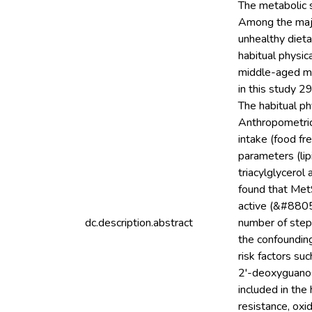
The metabolic 
Among the major
unhealthy dieta
habitual physic
middle-aged me
in this study 
The habitual p
Anthropometric 
intake (food fr
parameters (lip
triacylglycerol
found that MetS
active (&#8805;
dc.description.abstract
number of steps
the confounding
risk factors su
2'-deoxyguanosi
included in the
resistance, oxi