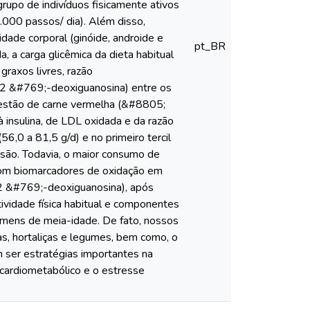
 grupo de indivíduos fisicamente ativos
000 passos/ dia). Além disso,
ade corporal (ginóide, androide e
pt_BR
 a carga glicêmica da dieta habitual
graxos livres, razão
i-2 &#769;-deoxiguanosina) entre os
ingestão de carne vermelha (&#8805;
 insulina, de LDL oxidada e da razão
56,0 a 81,5 g/d) e no primeiro tercil
usão. Todavia, o maior consumo de
com biomarcadores de oxidação em
-2 &#769;-deoxiguanosina), após
ividade física habitual e componentes
omens de meia-idade. De fato, nossos
as, hortaliças e legumes, bem como, o
 ser estratégias importantes na
 cardiometabólico e o estresse