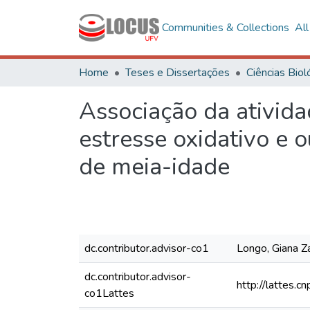
Communities & Collections
Al
Home
Teses e Dissertações
Associação da ativida
estresse oxidativo e 
de meia-idade
dc.contributor.advisor-co1
Longo, Giana Z
dc.contributor.advisor-
http://lattes
co1Lattes