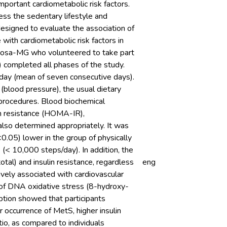
portant cardiometabolic risk factors.
ess the sedentary lifestyle and
designed to evaluate the association of
 with cardiometabolic risk factors in
çosa-MG who volunteered to take part
 completed all phases of the study.
 day (mean of seven consecutive days).
(blood pressure), the usual dietary
 procedures. Blood biochemical
lin resistance (HOMA-IR),
also determined appropriately. It was
<0.05) lower in the group of physically
(< 10,000 steps/day). In addition, the
tal) and insulin resistance, regardless
eng
tively associated with cardiovascular
er of DNA oxidative stress (8-hydroxy-
mption showed that participants
r occurrence of MetS, higher insulin
tio, as compared to individuals