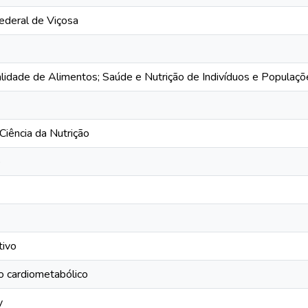
ederal de Viçosa
alidade de Alimentos; Saúde e Nutrição de Indivíduos e Populaçõ
iência da Nutrição
o
tivo
co cardiometabólico
y