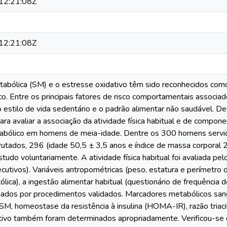
12:21:08Z
12:21:08Z
abólica (SM) e o estresse oxidativo têm sido reconhecidos como
o. Entre os principais fatores de risco comportamentais associa
estilo de vida sedentário e o padrão alimentar não saudável. De
ra avaliar a associação da atividade física habitual e de compon
tabólico em homens de meia-idade. Dentre os 300 homens servi
utados, 296 (idade 50,5 ± 3,5 anos e índice de massa corporal
tudo voluntariamente. A atividade física habitual foi avaliada p
cutivos). Variáveis antropométricas (peso, estatura e perímetro da 
stólica), a ingestão alimentar habitual (questionário de frequência
iados por procedimentos validados. Marcadores metabólicos sanguín
SM, homeostase da resistência à insulina (HOMA-IR), razão triac
tivo também foram determinados apropriadamente. Verificou-se 