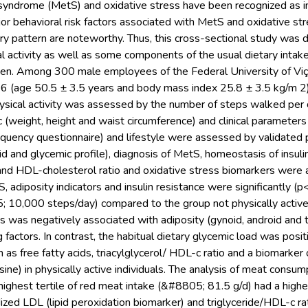
syndrome (MetS) and oxidative stress have been recognized as im
 behavioral risk factors associated with MetS and oxidative str
ry pattern are noteworthy. Thus, this cross-sectional study was 
al activity as well as some components of the usual dietary intake
n. Among 300 male employees of the Federal University of Vi
296 (age 50.5 ± 3.5 years and body mass index 25.8 ± 3.5 kg/m 2)
hysical activity was assessed by the number of steps walked per
(weight, height and waist circumference) and clinical parameters 
equency questionnaire) and lifestyle were assessed by validated
id and glycemic profile), diagnosis of MetS, homeostasis of insu
 and HDL-cholesterol ratio and oxidative stress biomarkers were 
, adiposity indicators and insulin resistance were significantly (p
 10,000 steps/day) compared to the group not physically active 
 was negatively associated with adiposity (gynoid, android and to
 factors. In contrast, the habitual dietary glycemic load was posi
ch as free fatty acids, triacylglycerol/ HDL-c ratio and a biomark
ne) in physically active individuals. The analysis of meat consu
 highest tertile of red meat intake (&#8805; 81.5 g/d) had a highe
dized LDL (lipid peroxidation biomarker) and triglyceride/HDL-c ra