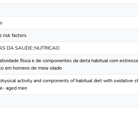
ss
 risk factors
IAS DA SAUDE::NUTRICAO
tividade física e de componentes da dieta habitual com estresse 
ico em homens de meia-idade
physical activity and components of habitual diet with oxidative s
dle- aged men