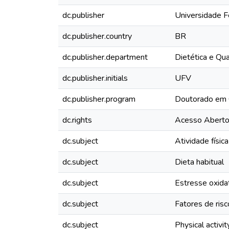
dc.publisher
Universidade F
dc.publisher.country
BR
dc.publisher.department
Dietética e Qu
dc.publisher.initials
UFV
dc.publisher.program
Doutorado em C
dc.rights
Acesso Abert
dc.subject
Atividade física
dc.subject
Dieta habitual
dc.subject
Estresse oxida
dc.subject
Fatores de ris
dc.subject
Physical activit