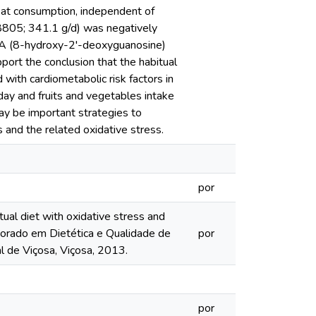
 meat consumption, independent of
8805; 341.1 g/d) was negatively
NA (8-hydroxy-2'-deoxyguanosine)
port the conclusion that the habitual
with cardiometabolic risk factors in
day and fruits and vegetables intake
ay be important strategies to
s and the related oxidative stress.
por
ual diet with oxidative stress and
utorado em Dietética e Qualidade de
por
l de Viçosa, Viçosa, 2013.
por