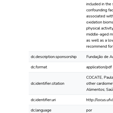
included in the
confounding fa
associated wit
oxidation bioma
physical activi
middle-aged men
as well as a lo
recommend for a
dc.description.sponsorship
Fundação de A
dc.format
application/pdf
COCATE, Paula G
dc.identifier.citation
other cardiome
Alimentos; Saú
dc.identifier.uri
http://locus.u
dc.language
por