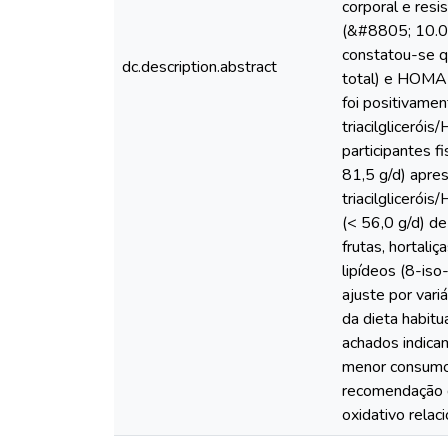
corporal e resi
(&#8805; 10.00
constatou-se q
dc.description.abstract
total) e HOMA-
foi positivamen
triacilgliceró
participantes f
81,5 g/d) apres
triacilglicerói
(< 56,0 g/d) d
frutas, hortal
lipídeos (8-is
ajuste por vari
da dieta habit
achados indicam
menor consumo 
recomendação d
oxidativo relac