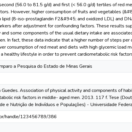
 second (56.0 to 81.5 g/d) and first (< 56.0 g/d) tertiles of red
ctors. However, higher consumption of fruits and vegetables (&#
h lipid (8-iso-prostaglandin F2&#945; and oxidized LDL) and D
rkers after adjustment for confounding factors. These results sup
ty and some components of the usual dietary intake are associated 
. In fact, these data indicate that a higher number of steps per 
wer consumption of red meat and diets with high glycemic load m
 healthy lifestyle in order to prevent cardiometabolic risk factor
mparo a Pesquisa do Estado de Minas Gerais
uedes. Association of physical activity and components of habit
tabolic risk factors in middle- aged men. 2013. 117 f. Tese (Do
de e Nutrição de Indivíduos e Populações) - Universidade Federa
fv.br/handle/123456789/386