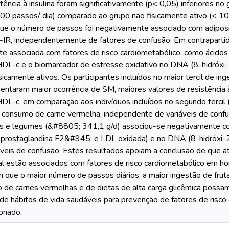
stência à insulina foram significativamente (p< 0,05) inferiores no
0 passos/ dia) comparado ao grupo não fisicamente ativo (< 10.
ue o número de passos foi negativamente associado com adiposid
IR, independentemente de fatores de confusão. Em contrapartida,
te associada com fatores de risco cardiometabólico, como ácidos 
is/HDL-c e o biomarcador de estresse oxidativo no DNA (8-hidróx
isicamente ativos. Os participantes incluídos no maior tercil de 
entaram maior ocorrência de SM, maiores valores de resistência à
s/HDL-c, em comparação aos indivíduos incluídos no segundo tercil (
e consumo de carne vermelha, independente de variáveis de conf
iças e legumes (&#8805; 341,1 g/d) associou-se negativamente 
o-prostaglandina F2&#945; e LDL oxidada) e no DNA (8-hidróxi
áveis de confusão. Estes resultados apoiam a conclusão de que at
ual estão associados com fatores de risco cardiometabólico em h
 que o maior número de passos diários, a maior ingestão de frut
de carnes vermelhas e de dietas de alta carga glicêmica possam
e hábitos de vida saudáveis para prevenção de fatores de risco
ionado.