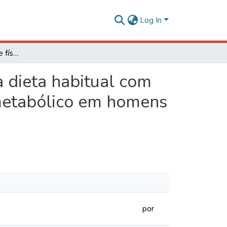
Log In
Associação da atividade física e de componentes da dieta habitual com estresse oxidativo e outros fatores de risco cardiometabólico em homens de meia-idade
a dieta habitual com
iometabólico em homens
por