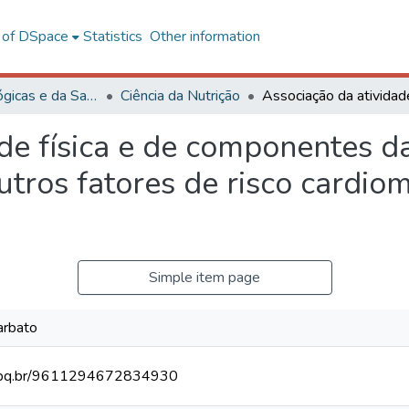
l of DSpace
Statistics
Other information
Ciências Biológicas e da Saúde
Ciência da Nutrição
de física e de componentes d
outros fatores de risco card
Simple item page
arbato
.cnpq.br/9611294672834930