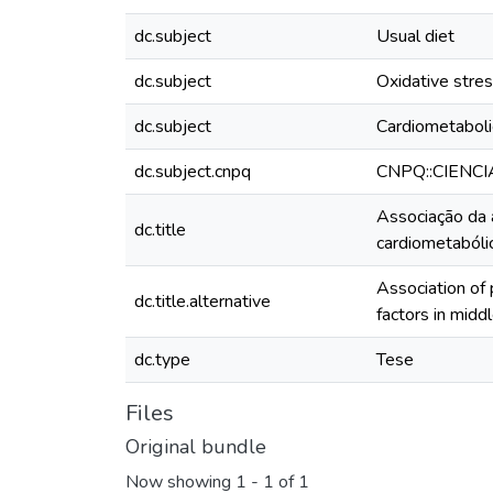
dc.subject
Usual diet
dc.subject
Oxidative stre
dc.subject
Cardiometabolic
dc.subject.cnpq
CNPQ::CIENC
Associação da a
dc.title
cardiometaból
Association of 
dc.title.alternative
factors in mid
dc.type
Tese
Files
Original bundle
Now showing
1 - 1 of 1