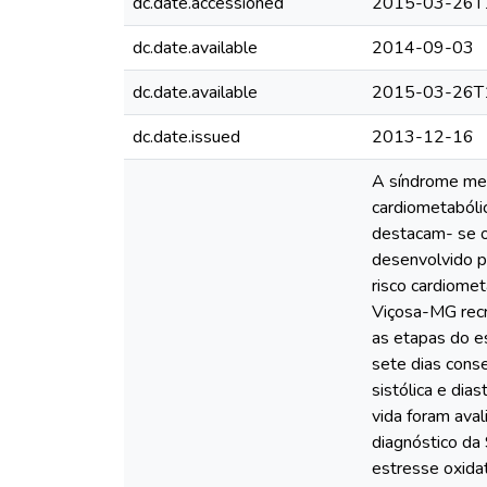
dc.date.accessioned
2015-03-26T
dc.date.available
2014-09-03
dc.date.available
2015-03-26T
dc.date.issued
2013-12-16
A síndrome met
cardiometabólic
destacam- se o 
desenvolvido pa
risco cardiome
Viçosa-MG recr
as etapas do es
sete dias conse
sistólica e dia
vida foram aval
diagnóstico da 
estresse oxida