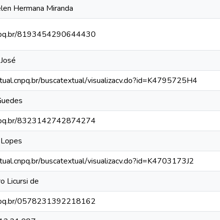
elen Hermana Miranda
.cnpq.br/8193454290644430
 José
xtual.cnpq.br/buscatextual/visualizacv.do?id=K4795725H4
 Guedes
.cnpq.br/8323142742874274
 Lopes
xtual.cnpq.br/buscatextual/visualizacv.do?id=K4703173J2
o Licursi de
.cnpq.br/0578231392218162