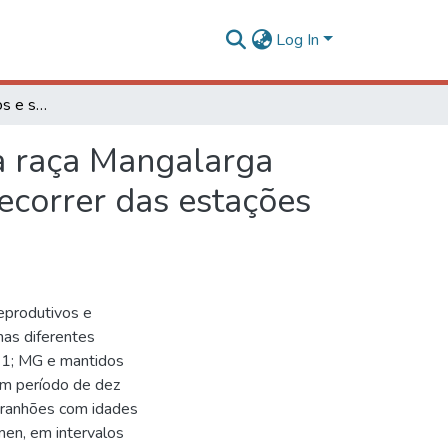
Log In
Parâmetros fisiológicos e seminais de garanhões da raça Mangalarga Marchador na região da Zona da Mata Mineira no decorrer das estações climáticas
da raça Mangalarga
ecorrer das estações
reprodutivos e
nas diferentes
11; MG e mantidos
um período de dez
aranhões com idades
en, em intervalos