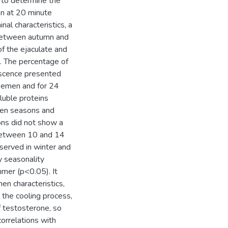
 to determine the
n at 20 minute
nal characteristics, a
 between autumn and
f the ejaculate and
. The percentage of
escence presented
 semen and for 24
luble proteins
een seasons and
ns did not show a
d between 10 and 14
served in winter and
y seasonality
mmer (p<0.05). It
n characteristics,
 the cooling process,
f testosterone, so
correlations with