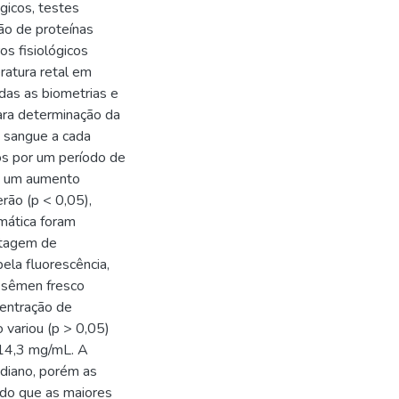
gicos, testes
ão de proteínas
os fisiológicos
eratura retal em
das as biometrias e
ara determinação da
e sangue a cada
os por um período de
se um aumento
rão (p < 0,05),
mática foram
ntagem de
ela fluorescência,
o sêmen fresco
centração de
 variou (p > 0,05)
 14,3 mg/mL. A
diano, porém as
do que as maiores