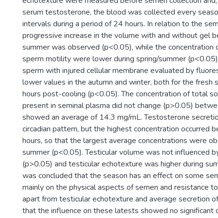
echotexture were measured before semen collection and,
serum testosterone, the blood was collected every seaso
intervals during a period of 24 hours. In relation to the semi
progressive increase in the volume with and without gel
summer was observed (p<0.05), while the concentration o
sperm motility were lower during spring/summer (p<0.05)
sperm with injured cellular membrane evaluated by fluor
lower values in the autumn and winter, both for the fresh
hours post-cooling (p<0.05). The concentration of total so
present in seminal plasma did not change (p>0.05) betw
showed an average of 14.3 mg/mL. Testosterone secretio
circadian pattern, but the highest concentration occurre
hours, so that the largest average concentrations were ob
summer (p<0.05). Testicular volume was not influenced b
(p>0.05) and testicular echotexture was higher during su
was concluded that the season has an effect on some seme
mainly on the physical aspects of semen and resistance to
apart from testicular echotexture and average secretion o
that the influence on these latests showed no significant 