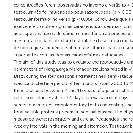
concentrações foram observadas no inverno e verão (p < 
testicular não foi influenciado pela sazonalidade (p > 0,05
testicular foi maior no verão (p < 0,05). Concluiu-se que a
exerce efeito sobre algumas características seminais, pri
aos aspectos físicos do sêmen e resistência ao processo 
mesmo, além da ecotextura testicular e da secreção médi
de forma que a influência sobre estas últimas não aprese
importantes com as demais características estudadas.
The aim of this study was to evaluate the reproductive an
parameters of Mangalarga Marchador stallions raised in Vi
Brazil during the four seasons and maintained semi-stable
was conducted in a period of ten months (April 2009 to M
three stallions between 7 and 15 years of age and submi
collections at intervals of 14 days for evaluation of physi
semen parameters, complementary tests and cooling, and q
total soluble proteins present in seminal plasma. The phy
measured were: respiratory and cardiac frequencies and re
weekly intervals in the morning and afternoon. Testicular 