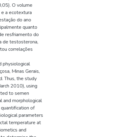
0,05). O volume
) e a ecotextura
 estação do ano
ncipalmente quanto
de resfriamento do
a de testosterona,
ntou correlações
d physiological
çosa, Minas Gerais,
d. Thus, the study
arch 2010), using
tted to semen
cal and morphological
uantification of
siological parameters
ctal temperature at
biometics and