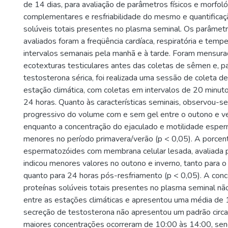
de 14 dias, para avaliação de parâmetros físicos e morfoló
complementares e resfriabilidade do mesmo e quantificaç
solúveis totais presentes no plasma seminal. Os parâmetr
avaliados foram a freqüência cardíaca, respiratória e temp
intervalos semanais pela manhã e à tarde. Foram mensura
ecotexturas testiculares antes das coletas de sêmen e, p
testosterona sérica, foi realizada uma sessão de coleta d
estação climática, com coletas em intervalos de 20 minut
24 horas. Quanto às características seminais, observou-
progressivo do volume com e sem gel entre o outono e ve
enquanto a concentração do ejaculado e motilidade esper
menores no período primavera/verão (p < 0,05). A porce
espermatozóides com membrana celular lesada, avaliada p
indicou menores valores no outono e inverno, tanto para 
quanto para 24 horas pós-resfriamento (p < 0,05). A con
proteínas solúveis totais presentes no plasma seminal não
entre as estações climáticas e apresentou uma média de
secreção de testosterona não apresentou um padrão circa
maiores concentrações ocorreram de 10:00 às 14:00, sen