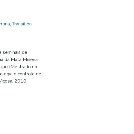
erona
,
Transition
e seminais de
na da Mata Mineira
tação (Mestrado em
ologia e controle de
Viçosa, 2010.