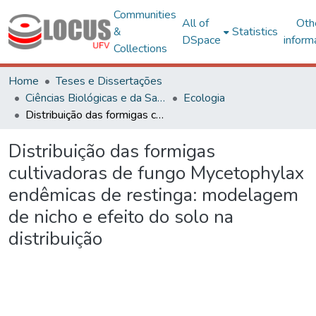
Communities
All of
Oth
&
Statistics
DSpace
inform
Collections
Home
Teses e Dissertações
Ciências Biológicas e da Saúde
Ecologia
Distribuição das formigas cultivadoras de fungo Mycetophylax endêmicas de restinga: modelagem de nicho e efeito do solo na distribuição
Distribuição das formigas
cultivadoras de fungo Mycetophylax
endêmicas de restinga: modelagem
de nicho e efeito do solo na
distribuição