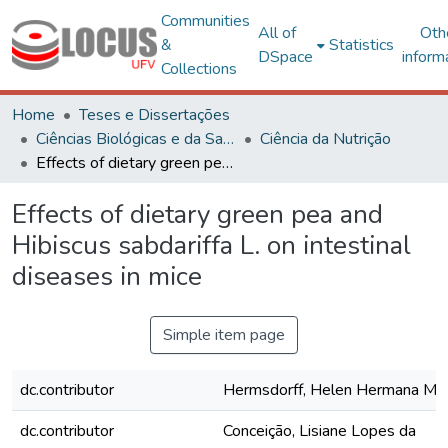
Communities
All of
Oth
&
Statistics
DSpace
inform
Collections
Home
Teses e Dissertações
Ciências Biológicas e da Saúde
Ciência da Nutrição
Effects of dietary green pea and Hibiscus sabdariffa L. on intestinal diseases in mice
Effects of dietary green pea and
Hibiscus sabdariffa L. on intestinal
diseases in mice
Simple item page
dc.contributor
Hermsdorff, Helen Hermana Mir
dc.contributor
Conceição, Lisiane Lopes da