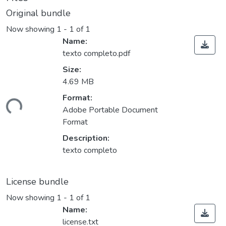
Original bundle
Now showing
1 - 1 of 1
Name:
texto completo.pdf
Size:
4.69 MB
Loading...
Format:
Adobe Portable Document
Format
Description:
texto completo
License bundle
Now showing
1 - 1 of 1
Name:
license.txt