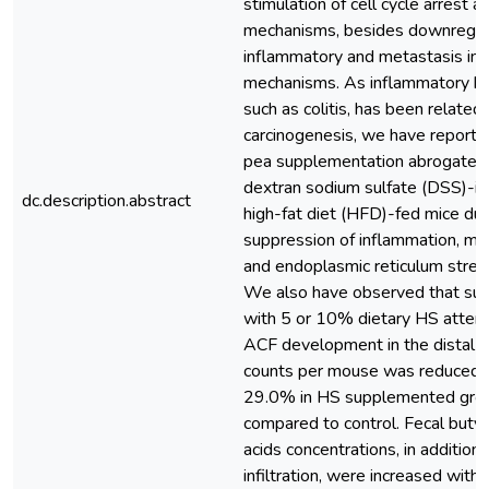
stimulation of cell cycle arrest 
mechanisms, besides downregula
inflammatory and metastasis inv
mechanisms. As inflammatory b
such as colitis, has been related 
carcinogenesis, we have reporte
pea supplementation abrogates 
dextran sodium sulfate (DSS)-ind
dc.description.abstract
high-fat diet (HFD)-fed mice du
suppression of inflammation, mu
and endoplasmic reticulum stress
We also have observed that su
with 5 or 10% dietary HS attenu
ACF development in the distal c
counts per mouse was reduced 
29.0% in HS supplemented gro
compared to control. Fecal butyr
acids concentrations, in addition 
infiltration, were increased wit