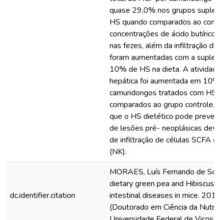
quase 29,0% nos grupos suple
HS quando comparados ao contr
concentrações de ácido butírico 
nas fezes, além da infiltração de
foram aumentadas com a suple
10% de HS na dieta. A atividade
hepática foi aumentada em 10%
camundongos tratados com HS 
comparados ao grupo controle. 
que o HS dietético pode preveni
de lesões pré- neoplásicas dev
de infiltração de células SCFA e 
(NK).
MORAES, Luís Fernando de Sous
dietary green pea and Hibiscus s
dc.identifier.citation
intestinal diseases in mice. 2018
(Doutorado em Ciência da Nutriç
Universidade Federal de Viçosa,