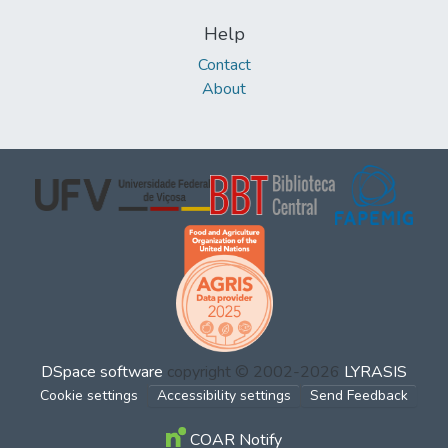
Help
Contact
About
DSpace software
copyright © 2002-2026
LYRASIS
Cookie settings
Accessibility settings
Send Feedback
COAR Notify