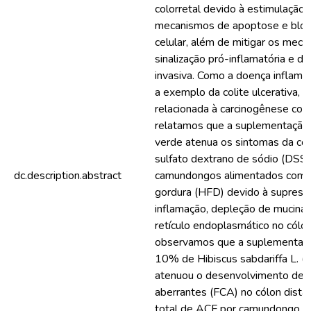
colorretal devido à estimulação 
mecanismos de apoptose e bloqu
celular, além de mitigar os mec
sinalização pró-inflamatória e d
invasiva. Como a doença inflamató
a exemplo da colite ulcerativa, 
relacionada à carcinogênese colo
relatamos que a suplementação 
verde atenua os sintomas da coli
sulfato dextrano de sódio (DSS
dc.description.abstract
camundongos alimentados com d
gordura (HFD) devido à supress
inflamação, depleção de mucina 
retículo endoplasmático no cól
observamos que a suplementaç
10% de Hibiscus sabdariffa L. (H
atenuou o desenvolvimento de f
aberrantes (FCA) no cólon dista
total de ACF por camundongo fo