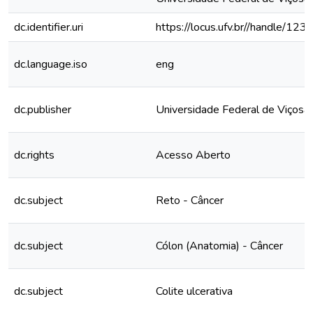
dc.identifier.uri
https://locus.ufv.br//handle/
dc.language.iso
eng
dc.publisher
Universidade Federal de Viçosa
dc.rights
Acesso Aberto
dc.subject
Reto - Câncer
dc.subject
Cólon (Anatomia) - Câncer
dc.subject
Colite ulcerativa