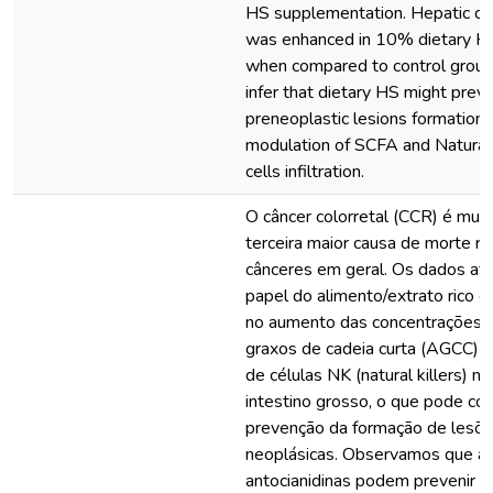
HS supplementation. Hepatic cat
was enhanced in 10% dietary H
when compared to control grou
infer that dietary HS might prev
preneoplastic lesions formation 
modulation of SCFA and Natural 
cells infiltration.
O câncer colorretal (CCR) é mun
terceira maior causa de morte r
cânceres em geral. Os dados atu
papel do alimento/extrato rico e
no aumento das concentrações f
graxos de cadeia curta (AGCC) e 
de células NK (natural killers) 
intestino grosso, o que pode cont
prevenção da formação de lesõe
neoplásicas. Observamos que as
antocianidinas podem prevenir 