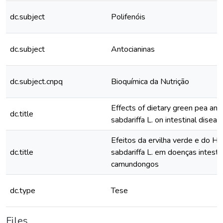
dc.subject
Polifenóis
dc.subject
Antocianinas
dc.subject.cnpq
Bioquímica da Nutrição
Effects of dietary green pea and
dc.title
sabdariffa L. on intestinal diseas
Efeitos da ervilha verde e do Hi
dc.title
sabdariffa L. em doenças intesti
camundongos
dc.type
Tese
Files