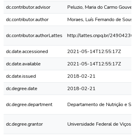
dc.contributor.advisor
Peluzio, Maria do Carmo Gouvei
dc.contributor.author
Moraes, Luís Fernando de Sous
dc.contributor.authorLattes
http://lattes.cnpq.br/249042
dc.date.accessioned
2021-05-14T12:55:17Z
dc.date.available
2021-05-14T12:55:17Z
dc.date.issued
2018-02-21
dc.degree.date
2018-02-21
dc.degree.department
Departamento de Nutrição e Sa
dc.degree.grantor
Universidade Federal de Viçosa