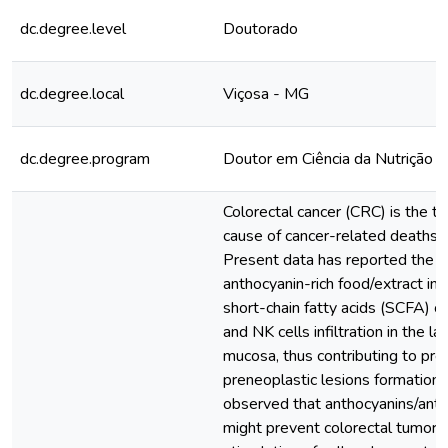
dc.degree.level
Doutorado
dc.degree.local
Viçosa - MG
dc.degree.program
Doutor em Ciência da Nutrição
Colorectal cancer (CRC) is the th
cause of cancer-related deaths 
Present data has reported the ro
anthocyanin-rich food/extract in i
short-chain fatty acids (SCFA) c
and NK cells infiltration in the la
mucosa, thus contributing to pre
preneoplastic lesions formation
observed that anthocyanins/anth
might prevent colorectal tumori