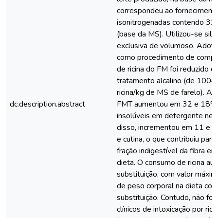
correspondeu ao fornecimento
isonitrogenadas contendo 32
(base da MS). Utilizou-se sil
exclusiva de volumoso. Adoto
como procedimento de compar
de ricina do FM foi reduzido
tratamento alcalino (de 1004
ricina/kg de MS de farelo). A 
dc.description.abstract
FMT aumentou em 32 e 18% a
insolúveis em detergente neut
disso, incrementou em 11 e 1
e cutina, o que contribuiu pa
fração indigestível da fibra e
dieta. O consumo de ricina au
substituição, com valor máxim
de peso corporal na dieta com
substituição. Contudo, não fo
clínicos de intoxicação por ri