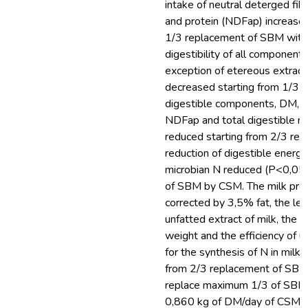
intake of neutral deterged fi
and protein (NDFap) increase
1/3 replacement of SBM with
digestibility of all components
exception of etereous extract
decreased starting from 1/3 r
digestible components, DM, o
NDFap and total digestible n
reduced starting from 2/3 re
reduction of digestible energy
microbian N reduced (P<0,05)
of SBM by CSM. The milk prod
corrected by 3,5% fat, the le
unfatted extract of milk, the d
weight and the efficiency of uti
for the synthesis of N in milk
from 2/3 replacement of SB
replace maximum 1/3 of SBM 
0,860 kg of DM/day of CSMT) 