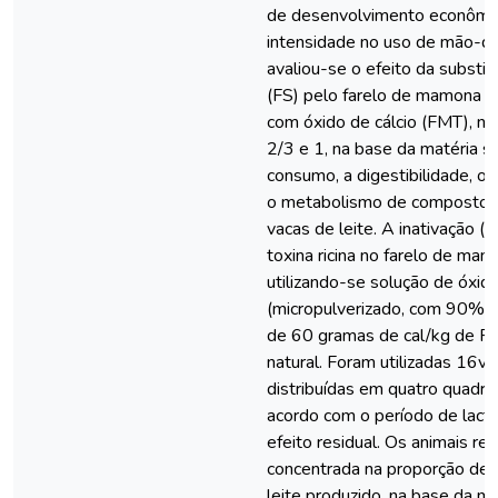
de desenvolvimento econômic
intensidade no uso de mão-de
avaliou-se o efeito da substit
(FS) pelo farelo de mamona nã
com óxido de cálcio (FMT), na
2/3 e 1, na base da matéria s
consumo, a digestibilidade, 
o metabolismo de compostos
vacas de leite. A inativação (
toxina ricina no farelo de mam
utilizando-se solução de óxido
(micropulverizado, com 90% de
de 60 gramas de cal/kg de FM
natural. Foram utilizadas 16v
distribuídas em quatro quadrad
acordo com o período de lact
efeito residual. Os animais r
concentrada na proporção de 
leite produzido, na base da ma