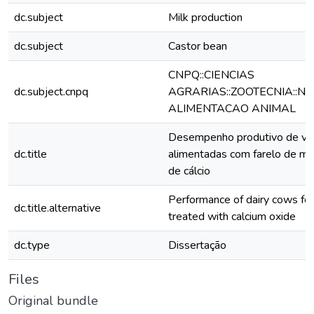
dc.subject
Milk production
dc.subject
Castor bean
CNPQ::CIENCIAS
dc.subject.cnpq
AGRARIAS::ZOOTECNIA::NU
ALIMENTACAO ANIMAL
Desempenho produtivo de vac
dc.title
alimentadas com farelo de m
de cálcio
Performance of dairy cows fe
dc.title.alternative
treated with calcium oxide
dc.type
Dissertação
Files
Original bundle