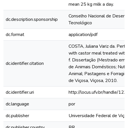
mean 25 kg milk a day.
Conselho Nacional de Desenvo
dc.description.sponsorship
Tecnológico
dc.format
application/pdf
COSTA, Juliana Variz da. Perf
with castor meal treated with
f. Dissertação (Mestrado em
dc.identifier.citation
de Animais Domésticos; Nutri
Animal; Pastagens e Forragicu
de Viçosa, Viçosa, 2010.
dc.identifier.uri
http://locus.ufv.br/handle/
dc.language
por
dc.publisher
Universidade Federal de Viço
dc.publisher.country
BR