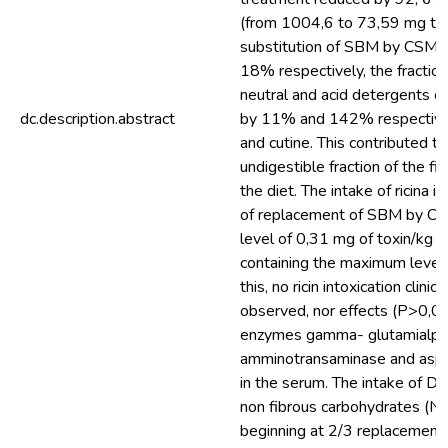
(from 1004,6 to 73,59 mg tox
substitution of SBM by CSMT
18% respectively, the fraction
neutral and acid detergents of
dc.description.abstract
by 11% and 142% respectively
and cutine. This contributed 
undigestible fraction of the fi
the diet. The intake of ricina 
of replacement of SBM by CS
level of 0,31 mg of toxin/kg b
containing the maximum level
this, no ricin intoxication cli
observed, nor effects (P>0,05
enzymes gamma- glutamialpep
amminotransaminase and aspa
in the serum. The intake of DM
non fibrous carbohydrates (N
beginning at 2/3 replacemen