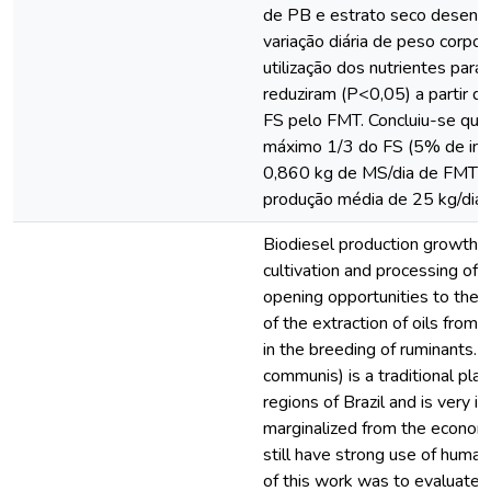
de PB e estrato seco desengo
variação diária de peso corpora
utilização dos nutrientes para
reduziram (P<0,05) a partir d
FS pelo FMT. Concluiu-se que
máximo 1/3 do FS (5% de inc
0,860 kg de MS/dia de FMT) p
produção média de 25 kg/dia d
Biodiesel production growth fo
cultivation and processing of o
opening opportunities to the 
of the extraction of oils from
in the breeding of ruminants. C
communis) is a traditional plan
regions of Brazil and is very i
marginalized from the econom
still have strong use of huma
of this work was to evaluate t