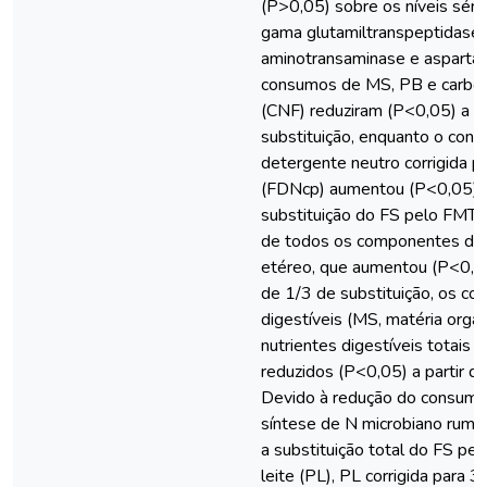
(P>0,05) sobre os níveis séri
gama glutamiltranspeptidase, 
aminotransaminase e asparta
consumos de MS, PB e carboi
(CNF) reduziram (P<0,05) a pa
substituição, enquanto o con
detergente neutro corrigida pa
(FDNcp) aumentou (P<0,05) a 
substituição do FS pelo FMT. 
de todos os componentes da d
etéreo, que aumentou (P<0,05)
de 1/3 de substituição, os 
digestíveis (MS, matéria orgâ
nutrientes digestíveis totais
reduzidos (P<0,05) a partir de
Devido à redução do consumo 
síntese de N microbiano rumi
a substituição total do FS pe
leite (PL), PL corrigida para 