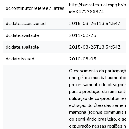
http://buscatextual.cnpq.br/bu
dc.contributor.referee2Lattes
id=K4723663Z4
dc.date.accessioned
2015-03-26T13:54:54Z
dc.date.available
2011-08-25
dc.date.available
2015-03-26T13:54:54Z
dc.date.issued
2010-03-05
O crescimento da participação
energética mundial aumentou o
processamento de oleaginosas
para a produção de ruminantes
utilização de co-produtos res
extração do óleo das sement
mamona (Ricinus communis L.) 
do semi-árido brasileiro, e se
exploração nessas regiões ma