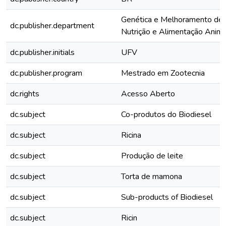
Genética e Melhoramento de 
dc.publisher.department
Nutrição e Alimentação Animal
dc.publisher.initials
UFV
dc.publisher.program
Mestrado em Zootecnia
dc.rights
Acesso Aberto
dc.subject
Co-produtos do Biodiesel
dc.subject
Ricina
dc.subject
Produção de leite
dc.subject
Torta de mamona
dc.subject
Sub-products of Biodiesel
dc.subject
Ricin