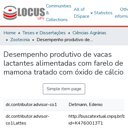
Communities
All of
Oth
&
Statistics
DSpace
inform
Collections
Home
Teses e Dissertações
Ciências Agrárias
Zootecnia
Desempenho produtivo de vacas lactantes alimentadas com farelo de mamona tratado com óxido de cálcio
Desempenho produtivo de vacas
lactantes alimentadas com farelo de
mamona tratado com óxido de cálcio
Simple item page
dc.contributor.advisor-co1
Detmann, Edenio
dc.contributor.advisor-
http://buscatextual.cnpq.br/bu
co1Lattes
id=K4760013T1