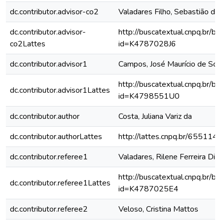
dc.contributor.advisor-co2
Valadares Filho, Sebastião d
dc.contributor.advisor-
http://buscatextual.cnpq.br/bu
co2Lattes
id=K4787028J6
dc.contributor.advisor1
Campos, José Maurício de So
http://buscatextual.cnpq.br/bu
dc.contributor.advisor1Lattes
id=K4798551U0
dc.contributor.author
Costa, Juliana Variz da
dc.contributor.authorLattes
http://lattes.cnpq.br/6551
dc.contributor.referee1
Valadares, Rilene Ferreira Dini
http://buscatextual.cnpq.br/bu
dc.contributor.referee1Lattes
id=K4787025E4
dc.contributor.referee2
Veloso, Cristina Mattos