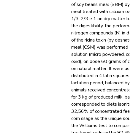
of soy beans meal (SBM) by u
meal treated with calcium oxi
1/3; 2/3 e 1 on dry matter bas
the digestibility, the perform
nitrogen compounds (N) in dair
of the ricina toxin (by desnatu
meal (CSM) was performed usi
solution (micro powdered, con
oxid), on dose 60 grams of c
on natural matter. It were used
distributed in 4 latin squares 
lactation period, balanced by t
animals received concentrated 
for 3 kg of produced milk, bas
corresponded to diets isonitr
32,56% of concentrated feed 
corn silage as the unique sour
the Williams test to compare 
treatment reduced by 92, 6% 