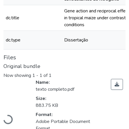
Gene action and reciprocal effects
dc.title
in tropical maize under contrasti
conditions
dc.type
Dissertação
Files
Original bundle
Now showing
1 - 1 of 1
Name:
texto completo.pdf
Size:
883.75 KB
Format:
Loading...
Adobe Portable Document
Format