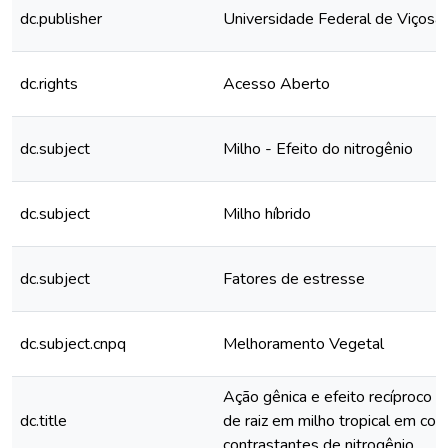
dc.publisher
Universidade Federal de Viçosa
dc.rights
Acesso Aberto
dc.subject
Milho - Efeito do nitrogênio
dc.subject
Milho híbrido
dc.subject
Fatores de estresse
dc.subject.cnpq
Melhoramento Vegetal
Ação gênica e efeito recíproco p
dc.title
de raiz em milho tropical em con
contrastantes de nitrogênio