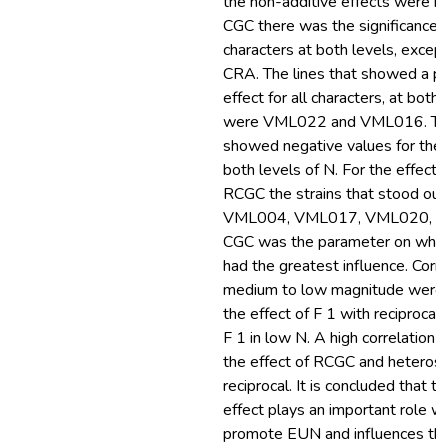
the non-additive effects were im
CGC there was the significance 
characters at both levels, excep
CRA. The lines that showed a p
effect for all characters, at both 
were VML022 and VML016. Th
showed negative values for the 
both levels of N. For the effect o
RCGC the strains that stood ou
VML004, VML017, VML020, a
CGC was the parameter on which
had the greatest influence. Corre
medium to low magnitude were 
the effect of F 1 with reciproca
F 1 in low N. A high correlation 
the effect of RCGC and heterosi
reciprocal. It is concluded that th
effect plays an important role w
promote EUN and influences the