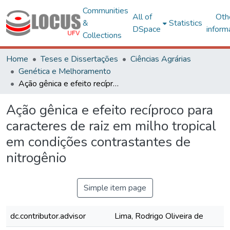
Communities
All of
Oth
&
Statistics
DSpace
inform
Collections
Home
Teses e Dissertações
Ciências Agrárias
Genética e Melhoramento
Ação gênica e efeito recíproco para caracteres de raiz em milho tropical em condições contrastantes de nitrogênio
Ação gênica e efeito recíproco para
caracteres de raiz em milho tropical
em condições contrastantes de
nitrogênio
Simple item page
dc.contributor.advisor
Lima, Rodrigo Oliveira de