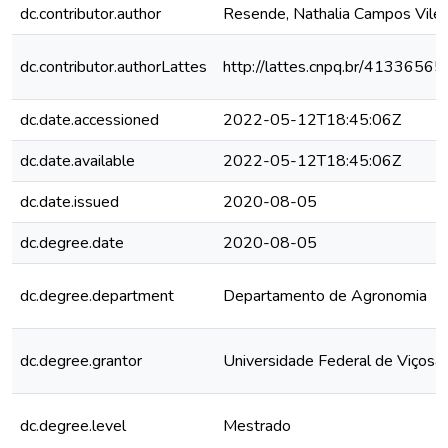
dc.contributor.author
Resende, Nathalia Campos Vilel
dc.contributor.authorLattes
http://lattes.cnpq.br/413365
dc.date.accessioned
2022-05-12T18:45:06Z
dc.date.available
2022-05-12T18:45:06Z
dc.date.issued
2020-08-05
dc.degree.date
2020-08-05
dc.degree.department
Departamento de Agronomia
dc.degree.grantor
Universidade Federal de Viçosa
dc.degree.level
Mestrado