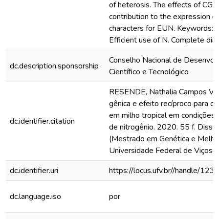
of heterosis. The effects of CG
contribution to the expression o
characters for EUN. Keywords: A
Efficient use of N. Complete diall
Conselho Nacional de Desenvol
dc.description.sponsorship
Científico e Tecnológico
RESENDE, Nathalia Campos Vile
gênica e efeito recíproco para ca
em milho tropical em condições 
dc.identifier.citation
de nitrogênio. 2020. 55 f. Disse
(Mestrado em Genética e Melho
Universidade Federal de Viçosa,
dc.identifier.uri
https://locus.ufv.br//handle/
dc.language.iso
por