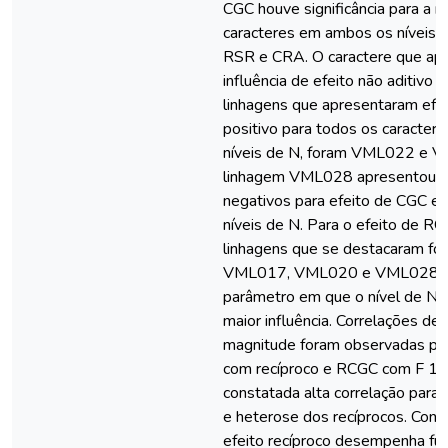
CGC houve significância para a m
caracteres em ambos os níveis, 
RSR e CRA. O caractere que apr
influência de efeito não aditivo 
linhagens que apresentaram efe
positivo para todos os caractere
níveis de N, foram VML022 e 
linhagem VML028 apresentou v
negativos para efeito de CGC 
níveis de N. Para o efeito de RC
linhagens que se destacaram f
VML017, VML020 e VML028. A
parâmetro em que o nível de N 
maior influência. Correlações de
magnitude foram observadas par
com recíproco e RCGC com F 1 e
constatada alta correlação para
e heterose dos recíprocos. Conc
efeito recíproco desempenha fu