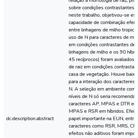
relação à morfologia de raiz, pri
sobre condições contrastantes 
neste trabalho, objetivou-se est
capacidade de combinação efeito
entre linhagens de milho tropical
uso de N para caracteres de morf
em condições contrastantes de N
linhagens de milho e os 90 híbri
45 recíprocos) foram avaliados p
de raiz em condições contrasta
casa de vegetação. Houve baixa s
para a interação dos caracteres 
N. A seleção em ambiente com d
níveis de N só seria recomendad
caracteres AP, MPAS e DTR em 
MPAS e RSR em híbridos. Efeito
dc.description.abstract
papel importante na EUN, entret
caracteres como RSR, MRS, CR
efeitos não aditivos foram impor