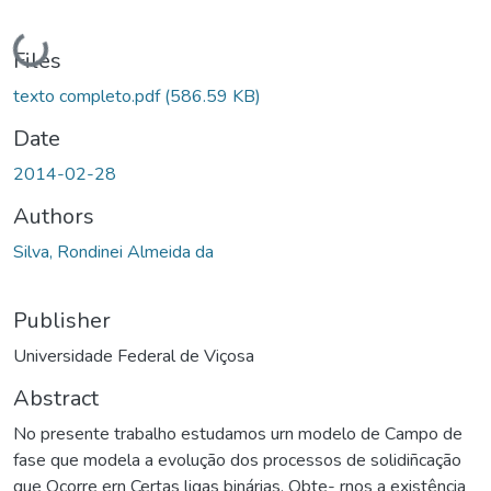
Loading...
Files
texto completo.pdf
(586.59 KB)
Date
2014-02-28
Authors
Silva, Rondinei Almeida da
Publisher
Universidade Federal de Viçosa
Abstract
No presente trabalho estudamos urn modelo de Campo de
fase que modela a evolução dos processos de solidiñcação
que Ocorre ern Certas ligas binárias. Obte- rnos a existência