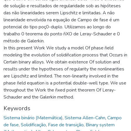
de solução e resultados de regularidade sob as hipóteses
das não linearidades serern Lipschitz e limitadas. A não
linearidade envolvida na equação de Campo de fase é urn
potencial do tipo poç0-duplo. Utilizamos ao longo do
trabalho 0 teorerna do ponto ñXO de Leray-Schauder e 0
rnétodo de Galerkin.
In this present Work We study a model Of phase ñeld
rnodeling the evolution of solidiñcation process that Occurs in
Certain binary alloys. We obtain existence Of solution and
results under the hypotheses of regularity the nonlinearities
are Lipschitz and limited. The non-linearity involved in the
phase ñeld equation is a potential double-well type. We use
throughout the Work the ñxed point theorern Of Leray-
Schauder and the Galerkin method.
Keywords
Sistema binário (Matemática)
,
Sistema Allen-Cahn
,
Campo
de fase
,
Solidificação
,
Fase de transição
,
Binary system