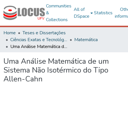
Communities
All of
Oth
&
Statistics
DSpace
inform
Collections
Home
Teses e Dissertações
Ciências Exatas e Tecnológicas
Matemática
Uma Análise Matemática de um Sistema Não Isotérmico do Tipo Allen-Cahn
Uma Análise Matemática de um
Sistema Não Isotérmico do Tipo
Allen-Cahn