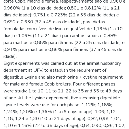
corte Cobb, macho e fêmea, respectivamente são de 0,960 e
0,960% (1 a 10 dias de idade); 0,801 e 0,812% (11 a 21
dias de idade); 0,751 e 0,723% (22 a 35 dias de idade) e
0,692 e 0,630 (37 a 49 dias de idade), para dietas
formuladas com níveis de lisina digestível de 1,19% (1 a 10
dias) e 1,06% (11 a 21 dias) para ambos sexos e 0,99%
para machos e 0,88% para fêmeas (22 a 35 dias de idade) e
0,91% para machos e 0,86% para fêmeas (37 a 49 dias de
idade).
Eight experiments was carried out, at the animal husbandry
department at UFV, to establish the requirement of
digestible Lysine and also methionine + cystine requirement
for male and female Cobb broilers. Four different phases
were study: 1 to 10, 11 to 21, 22 to 35 and 35 to 49 days
of age. At the Lysine experiment, five increasing digestible
Lysine levels were use for each phase: 1,12%; 1,18%;
1,24%; 1,30% e 1,36% (1 to 9 days of age); 1,06; 1,12;
1,18; 1,24 e 1,30 (10 to 21 days of age); 0,92; 0,98; 1,04;
1,10 e 1,16% (22 to 35 days of age); 0,84; 0,90; 0,96; 1,02;