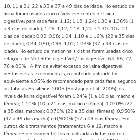
10, 11 a 21, 22 a 35 e 37 a 49 dias de idade. No estudo de
lisina foram usados cinco níveis crescentes de lisina
digestível para cada fase: 1,12; 1,18; 1,24; 1,30 e 1,36% (1
a 9 dias de idade); 1,06; 1,12; 1,18; 1,24 e 1,30 (10 a 21
dias de idade); 0,92; 0,98; 1,04; 1,10 e 1,16% (22 a 35 dias
de idade); 0,84; 0,90; 0,96; 1,02; 1,08% (37 a 49 dias de
idade). No estudo de metionina + cistina foram usadas cinco
relações de Met + Cis digestível / Lis digestível 64, 68, 72,
76 e 80% . A fim de evitar excesso de lisina digestível
nestas dietas experimentais, o conteúdo utilizado foi
equivalente a 95% do recomendado para cada fase, segundo
as Tabelas Brasileiras 2005 (Rostagno et al., 2005); os
niveis de lisina digestível foram 1,24% (1 a 10 dias, macho e
fêmea); 1,10% (10 a 21 dias, macho e fêmea); 1,030% (22
a 35 dias, machos); 0,970% (22 a 35 dias, fêmeas); 0,950%
(37 a 49 dias macho) e 0,900% (37 a 49 dias fêmea). Em
outros dois tratamentos (tratamentos 6 e 12, macho e
fêmea respectivamente) foram utilizadas dietas controle