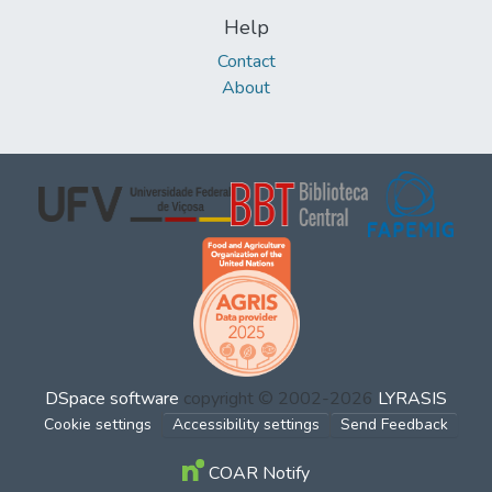
Help
Contact
About
DSpace software
copyright © 2002-2026
LYRASIS
Cookie settings
Accessibility settings
Send Feedback
COAR Notify