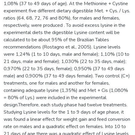
1,08% (37 to 49 days of age). At the Methionine + Cystine
experiment five different dietary digestible Met. + Cys. / Lys.
ratios (64, 68, 72, 76 and 80%), for males and females,
respectively, were produced . To avoid excess lysine in the
experimental diets the digestible Lysine content will be
calculated to be about 95% of the Brazilian Tables
recommendations (Rostagno et al., 2005). Lysine levels
were 1,24% (1 to 10 days, male and female); 1,10% (10 to
21 days, male and female); 1,030% (22 to 35 days, male);
0,970% (22 to 35 days, female); 0,950% (37 to 49 days
male) and 0,900% (37 to 49 days female). Two control (C+)
treatments, one for males and another for females,
containing adequate lysine (1,35%) and Met + Cis (1,080%
= 80% of Lys.) were included in the experimental
design.Therefore, each study phase had twelve treatments.
Studying Lysine levels for the 1 to 9 days of age phase, it
was found a linear effect for weight gain and feed conversion
rate on males and a quadratic effect on females. Into 10 to
21 days of age there was a quadratic effect of Lysine levels