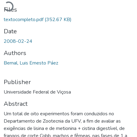
Loading...
Files
textocompleto.pdf
(352.67 KB)
Date
2008-02-24
Authors
Bernal, Luis Ernesto Páez
Publisher
Universidade Federal de Viçosa
Abstract
Um total de oito experimentos foram conduzidos no
Departamento de Zootecnia da UFV, a fim de avaliar as
exigências de lisina e de metionina + cistina digestível, de
frangos de corte Cobb, machos e fêmeas, nas fases de 1 a