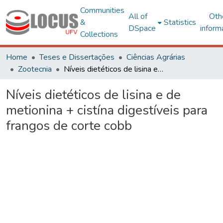
Communities
All of
Oth
&
Statistics
DSpace
inform
Collections
Home
Teses e Dissertações
Ciências Agrárias
Zootecnia
Níveis dietéticos de lisina e de metionina + cistína digestíveis para frangos de corte cobb
Níveis dietéticos de lisina e de
metionina + cistína digestíveis para
frangos de corte cobb