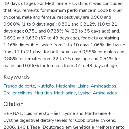
49 days of age). For Methionine + Cystine, it was concluded
that requirements for maximum performance in Cobb broiler
chickens, male and female, respectively are 0,960 and
0,960% (1 to 9 days age); 0,801 and 0,812% (10 to 21
days age); 0,751 and 0,723% % (22 to 35 days age) and,
0,692 and 0,630 (37 to 49 days age), for diets containing
1,16% digestible Lysine from 1 to 10 days,1,06% dig Lysine
from 11 to 21 days for both sexes and 0,99% for males and
0,88% for females from 22 to 35 days age and 0,91% for
males and 0,86% for females from 37 to 49 days of age.
Keywords
Frango de corte
,
Nutrição
,
Metionina
,
Lisina
,
Aminoácidos
,
Broiler chikens
,
Nutrition
,
Methionine
,
Lysine
,
Amino acids
Citation
BERNAL, Luis Ernesto Páez. Lysine and Methionine +
Cystine digestivel dietary levels for Cobb broiler chikens.
2008. 140 f. Tese (Doutorado em Genética e Melhoramento