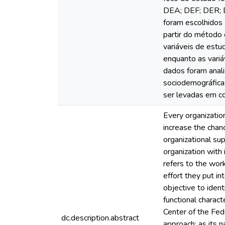
DEA; DEF; DER; D
foram escolhidos 
partir do método 
variáveis de estu
enquanto as variá
dados foram anal
sociodemográfica
ser levadas em c
Every organizatio
increase the chanc
organizational sup
organization wit
refers to the wor
effort they put 
objective to iden
functional charact
Center of the Fede
dc.description.abstract
approach; as its n