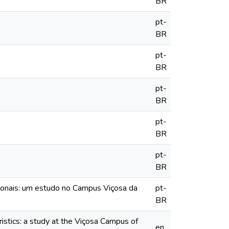
BR
pt-
BR
pt-
BR
pt-
BR
pt-
BR
pt-
BR
cionais: um estudo no Campus Viçosa da
pt-
BR
istics: a study at the Viçosa Campus of
en