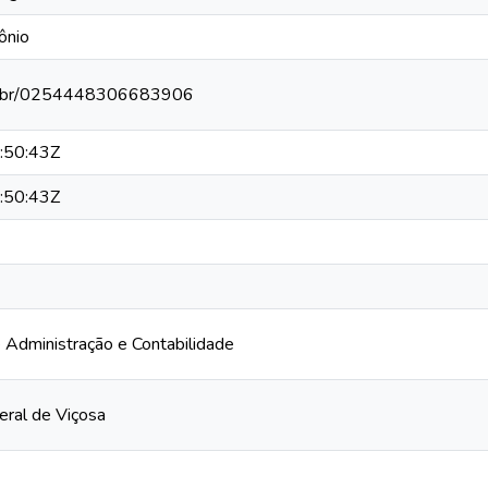
ônio
npq.br/0254448306683906
:50:43Z
:50:43Z
Administração e Contabilidade
eral de Viçosa