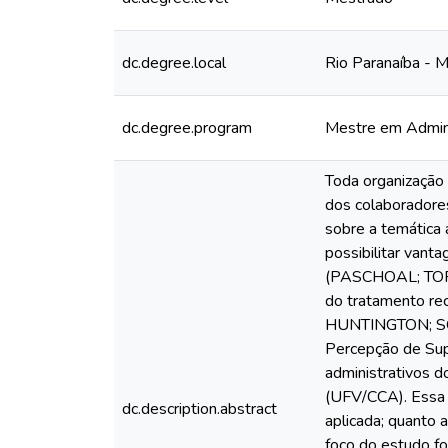
dc.degree.local
Rio Paranaíba - 
dc.degree.program
Mestre em Admin
Toda organização
dos colaboradores
sobre a temática 
possibilitar vant
(PASCHOAL; TORRE
do tratamento re
HUNTINGTON; SOWA
Percepção de Supo
administrativos d
(UFV/CCA). Essa p
dc.description.abstract
aplicada; quanto 
foco do estudo f