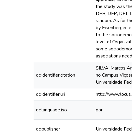
the study was the
DER; DFP; DFT; DP
random. As for th
by Eisenberger, e
to the sociodemog
level of Organiza
some sociodemogra
associations need
SILVA, Marcos Ant
dc.identifier.citation
no Campus Viçosa
Universidade Fede
dc.identifier.uri
http://www.locu
dc.language.iso
por
dc.publisher
Universidade Fed