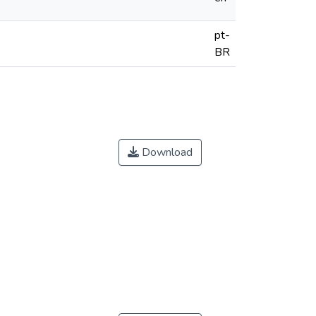
pt-
BR
Download