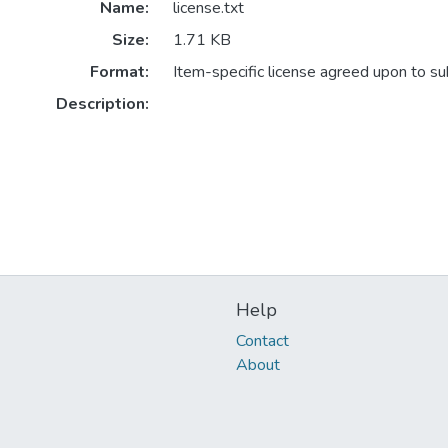
Name:
license.txt
Size:
1.71 KB
Format:
Item-specific license agreed upon to s
Description:
Help
Contact
About