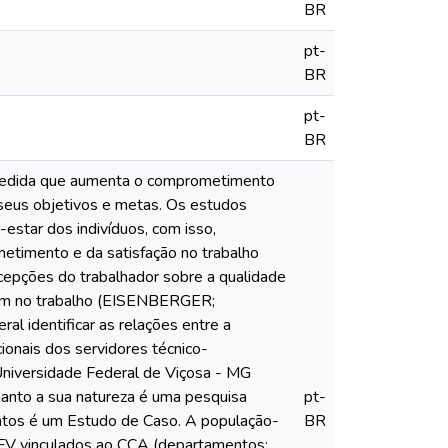
BR
pt-
BR
pt-
BR
A medida que aumenta o comprometimento
 seus objetivos e metas. Os estudos
estar dos indivíduos, com isso,
etimento e da satisfação no trabalho
epções do trabalhador sobre a qualidade
dem no trabalho (EISENBERGER;
 identificar as relações entre a
ionais dos servidores técnico-
Universidade Federal de Viçosa - MG
uanto a sua natureza é uma pesquisa
pt-
entos é um Estudo de Caso. A população-
BR
UFV vinculados ao CCA (departamentos: