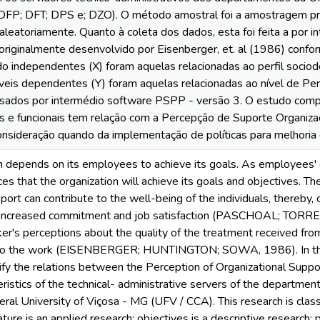
FP; DFT; DPS e; DZO). O método amostral foi a amostragem prob
aleatoriamente. Quanto à coleta dos dados, esta foi feita a por 
originalmente desenvolvido por Eisenberger, et. al (1986) confo
do independentes (X) foram aquelas relacionadas ao perfil sociod
veis dependentes (Y) foram aquelas relacionadas ao nível de Pe
isados por intermédio software PSPP - versão 3. O estudo comp
s e funcionais tem relação com a Percepção de Suporte Organiza
onsideração quando da implementação de políticas para melhoria
n depends on its employees to achieve its goals. As employees'
es that the organization will achieve its goals and objectives. Th
port can contribute to the well-being of the individuals, thereby
h increased commitment and job satisfaction (PASCHOAL; TORRE
ker's perceptions about the quality of the treatment received from
into the work (EISENBERGER; HUNTINGTON; SOWA, 1986). In this
tify the relations between the Perception of Organizational Sup
eristics of the technical- administrative servers of the department
ral University of Viçosa - MG (UFV / CCA). This research is classi
ature is an applied research; objectives is a descriptive research;