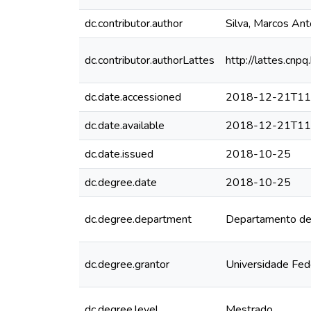
dc.contributor.author
Silva, Marcos Ant
dc.contributor.authorLattes
http://lattes.c
dc.date.accessioned
2018-12-21T11
dc.date.available
2018-12-21T11
dc.date.issued
2018-10-25
dc.degree.date
2018-10-25
dc.degree.department
Departamento de 
dc.degree.grantor
Universidade Fed
dc.degree.level
Mestrado