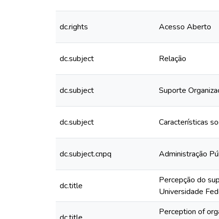
dc.rights
Acesso Aberto
dc.subject
Relação
dc.subject
Suporte Organizac
dc.subject
Características s
dc.subject.cnpq
Administração Pú
Percepção do supo
dc.title
Universidade Fed
Perception of org
dc.title