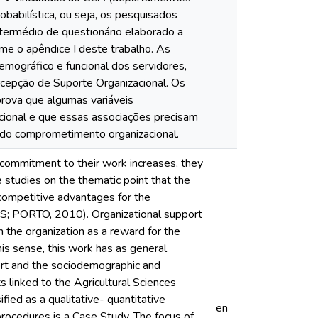
abilística, ou seja, os pesquisados
intermédio de questionário elaborado a
rme o apêndice I deste trabalho. As
emográfico e funcional dos servidores,
rcepção de Suporte Organizacional. Os
rova que algumas variáveis
cional e que essas associações precisam
 do comprometimento organizacional.
 commitment to their work increases, they
e studies on the thematic point that the
, competitive advantages for the
S; PORTO, 2010). Organizational support
 the organization as a reward for the
 sense, this work has as general
port and the sociodemographic and
s linked to the Agricultural Sciences
fied as a qualitative- quantitative
en
 procedures is a Case Study. The focus of