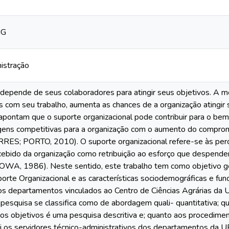
MG
istração
 depende de seus colaboradores para atingir seus objetivos. 
 com seu trabalho, aumenta as chances de a organização atingir
apontam que o suporte organizacional pode contribuir para o bem-
agens competitivas para a organização com o aumento do comprom
S; PORTO, 2010). O suporte organizacional refere-se às perc
cebido da organização como retribuição ao esforço que despen
, 1986). Neste sentido, este trabalho tem como objetivo geral
rte Organizacional e as características sociodemográficas e func
os departamentos vinculados ao Centro de Ciências Agrárias da 
esquisa se classifica como de abordagem quali- quantitativa; q
aos objetivos é uma pesquisa descritiva e; quanto aos procedim
oi os servidores técnico-administrativos dos departamentos da 