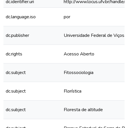
dc.identifier.uri
http://www.locus.ufv.br/hand
dc.language.iso
por
dc.publisher
Universidade Federal de Viçosa
dc.rights
Acesso Aberto
dc.subject
Fitossociologia
dc.subject
Florística
dc.subject
Floresta de altitude