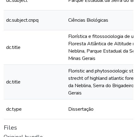
dc.subject
Parque Estadual da Serra do Bri
dc.subject.cnpq
Ciências Biológicas
Florística e fitossociologia de u
Floresta Atlântica de Altitude 
dc.title
Neblina, Parque Estadual da Serr
Minas Gerais
Floristic and phytosociologic str
strecht of highland atlantic fore
dc.title
da Neblina, Serra do Brigadeiro 
Gerais
dc.type
Dissertação
Files