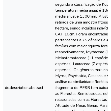
segundo a classificação de Köpp
temperatura média anual é 18oC 
média anual é 1300mm.. A listage
retirada de uma amostra fitosso
hectare, sendo incluídos indivíd
CAP 10cm. Foram encontradas 
pertencentes a 75 gêneros e 40 
famílias com maior riqueza foram
respectivamente, Myrtaceae (12
Melastomataceae (11 espécies)
espécies) Lauraceae (7 espécies
espécies). Os gêneros mais ricos
Myrcia, Psychotria, Casearia e V
análise da similaridade florístic
dc.description.abstract
fragmento do PESB tem baixa s
as Florestas Semidecíduas, est
relacionadas com as Florestas O
Altitude de Minas Gerias. Para o