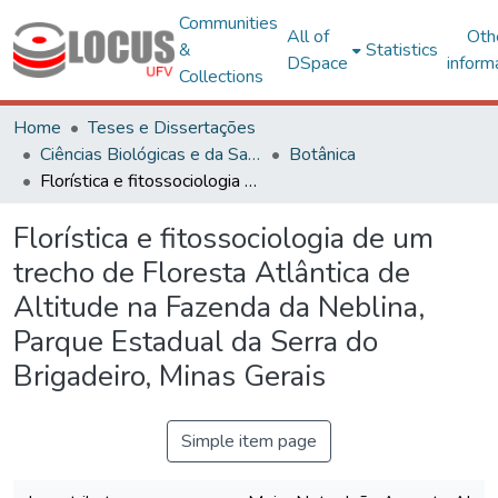
Communities
All of
Oth
&
Statistics
DSpace
inform
Collections
Home
Teses e Dissertações
Ciências Biológicas e da Saúde
Botânica
Florística e fitossociologia de um trecho de Floresta Atlântica de Altitude na Fazenda da Neblina, Parque Estadual da Serra do Brigadeiro, Minas Gerais
Florística e fitossociologia de um
trecho de Floresta Atlântica de
Altitude na Fazenda da Neblina,
Parque Estadual da Serra do
Brigadeiro, Minas Gerais
Simple item page