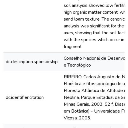
soil analysis showed low fertility
high organic matter content, wit
sand loam texture. The canonic
analysis was significant for the t
axes, showing that the soil facto
with the species which occur in t
fragment.
Conselho Nacional de Desenvolv
dc.description.sponsorship
e Tecnológico
RIBEIRO, Carlos Augusto do Na
Florística e fitossociologia de u
Floresta Atlântica de Altitude 
dc.identifier.citation
Neblina, Parque Estadual da Serr
Minas Gerais. 2003. 52 f. Disse
em Botânica) - Universidade Fed
Viçosa. 2003.