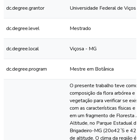
dc.degree.grantor
Universidade Federal de Viçosa
dc.degree.level
Mestrado
dc.degree.local
Viçosa - MG
dc.degree.program
Mestre em Botânica
O presente trabalho teve como o
composição da flora arbórea e a 
vegetação para verificar se exis
com as características físicas e 
em um fragmento de Floresta At
Altitude, no Parque Estadual da
Brigadeiro-MG (20o42 ́S e 42
de altitude. O clima da região é 