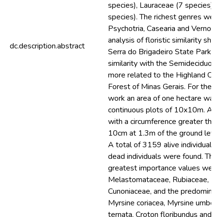
species), Lauraceae (7 species)
species). The richest genres wer
Psychotria, Casearia and Vernon
analysis of floristic similarity s
dc.description.abstract
Serra do Brigadeiro State Park 
similarity with the Semideciduou
more related to the Highland O
Forest of Minas Gerais. For the 
work an area of one hectare was
continuous plots of 10x10m. Arb
with a circumference greater tha
10cm at 1.3m of the ground lev
A total of 3159 alive individual
dead individuals were found. The
greatest importance values wer
Melastomataceae, Rubiaceae, F
Cunoniaceae, and the predomina
Myrsine coriacea, Myrsine umbel
ternata, Croton floribundus and I