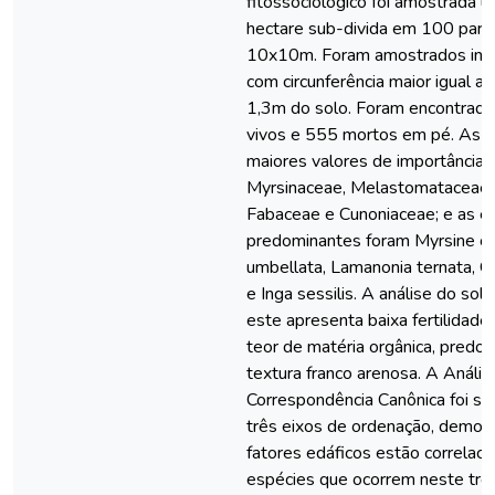
fitossociológico foi amostrada 
hectare sub-divida em 100 parc
10x10m. Foram amostrados indi
com circunferência maior igual a
1,3m do solo. Foram encontrado
vivos e 555 mortos em pé. As f
maiores valores de importância 
Myrsinaceae, Melastomataceae,
Fabaceae e Cunoniaceae; e as e
predominantes foram Myrsine co
umbellata, Lamanonia ternata, C
e Inga sessilis. A análise do so
este apresenta baixa fertilidade, 
teor de matéria orgânica, pred
textura franco arenosa. A Anális
Correspondência Canônica foi sign
três eixos de ordenação, demon
fatores edáficos estão correlac
espécies que ocorrem neste trec