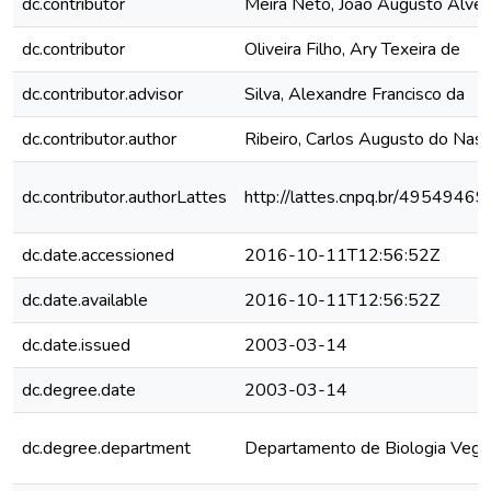
dc.contributor
Meira Neto, João Augusto Alve
dc.contributor
Oliveira Filho, Ary Texeira de
dc.contributor.advisor
Silva, Alexandre Francisco da
dc.contributor.author
Ribeiro, Carlos Augusto do Nas
dc.contributor.authorLattes
http://lattes.cnpq.br/495494
dc.date.accessioned
2016-10-11T12:56:52Z
dc.date.available
2016-10-11T12:56:52Z
dc.date.issued
2003-03-14
dc.degree.date
2003-03-14
dc.degree.department
Departamento de Biologia Vege