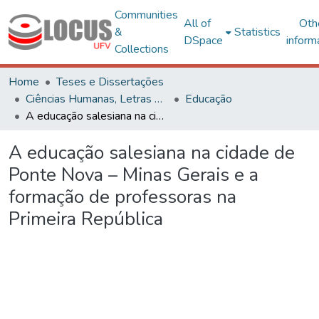
Communities
All of
Oth
&
Statistics
DSpace
inform
Collections
Home
Teses e Dissertações
Ciências Humanas, Letras e Artes
Educação
A educação salesiana na cidade de Ponte Nova – Minas Gerais e a formação de professoras na Primeira República
A educação salesiana na cidade de
Ponte Nova – Minas Gerais e a
formação de professoras na
Primeira República