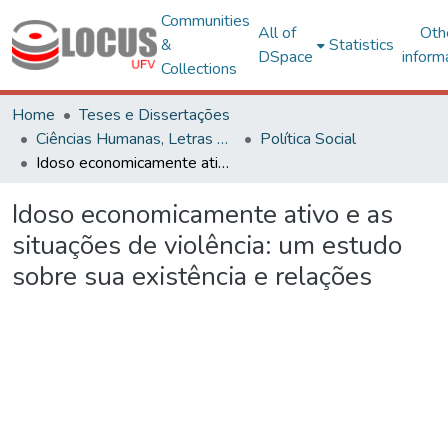
Communities
All of
Oth
&
Statistics
DSpace
inform
Collections
Home
Teses e Dissertações
Ciências Humanas, Letras e Artes
Política Social
Idoso economicamente ativo e as situações de violência: um estudo sobre sua existência e relações
Idoso economicamente ativo e as
situações de violência: um estudo
sobre sua existência e relações