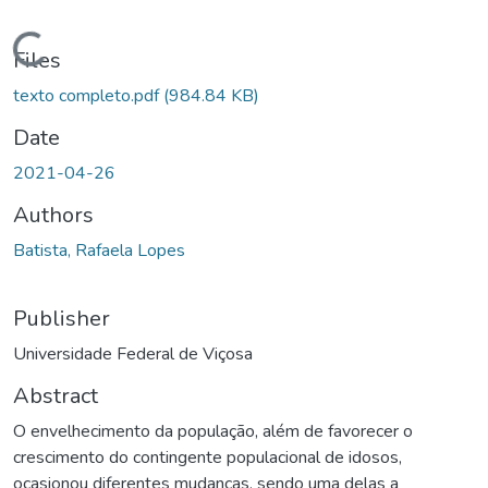
ding...
Files
texto completo.pdf
(984.84 KB)
Date
2021-04-26
Authors
Batista, Rafaela Lopes
Publisher
Universidade Federal de Viçosa
Abstract
O envelhecimento da população, além de favorecer o
crescimento do contingente populacional de idosos,
ocasionou diferentes mudanças, sendo uma delas a