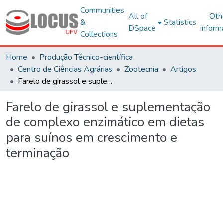
Communities
All of
Oth
&
Statistics
DSpace
inform
Collections
Home
Produção Técnico-científica
Centro de Ciências Agrárias
Zootecnia
Artigos
Farelo de girassol e suplementação de complexo enzimático em dietas para suínos em crescimento e terminação
Farelo de girassol e suplementação
de complexo enzimático em dietas
para suínos em crescimento e
terminação