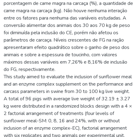
porcentagem de carne magra na carcaça (%), a quantidade de
carne magra na carcaça (kg). Não houve nenhuma interação
entre os fatores para nenhuma das variáveis estudadas. A
conversão alimentar dos animais dos 30 aos 70 kg de peso
foi diminuída pela inclusão do CE, porém não afetou os
parâmetros de carcaça. Níveis crescentes de FG na ração
apresentaram efeito quadrático sobre o ganho de peso dos
animais e sobre a espessura de toucinho, com valores
máximos dessas variáveis em 7,26% e 8,16% de inclusão
do FG, respectivamente.
This study aimed to evaluate the inclusion of sunflower meal
and an enzyme complex supplement on the performance and
carcass parameters in swine from 30 to 100 kg live weight.
A total of 96 pigs with average live weight of 32.19 ± 3.27
kg were distributed in a randomized blocks design with a 4 ×
2 factorial arrangement of treatments (four levels of
sunflower meal-SM: 0, 8, 16 and 24%, with or without
inclusion of an enzyme complex-EC), factorial arrangement
with six replicates and two animals per experimental unit.