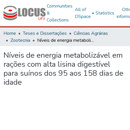
Communities
All of
Oth
&
Statistics
DSpace
inform
Collections
Home
Teses e Dissertações
Ciências Agrárias
Zootecnia
Níveis de energia metabolizável em rações com alta lisina digestível para suínos dos 95 aos 158 dias de idade
Níveis de energia metabolizável em
rações com alta lisina digestível
para suínos dos 95 aos 158 dias de
idade