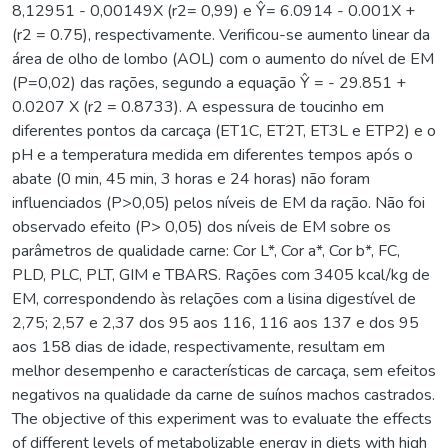
8,12951 - 0,00149X (r2= 0,99) e Ŷ= 6.0914 - 0.001X +
(r2 = 0.75), respectivamente. Verificou-se aumento linear da
área de olho de lombo (AOL) com o aumento do nível de EM
(P=0,02) das rações, segundo a equação Ŷ = - 29.851 +
0.0207 X (r2 = 0.8733). A espessura de toucinho em
diferentes pontos da carcaça (ET1C, ET2T, ET3L e ETP2) e o
pH e a temperatura medida em diferentes tempos após o
abate (0 min, 45 min, 3 horas e 24 horas) não foram
influenciados (P>0,05) pelos níveis de EM da ração. Não foi
observado efeito (P> 0,05) dos níveis de EM sobre os
parâmetros de qualidade carne: Cor L*, Cor a*, Cor b*, FC,
PLD, PLC, PLT, GIM e TBARS. Rações com 3405 kcal/kg de
EM, correspondendo às relações com a lisina digestível de
2,75; 2,57 e 2,37 dos 95 aos 116, 116 aos 137 e dos 95
aos 158 dias de idade, respectivamente, resultam em
melhor desempenho e características de carcaça, sem efeitos
negativos na qualidade da carne de suínos machos castrados.
The objective of this experiment was to evaluate the effects
of different levels of metabolizable energy in diets with high