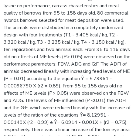
lysine on performance, carcass characteristics and meat
quality of barrows from 95 to 158 days old. 80 commercial
hybrids barrows selected for meat deposition were used.
The animals were distributed in a completely randomized
design with four treatments (T1 - 3,405 kcal / kg, T2 -
3,320 kcal / kg, T3 - 3,235 kcal / kg, T4 - 3,150 kcal / kg),
ten replications and two animals each. From 95 to 116 days
old no effects of ME levels (P> 0.05) were observed on the
performance parameters: FBW, ADG and G:F. The ADFI of
animals decreased linearly with increasing feed levels of ME
(P = 0.01) according to the equation Ŷ = 5.79961 -
0,00096790 X (r2 = 0.89). From 95 to 158 days old no
effects of ME levels (P> 0.05) were observed on the FBW
and ADG. The levels of ME influenced (P <0.01) the ADFI
and the G:F, which were reduced linearly with the increase of
levels of the ration of the equations Ŷ= 8,12951 -
0,00149X (r2= 0,99) e Ŷ= 6.0914 - 0.001X + (r2 = 0.75),
respectively. There was a linear increase of the loin eye area