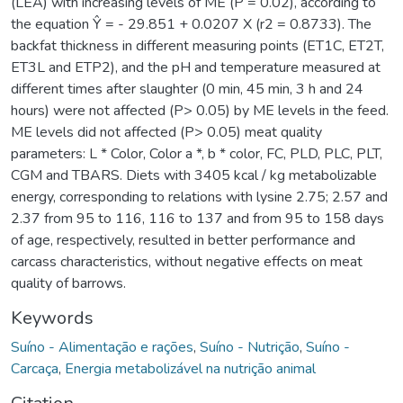
(LEA) with increasing levels of ME (P = 0.02), according to
the equation Ŷ = - 29.851 + 0.0207 X (r2 = 0.8733). The
backfat thickness in different measuring points (ET1C, ET2T,
ET3L and ETP2), and the pH and temperature measured at
different times after slaughter (0 min, 45 min, 3 h and 24
hours) were not affected (P> 0.05) by ME levels in the feed.
ME levels did not affected (P> 0.05) meat quality
parameters: L * Color, Color a *, b * color, FC, PLD, PLC, PLT,
CGM and TBARS. Diets with 3405 kcal / kg metabolizable
energy, corresponding to relations with lysine 2.75; 2.57 and
2.37 from 95 to 116, 116 to 137 and from 95 to 158 days
of age, respectively, resulted in better performance and
carcass characteristics, without negative effects on meat
quality of barrows.
Keywords
Suíno - Alimentação e rações
,
Suíno - Nutrição
,
Suíno -
Carcaça
,
Energia metabolizável na nutrição animal