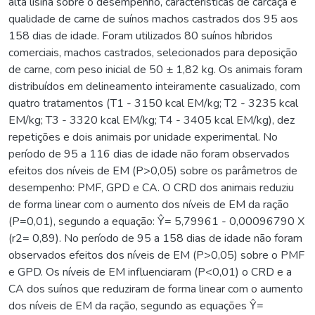
alta lisina sobre o desempenho, características de carcaça e
qualidade de carne de suínos machos castrados dos 95 aos
158 dias de idade. Foram utilizados 80 suínos híbridos
comerciais, machos castrados, selecionados para deposição
de carne, com peso inicial de 50 ± 1,82 kg. Os animais foram
distribuídos em delineamento inteiramente casualizado, com
quatro tratamentos (T1 - 3150 kcal EM/kg; T2 - 3235 kcal
EM/kg; T3 - 3320 kcal EM/kg; T4 - 3405 kcal EM/kg), dez
repetições e dois animais por unidade experimental. No
período de 95 a 116 dias de idade não foram observados
efeitos dos níveis de EM (P>0,05) sobre os parâmetros de
desempenho: PMF, GPD e CA. O CRD dos animais reduziu
de forma linear com o aumento dos níveis de EM da ração
(P=0,01), segundo a equação: Ŷ= 5,79961 - 0,00096790 X
(r2= 0,89). No período de 95 a 158 dias de idade não foram
observados efeitos dos níveis de EM (P>0,05) sobre o PMF
e GPD. Os níveis de EM influenciaram (P<0,01) o CRD e a
CA dos suínos que reduziram de forma linear com o aumento
dos níveis de EM da ração, segundo as equações Ŷ=