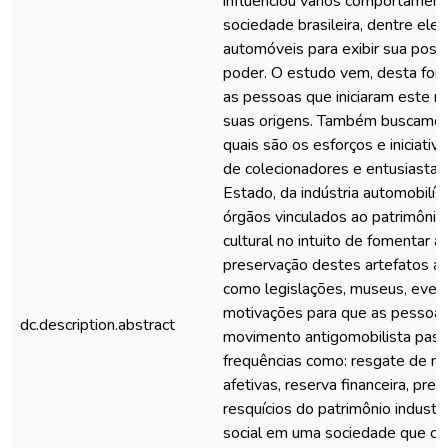
influenciou vários comportament
sociedade brasileira, dentre eles
automóveis para exibir sua posiç
poder. O estudo vem, desta forma
as pessoas que iniciaram este 
suas origens. Também buscamo
quais são os esforços e iniciati
de colecionadores e entusiasta
Estado, da indústria automobilís
órgãos vinculados ao patrimônio 
cultural no intuito de fomentar a 
preservação destes artefatos a
como legislações, museus, event
motivações para que as pessoa
dc.description.abstract
movimento antigomobilista pass
frequências como: resgate de m
afetivas, reserva financeira, pre
resquícios do patrimônio industri
social em uma sociedade que cu