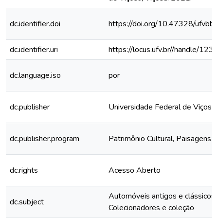
dc.identifier.doi
https://doi.org/10.47328/ufvbb
dc.identifier.uri
https://locus.ufv.br//handle/
dc.language.iso
por
dc.publisher
Universidade Federal de Viçosa
dc.publisher.program
Patrimônio Cultural, Paisagens e
dc.rights
Acesso Aberto
Automóveis antigos e clássicos 
dc.subject
Colecionadores e coleção