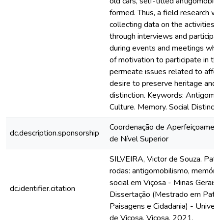
old cars, self-titled antigomobil
formed. Thus, a field research wa
collecting data on the activities
through interviews and participa
during events and meetings wher
of motivation to participate in 
permeate issues related to affe
desire to preserve heritage and 
distinction. Keywords: Antigomo
Culture. Memory. Social Distincti
Coordenação de Aperfeiçoamen
dc.description.sponsorship
de Nível Superior
SILVEIRA, Victor de Souza. Patr
rodas: antigomobilismo, memória
social em Viçosa - Minas Gerais.
dc.identifier.citation
Dissertação (Mestrado em Patrim
Paisagens e Cidadania) - Univer
de Viçosa, Viçosa. 2021.