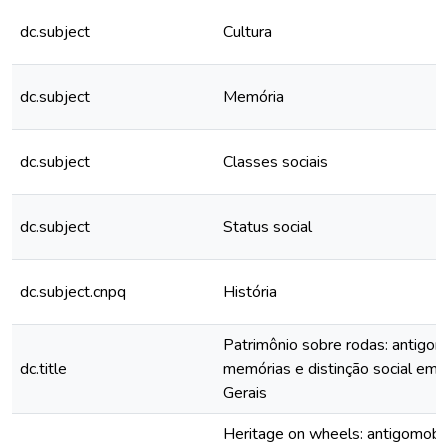
dc.subject
Cultura
dc.subject
Memória
dc.subject
Classes sociais
dc.subject
Status social
dc.subject.cnpq
História
Patrimônio sobre rodas: antigom
dc.title
memórias e distinção social em 
Gerais
Heritage on wheels: antigomobil