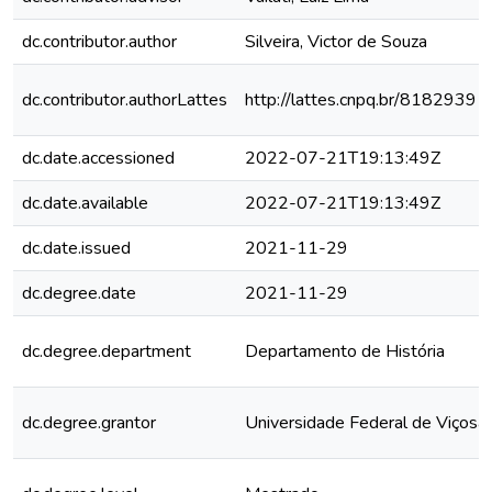
dc.contributor.author
Silveira, Victor de Souza
dc.contributor.authorLattes
http://lattes.cnpq.br/818293
dc.date.accessioned
2022-07-21T19:13:49Z
dc.date.available
2022-07-21T19:13:49Z
dc.date.issued
2021-11-29
dc.degree.date
2021-11-29
dc.degree.department
Departamento de História
dc.degree.grantor
Universidade Federal de Viçosa