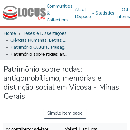
Communities
All of
Oth
&
Statistics
DSpace
inform
Collections
Home
Teses e Dissertações
Ciências Humanas, Letras e Artes
Patrimônio Cultural, Paisagens e Cidadania
Patrimônio sobre rodas: antigomobilismo, memórias e distinção social em Viçosa - Minas Gerais
Patrimônio sobre rodas:
antigomobilismo, memórias e
distinção social em Viçosa - Minas
Gerais
Simple item page
dc.contributor.advisor
Vailati, Luiz Lima