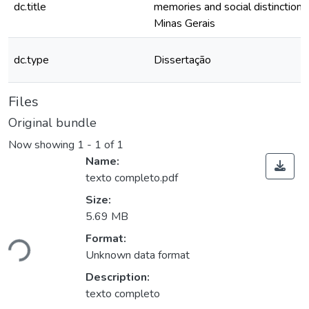
dc.title
memories and social distinction i
Minas Gerais
dc.type
Dissertação
Files
Original bundle
Now showing
1 - 1 of 1
Name:
texto completo.pdf
Size:
5.69 MB
Loading...
Format:
Unknown data format
Description:
texto completo