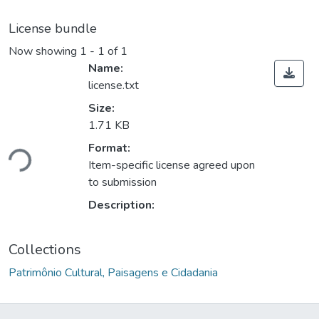
License bundle
Now showing
1 - 1 of 1
Name:
license.txt
Size:
1.71 KB
Loading...
Format:
Item-specific license agreed upon
to submission
Description:
Collections
Patrimônio Cultural, Paisagens e Cidadania