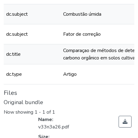
dc.subject
Combustão úmida
dc.subject
Fator de correção
Comparaçao de métodos de deter
dc.title
carbono orgânico em solos cultiva
dc.type
Artigo
Files
Original bundle
Now showing
1 - 1 of 1
Name:
v33n3a26.pdf
Size: