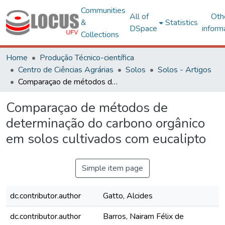
Communities
All of
Oth
&
Statistics
DSpace
inform
Collections
Home
Produção Técnico-científica
Centro de Ciências Agrárias
Solos
Solos - Artigos
Comparaçao de métodos de determinação do carbono orgânico em solos cultivados com eucalipto
Comparaçao de métodos de
determinação do carbono orgânico
em solos cultivados com eucalipto
Simple item page
dc.contributor.author
Gatto, Alcides
dc.contributor.author
Barros, Nairam Félix de