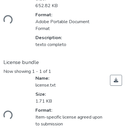
652.82 KB
Loading...
Format:
Adobe Portable Document
Format
Description:
texto completo
License bundle
Now showing
1 - 1 of 1
Name:
license.txt
Size:
1.71 KB
Loading...
Format:
Item-specific license agreed upon
to submission