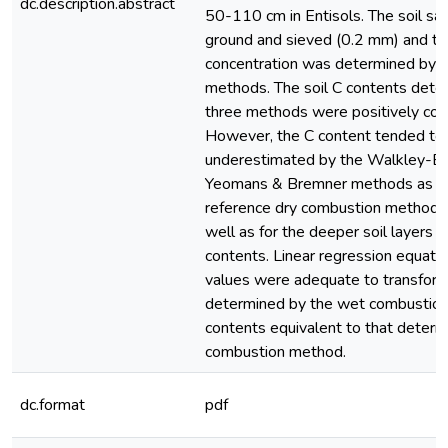
dc.description.abstract
50-110 cm in Entisols. The soil s
ground and sieved (0.2 mm) and th
concentration was determined by t
methods. The soil C contents dete
three methods were positively corr
However, the C content tended to
underestimated by the Walkley-Bl
Yeomans & Bremner methods as c
reference dry combustion method, f
well as for the deeper soil layers 
contents. Linear regression equati
values were adequate to transform
determined by the wet combustion
contents equivalent to that determ
combustion method.
dc.format
pdf