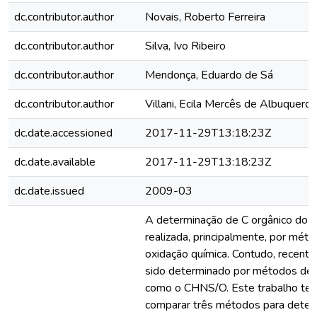
dc.contributor.author
Novais, Roberto Ferreira
dc.contributor.author
Silva, Ivo Ribeiro
dc.contributor.author
Mendonça, Eduardo de Sá
dc.contributor.author
Villani, Ecila Mercês de Albuquerq
dc.date.accessioned
2017-11-29T13:18:23Z
dc.date.available
2017-11-29T13:18:23Z
dc.date.issued
2009-03
A determinação de C orgânico do s
realizada, principalmente, por mé
oxidação química. Contudo, recent
sido determinado por métodos de
como o CHNS/O. Este trabalho tev
comparar três métodos para deter