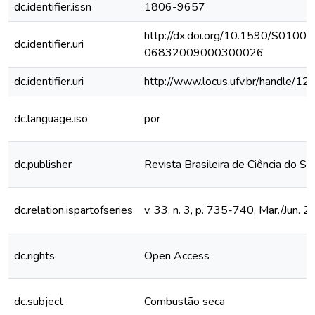
dc.identifier.issn
1806-9657
http://dx.doi.org/10.1590/S0100-
dc.identifier.uri
06832009000300026
dc.identifier.uri
http://www.locus.ufv.br/handle/
dc.language.iso
por
dc.publisher
Revista Brasileira de Ciência do So
dc.relation.ispartofseries
v. 33, n. 3, p. 735-740, Mar./Jun. 
dc.rights
Open Access
dc.subject
Combustão seca