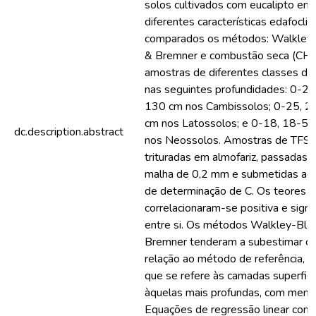
solos cultivados com eucalipto em
diferentes características edafocli
comparados os métodos: Walkley
& Bremner e combustão seca (CHNS
amostras de diferentes classes de
nas seguintes profundidades: 0-2
130 cm nos Cambissolos; 0-25, 
cm nos Latossolos; e 0-18, 18-5
dc.description.abstract
nos Neossolos. Amostras de TFS
trituradas em almofariz, passadas 
malha de 0,2 mm e submetidas ao
de determinação de C. Os teores d
correlacionaram-se positiva e signi
entre si. Os métodos Walkley-Bla
Bremner tenderam a subestimar o
relação ao método de referência, 
que se refere às camadas superfici
àquelas mais profundas, com menor
Equações de regressão linear com