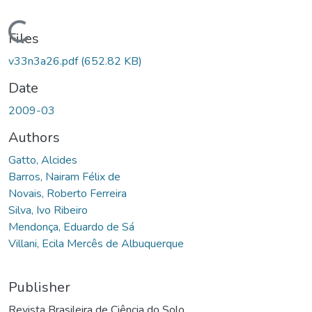
Loading...
Files
v33n3a26.pdf
(652.82 KB)
Date
2009-03
Authors
Gatto, Alcides
Barros, Nairam Félix de
Novais, Roberto Ferreira
Silva, Ivo Ribeiro
Mendonça, Eduardo de Sá
Villani, Ecila Mercês de Albuquerque
Publisher
Revista Brasileira de Ciência do Solo