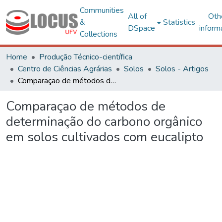
Communities
All of
Oth
&
Statistics
DSpace
inform
Collections
Home
Produção Técnico-científica
Centro de Ciências Agrárias
Solos
Solos - Artigos
Comparaçao de métodos de determinação do carbono orgânico em solos cultivados com eucalipto
Comparaçao de métodos de
determinação do carbono orgânico
em solos cultivados com eucalipto