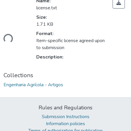
Name:
license.txt
Size:
1.71 KB
ading...
Format:
Item-specific license agreed upon
to submission
Description:
Collections
Engenharia Agrícola - Artigos
Rules and Regulations
Submission Instructions
Information policies
Terms of authorization for publication