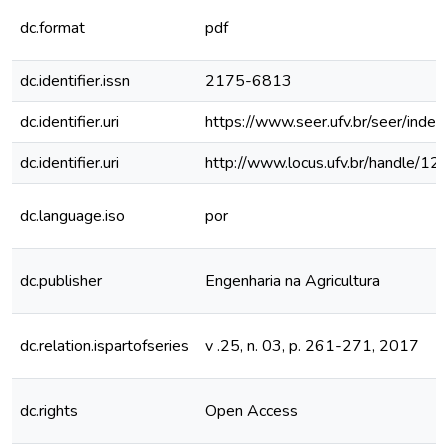
dc.format
pdf
dc.identifier.issn
2175-6813
dc.identifier.uri
https://www.seer.ufv.br/seer/inde
dc.identifier.uri
http://www.locus.ufv.br/handle/
dc.language.iso
por
dc.publisher
Engenharia na Agricultura
dc.relation.ispartofseries
v .25, n. 03, p. 261-271, 2017
dc.rights
Open Access