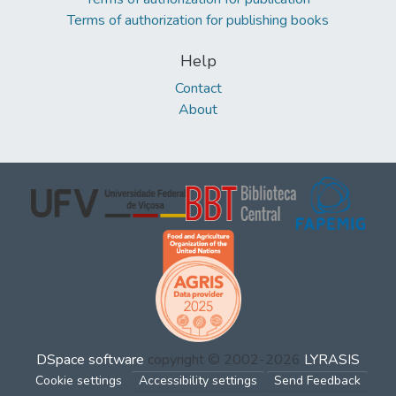
Terms of authorization for publishing books
Help
Contact
About
DSpace software
copyright © 2002-2026
LYRASIS
Cookie settings
Accessibility settings
Send Feedback