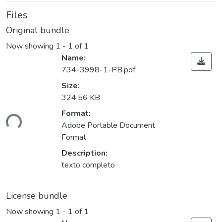
Files
Original bundle
Now showing
1 - 1 of 1
Name:
734-3998-1-PB.pdf
Size:
324.56 KB
ading...
Format:
Adobe Portable Document
Format
Description:
texto completo
License bundle
Now showing
1 - 1 of 1