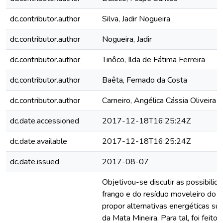
dc.contributor.author
Silva, Jadir Nogueira
dc.contributor.author
Nogueira, Jadir
dc.contributor.author
Tinôco, Ilda de Fátima Ferreira
dc.contributor.author
Baêta, Fernado da Costa
dc.contributor.author
Carneiro, Angélica Cássia Oliveira
dc.date.accessioned
2017-12-18T16:25:24Z
dc.date.available
2017-12-18T16:25:24Z
dc.date.issued
2017-08-07
Objetivou-se discutir as possibilid
frango e do resíduo moveleiro do P
propor alternativas energéticas su
da Mata Mineira. Para tal, foi fei