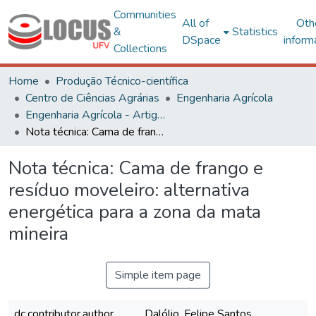
Communities
All of
Oth
&
Statistics
DSpace
inform
Collections
Home
Produção Técnico-científica
Centro de Ciências Agrárias
Engenharia Agrícola
Engenharia Agrícola - Artigos
Nota técnica: Cama de frango e resíduo moveleiro: alternativa energética para a zona da mata mineira
Nota técnica: Cama de frango e
resíduo moveleiro: alternativa
energética para a zona da mata
mineira
Simple item page
dc.contributor.author
Dalólio, Felipe Santos