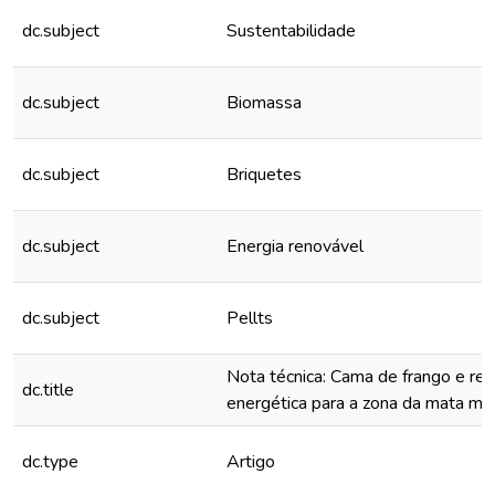
dc.subject
Sustentabilidade
dc.subject
Biomassa
dc.subject
Briquetes
dc.subject
Energia renovável
dc.subject
Pellts
Nota técnica: Cama de frango e res
dc.title
energética para a zona da mata min
dc.type
Artigo