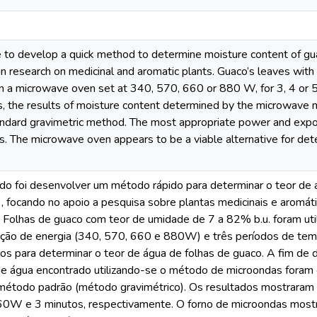
 to develop a quick method to determine moisture content of gu
 in research on medicinal and aromatic plants. Guaco’s leaves w
n a microwave oven set at 340, 570, 660 or 880 W, for 3, 4 or 5
s, the results of moisture content determined by the microwave 
ndard gravimetric method. The most appropriate power and expo
. The microwave oven appears to be a viable alternative for dete
do foi desenvolver um método rápido para determinar o teor de 
 focando no apoio a pesquisa sobre plantas medicinais e aromáti
. Folhas de guaco com teor de umidade de 7 a 82% b.u. foram util
ração de energia (340, 570, 660 e 880W) e três períodos de temp
os para determinar o teor de água de folhas de guaco. A fim de 
de água encontrado utilizando-se o método de microondas foram 
método padrão (método gravimétrico). Os resultados mostraram 
W e 3 minutos, respectivamente. O forno de microondas mostrou