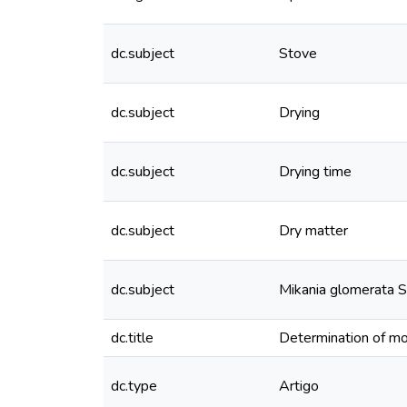
dc.subject
Stove
dc.subject
Drying
dc.subject
Drying time
dc.subject
Dry matter
dc.subject
Mikania glomerata 
dc.title
Determination of mo
dc.type
Artigo