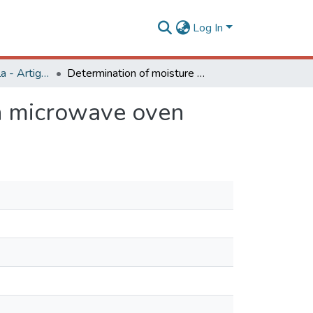
Log In
Engenharia Agrícola - Artigos
Determination of moisture content from guaco with microwave oven
th microwave oven