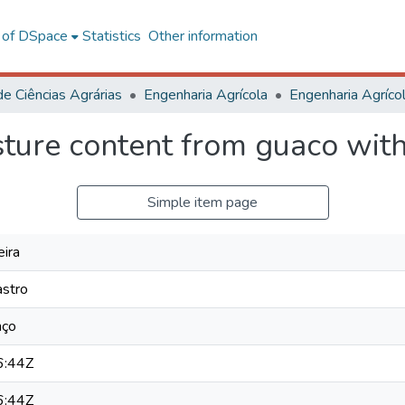
l of DSpace
Statistics
Other information
de Ciências Agrárias
Engenharia Agrícola
sture content from guaco wi
Simple item page
eira
astro
nço
6:44Z
6:44Z