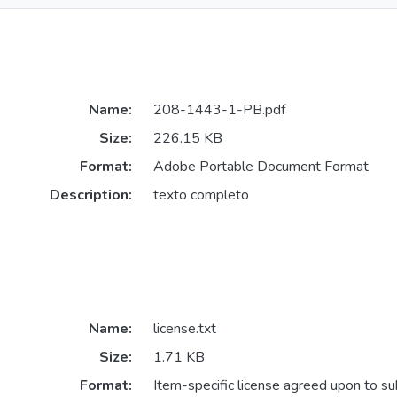
Name:
208-1443-1-PB.pdf
Size:
226.15 KB
Format:
Adobe Portable Document Format
Description:
texto completo
Name:
license.txt
Size:
1.71 KB
Format:
Item-specific license agreed upon to s