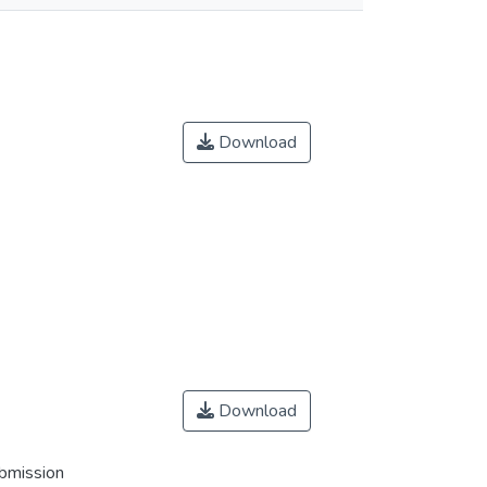
Download
Download
ubmission