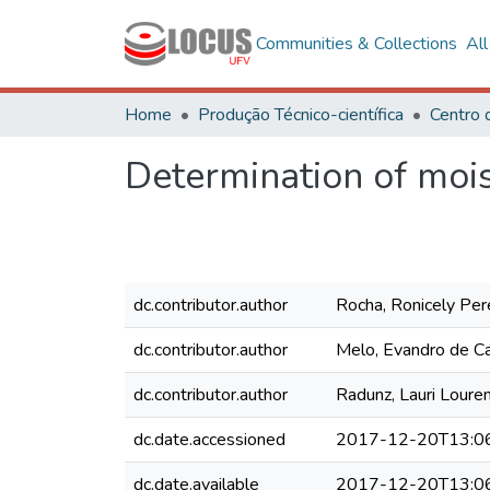
Communities & Collections
Al
Home
Produção Técnico-científica
Centro 
Determination of moi
dc.contributor.author
Rocha, Ronicely Per
dc.contributor.author
Melo, Evandro de C
dc.contributor.author
Radunz, Lauri Loure
dc.date.accessioned
2017-12-20T13:0
dc.date.available
2017-12-20T13:0