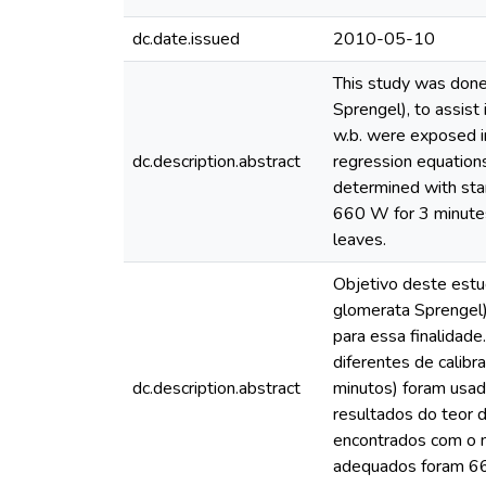
dc.date.issued
2010-05-10
This study was done
Sprengel), to assist
w.b. were exposed i
dc.description.abstract
regression equation
determined with sta
660 W for 3 minutes
leaves.
Objetivo deste estu
glomerata Sprengel),
para essa finalidade
diferentes de calib
dc.description.abstract
minutos) foram usad
resultados do teor 
encontrados com o 
adequados foram 660