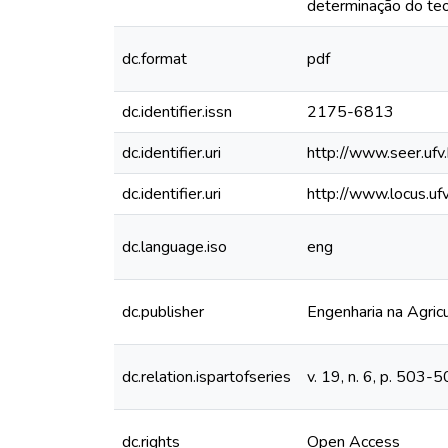
determinação do teo
dc.format
pdf
dc.identifier.issn
2175-6813
dc.identifier.uri
http://www.seer.ufv
dc.identifier.uri
http://www.locus.u
dc.language.iso
eng
dc.publisher
Engenharia na Agricu
dc.relation.ispartofseries
v. 19, n. 6, p. 503
dc.rights
Open Access