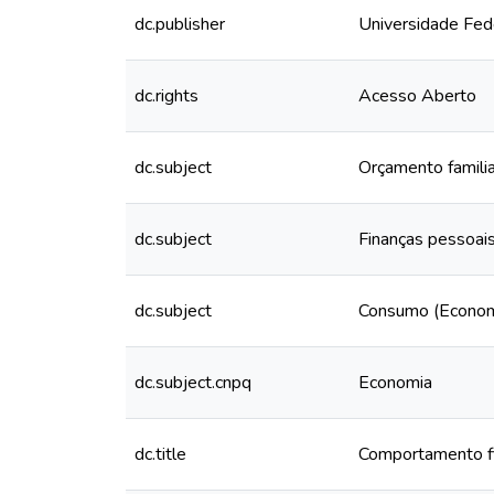
dc.publisher
Universidade Fed
dc.rights
Acesso Aberto
dc.subject
Orçamento familiar
dc.subject
Finanças pessoais
dc.subject
Consumo (Economia
dc.subject.cnpq
Economia
dc.title
Comportamento fin