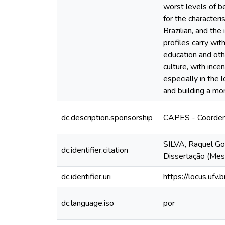
worst levels of be
for the character
Brazilian, and the
profiles carry wit
education and othe
culture, with ince
especially in the
and building a mo
dc.description.sponsorship
CAPES - Coordena
SILVA, Raquel Gom
dc.identifier.citation
Dissertação (Mes
dc.identifier.uri
https://locus.uf
dc.language.iso
por