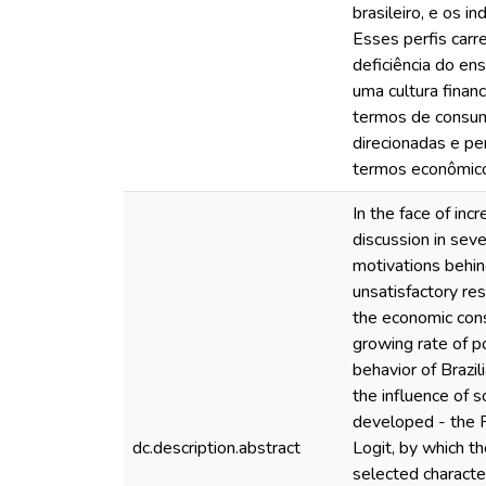
brasileiro, e os 
Esses perfis carr
deficiência do en
uma cultura finan
termos de consum
direcionadas e pe
termos econômicos
In the face of inc
discussion in sev
motivations behind
unsatisfactory res
the economic cons
growing rate of po
behavior of Brazil
the influence of s
developed - the F
dc.description.abstract
Logit, by which th
selected characte