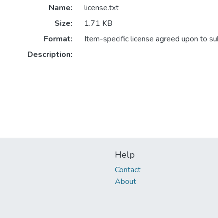
Name:
license.txt
Size:
1.71 KB
Format:
Item-specific license agreed upon to s
Description:
Help
Contact
About