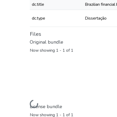
dc.title
Brazilian financia
dc.type
Dissertação
Files
Original bundle
Now showing
1 - 1 of 1
Loading...
License bundle
Now showing
1 - 1 of 1