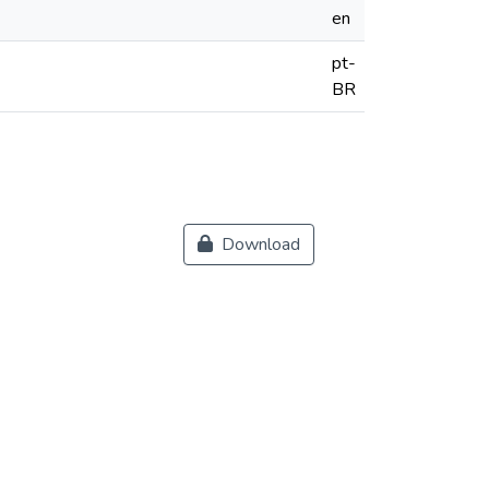
en
pt-
BR
Download