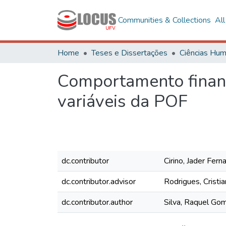
Communities & Collections
Al
Home
Teses e Dissertações
Comportamento finance
variáveis da POF
dc.contributor
Cirino, Jader Fer
dc.contributor.advisor
Rodrigues, Cristia
dc.contributor.author
Silva, Raquel G