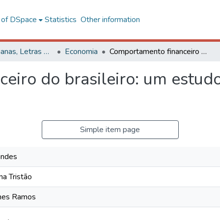
l of DSpace
Statistics
Other information
Ciências Humanas, Letras e Artes
Economia
Comportamento financeiro do brasileiro: um estudo a partir das variáveis da POF
iro do brasileiro: um estudo
Simple item page
nandes
na Tristão
omes Ramos