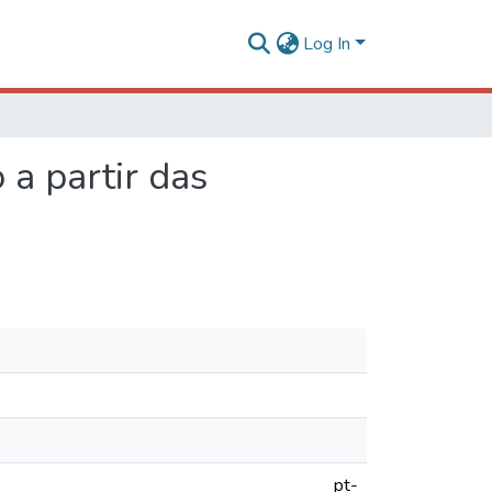
Log In
 a partir das
pt-