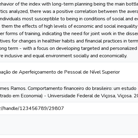
havior of the index with long-term planning being the main bottlen
istics analyzed, there was a positive correlation between the aver
 individuals most susceptible to being in conditions of social and 
h them the effects of high levels of economic and social inequality 
r forms of training, indicating the need for joint work in the diss
ntives for changes in healthier habits and financial practices in t
 long term - with a focus on developing targeted and personalized
re inclusive and equal environment socially and economically.
ção de Aperfeiçoamento de Pessoal de Nível Superior
es Ramos. Comportamento financeiro do brasileiro: um estudo a 
trado em Economia) - Universidade Federal de Viçosa, Viçosa. 2
v.br//handle/123456789/29807