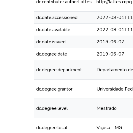
dc.contributor.authorLattes
http://lattes.c
dc.date.accessioned
2022-09-01T11
dc.date.available
2022-09-01T11
dc.date.issued
2019-06-07
dc.degree.date
2019-06-07
dc.degree.department
Departamento de
dc.degree.grantor
Universidade Fed
dc.degree.level
Mestrado
dc.degree.local
Viçosa - MG