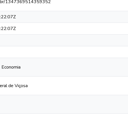
npq.br/1347369514359352
:22:07Z
:22:07Z
 Economia
eral de Viçosa