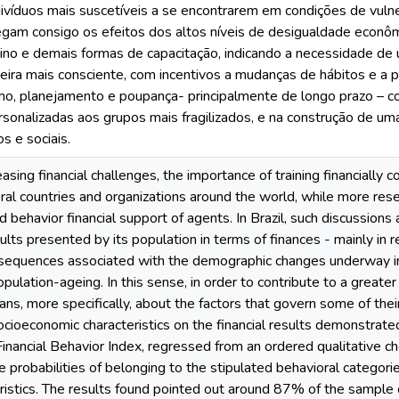
indivíduos mais suscetíveis a se encontrarem em condições de vulne
egam consigo os efeitos dos altos níveis de desigualdade econômi
sino e demais formas de capacitação, indicando a necessidade de
ceira mais consciente, com incentivos a mudanças de hábitos e a p
o, planejamento e poupança- principalmente de longo prazo – c
rsonalizadas aos grupos mais fragilizados, e na construção de uma 
 e sociais.
reasing financial challenges, the importance of training financially
eral countries and organizations around the world, while more res
 behavior financial support of agents. In Brazil, such discussions 
ults presented by its population in terms of finances - mainly in 
equences associated with the demographic changes underway in t
pulation-ageing. In this sense, in order to contribute to a greate
ians, more specifically, about the factors that govern some of th
ocioeconomic characteristics on the financial results demonstrate
inancial Behavior Index, regressed from an ordered qualitative 
e probabilities of belonging to the stipulated behavioral categor
ristics. The results found pointed out around 87% of the sample