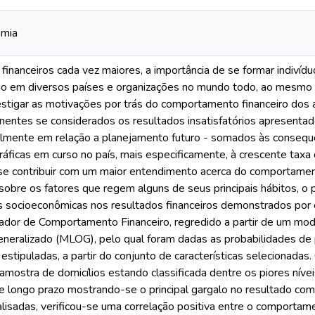
omia
 financeiros cada vez maiores, a importância de se formar indiví
ão em diversos países e organizações no mundo todo, ao mesm
estigar as motivações por trás do comportamento financeiro dos a
nentes se considerados os resultados insatisfatórios apresenta
ipalmente em relação a planejamento futuro - somados às conseq
ficas em curso no país, mais especificamente, à crescente taxa
 se contribuir com um maior entendimento acerca do comportamento
sobre os fatores que regem alguns de seus principais hábitos, o 
as socioeconômicas nos resultados financeiros demonstrados por 
icador de Comportamento Financeiro, regredido a partir de um mod
eneralizado (MLOG), pelo qual foram dadas as probabilidades de
stipuladas, a partir do conjunto de características selecionada
mostra de domicílios estando classificada dentre os piores nív
 longo prazo mostrando-se o principal gargalo no resultado com
nalisadas, verificou-se uma correlação positiva entre o comporta