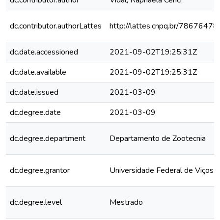
dc.contributor.author
Vidal, Raphaela Cenci
dc.contributor.authorLattes
http://lattes.cnpq.br/786764
dc.date.accessioned
2021-09-02T19:25:31Z
dc.date.available
2021-09-02T19:25:31Z
dc.date.issued
2021-03-09
dc.degree.date
2021-03-09
dc.degree.department
Departamento de Zootecnia
dc.degree.grantor
Universidade Federal de Viçosa
dc.degree.level
Mestrado