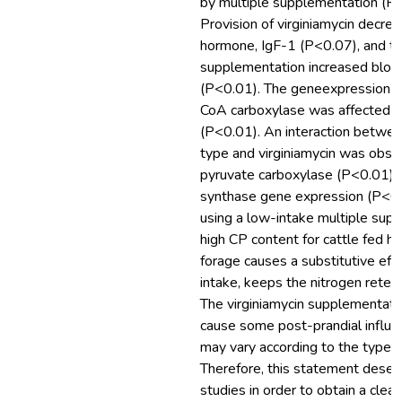
by multiple supplementation (P
Provision of virginiamycin decre
hormone, IgF-1 (P<0.07), and th
supplementation increased bloo
(P<0.01). The geneexpression fo
CoA carboxylase was affected by
(P<0.01). An interaction betwe
type and virginiamycin was obse
pyruvate carboxylase (P<0.01), a
synthase gene expression (P<0
using a low-intake multiple sup
high CP content for cattle fed hi
forage causes a substitutive eff
intake, keeps the nitrogen reten
The virginiamycin supplementat
cause some post-prandial influe
may vary according to the type 
Therefore, this statement deser
studies in order to obtain a clear