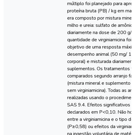
múltiplo foi planejado para apr
proteína bruta (PB) / kg em maté
era composto por mistura minera
milho e ureia: sulfato de amônio, 
diariamente na dose de 200 g/ a
quantidade de virginiamicina foi
objetivo de uma resposta máxi
desempenho animal (50 mg/ 10
corporal) e misturada diariament
suplementos. Os tratamentos f
comparados segundo arranjo fato
(mistura mineral e suplemento m
sem virginiamicina). Todas as an
realizadas usando o procedime
SAS 9.4. Efeitos significativos 
declarados em P<0,10. Não hou
entre a virginiamicina e o tipo 
(P≥0,58) ou efeitos da virginiam
na ingestão voluntária de matéri