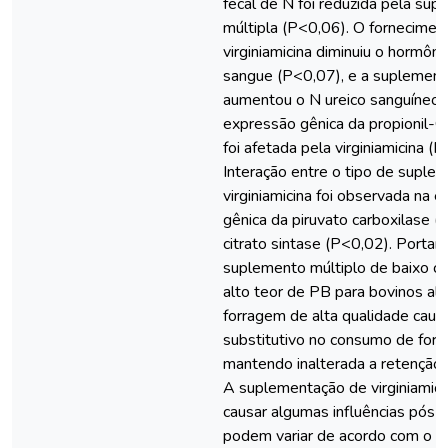
fecal de N foi reduzida pela su
múltipla (P<0,06). O fornecimen
virginiamicina diminuiu o hormôni
sangue (P<0,07), e a suplement
aumentou o N ureico sanguíneo 
expressão gênica da propionil-C
foi afetada pela virginiamicina (
Interação entre o tipo de suple
virginiamicina foi observada na 
gênica da piruvato carboxilase (
citrato sintase (P<0,02). Portan
suplemento múltiplo de baixo 
alto teor de PB para bovinos a
forragem de alta qualidade caus
substitutivo no consumo de forr
mantendo inalterada a retenção 
A suplementação de virginiamici
causar algumas influências pós-p
podem variar de acordo com o t