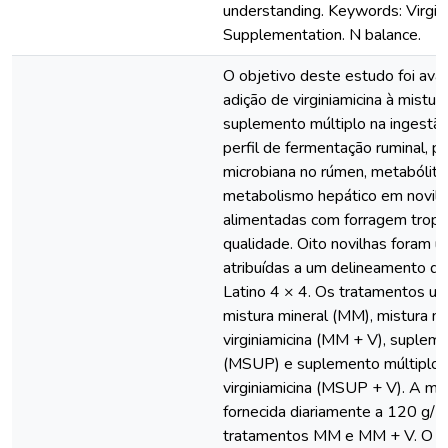
understanding. Keywords: Virgin
Supplementation. N balance.
O objetivo deste estudo foi avali
adição de virginiamicina à mistur
suplemento múltiplo na ingestão
perfil de fermentação ruminal, p
microbiana no rúmen, metabólit
metabolismo hepático em novilh
alimentadas com forragem tropic
qualidade. Oito novilhas foram ut
atribuídas a um delineamento d
Latino 4 × 4. Os tratamentos uti
mistura mineral (MM), mistura m
virginiamicina (MM + V), suplem
(MSUP) e suplemento múltiplo
virginiamicina (MSUP + V). A mis
fornecida diariamente a 120 g/ a
tratamentos MM e MM + V. O s