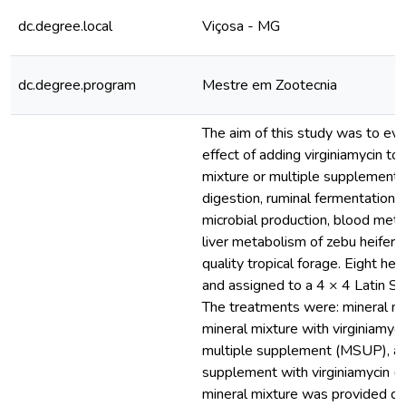
dc.degree.local
Viçosa - MG
dc.degree.program
Mestre em Zootecnia
The aim of this study was to eva
effect of adding virginiamycin to 
mixture or multiple supplement o
digestion, ruminal fermentation p
microbial production, blood meta
liver metabolism of zebu heifers
quality tropical forage. Eight he
and assigned to a 4 × 4 Latin Sq
The treatments were: mineral m
mineral mixture with virginiamyc
multiple supplement (MSUP), an
supplement with virginiamycin 
mineral mixture was provided da