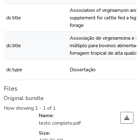
Association of virginiamycin and 
dc.title
supplement for cattle fed a high-
forage
Associação de virginiamicina e 
dc.title
múltiplo para bovinos alimenta
forragem tropical de alta qualid
dc.type
Dissertação
Files
Original bundle
Now showing
1 - 1 of 1
Name:
texto completo.pdf
Size: