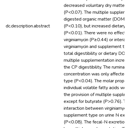
decreased voluntary dry matter 
(P<0.07). The multiple supplem
digested organic matter (DOM) 
dc.description.abstract
(P<0.10), but increased dietary
(P<0.01). There were no effects
virginiamycin (P≥0.44) or intera
virginiamycin and supplement t
total digestibility or dietary DO
multiple supplementation incre
the CP digestibility. The rumina
concentration was only affecte
type (P<0.04). The molar propor
individual volatile fatty acids we
the provision of multiple suppl
except for butyrate (P>0.76). T
interaction between virginiamyci
supplement type on urine N excr
(P<0.08). The fecal-N excretio