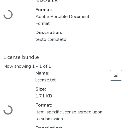
439.76 KB
Format:
Loading...
Adobe Portable Document
Format
Description:
texto completo
License bundle
Now showing
1 - 1 of 1
Name:
license.txt
Size:
1.71 KB
Format:
Loading...
Item-specific license agreed upon
to submission