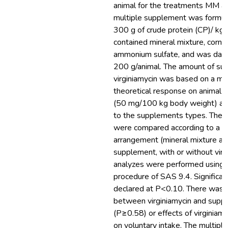
animal for the treatments MM 
multiple supplement was formul
300 g of crude protein (CP)/ kg 
contained mineral mixture, corn g
ammonium sulfate, and was daily
200 g/animal. The amount of su
virginiamycin was based on a m
theoretical response on animal 
(50 mg/100 kg body weight) and
to the supplements types. The 
were compared according to a 2 
arrangement (mineral mixture an
supplement, with or without virgi
analyzes were performed using
procedure of SAS 9.4. Significan
declared at P<0.10. There was n
between virginiamycin and supp
(P≥0.58) or effects of virginiam
on voluntary intake. The multip