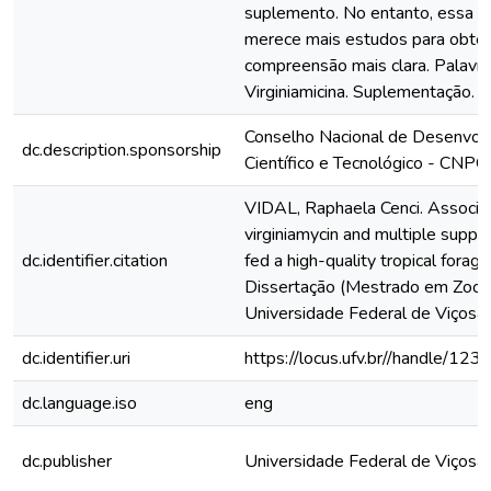
suplemento. No entanto, essa a
merece mais estudos para obte
compreensão mais clara. Palavra
Virginiamicina. Suplementação. 
Conselho Nacional de Desenvol
dc.description.sponsorship
Científico e Tecnológico - CNPQ
VIDAL, Raphaela Cenci. Associat
virginiamycin and multiple suppl
dc.identifier.citation
fed a high-quality tropical forage
Dissertação (Mestrado em Zoote
Universidade Federal de Viçosa,
dc.identifier.uri
https://locus.ufv.br//handle/
dc.language.iso
eng
dc.publisher
Universidade Federal de Viçosa