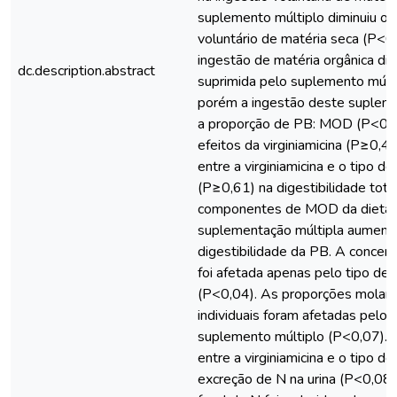
suplemento múltiplo diminuiu o
voluntário de matéria seca (P<0
ingestão de matéria orgânica di
dc.description.abstract
suprimida pelo suplemento múlti
porém a ingestão deste suple
a proporção de PB: MOD (P<0,0
efeitos da virginiamicina (P≥0,44
entre a virginiamicina e o tipo 
(P≥0,61) na digestibilidade tota
componentes de MOD da dieta.
suplementação múltipla aument
digestibilidade da PB. A conce
foi afetada apenas pelo tipo de
(P<0,04). As proporções molar
individuais foram afetadas pelo
suplemento múltiplo (P<0,07). 
entre a virginiamicina e o tipo 
excreção de N na urina (P<0,08