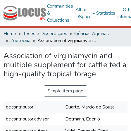
Communities
All of
Oth
&
Statistics
DSpace
inform
Collections
Home
Teses e Dissertações
Ciências Agrárias
Zootecnia
Association of virginiamycin and multiple supplement for cattle fed a high-quality tropical forage
Association of virginiamycin and
multiple supplement for cattle fed a
high-quality tropical forage
Simple item page
dc.contributor
Duarte, Marcio de Souza
dc.contributor.advisor
Detmann, Edenio