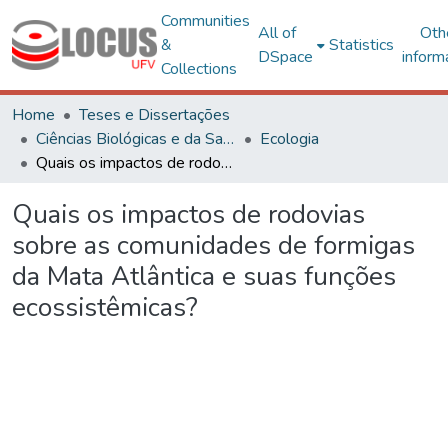
Communities
All of
Oth
&
Statistics
DSpace
inform
Collections
Home
Teses e Dissertações
Ciências Biológicas e da Saúde
Ecologia
Quais os impactos de rodovias sobre as comunidades de formigas da Mata Atlântica e suas funções ecossistêmicas?
Quais os impactos de rodovias
sobre as comunidades de formigas
da Mata Atlântica e suas funções
ecossistêmicas?