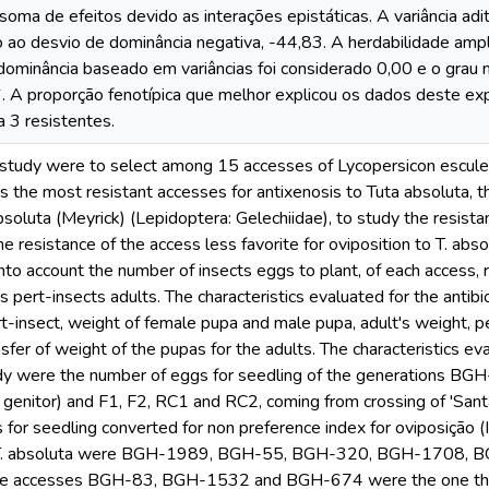
oma de efeitos devido as interações epistáticas. A variância adi
do ao desvio de dominância negativa, -44,83. A herdabilidade amp
dominância baseado em variâncias foi considerado 0,00 e o gra
. A proporção fenotípica que melhor explicou os dados deste exp
a 3 resistentes.
s study were to select among 15 accesses of Lycopersicon escul
as the most resistant accesses for antixenosis to Tuta absoluta, th
soluta (Meyrick) (Lepidoptera: Gelechiidae), to study the resistan
the resistance of the access less favorite for oviposition to T. a
nto account the number of insects eggs to plant, of each access,
his pert-insects adults. The characteristics evaluated for the ant
rt-insect, weight of female pupa and male pupa, adult's weight, p
sfer of weight of the pupas for the adults. The characteristics ev
udy were the number of eggs for seedling of the generations BGH
e genitor) and F1, F2, RC1 and RC2, coming from crossing of 'Sa
for seedling converted for non preference index for oviposição (I
f T. absoluta were BGH-1989, BGH-55, BGH-320, BGH-1708
 accesses BGH-83, BGH-1532 and BGH-674 were the one that h