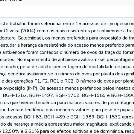
este trabalho foram selecionar entre 15 acessos de Lycopersi
or Oliveira (2004) como os mais resistentes por antixenose a tra
doptera: Gelechiidae), os menos preferidos para oviposição da tra
 estudar a herança da resistência do acesso menos preferido para
 antixenose foram contados o número de ovos da traça do tomat
insetos. No experimento de antibiose avaliaram-se: percentagem
e macho, peso de adulto, percentagem de mortalidade de pupa 
nça genética avaliaram-se o número de ovos por planta dos gen
o) e das gerações F1, F2, RC1 e RC2. O número de ovos por planta
ra oviposição (INP). Os acessos menos preferidos pelos insetos
, BGH-1282, BGH-1497, BGH-1708, BGH-1989 e BGH-1990.
 os que tiveram tendência para maiores valores de percentag
que tiveram tendência para menores valores para peso de pupa
os acessos BGH-83, BGH-489 e BGH-1989. BGH-1532 apresen
udo de herança a média apresentou maior magnitude, explicando 
e 12,90% e 6,61% para os efeitos aditivos e de dominância, re