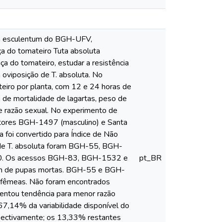
con esculentum do BGH-UFV,
ça do tomateiro Tuta absoluta
ça do tomateiro, estudar a resistência
 oviposição de T. absoluta. No
eiro por planta, com 12 e 24 horas de
 de mortalidade de lagartas, peso de
e razão sexual. No experimento de
itores BGH-1497 (masculino) e Santa
 foi convertido para Índice de Não
 de T. absoluta foram BGH-55, BGH-
 Os acessos BGH-83, BGH-1532 e
pt_BR
em de pupas mortas. BGH-55 e BGH-
s fêmeas. Não foram encontrados
tou tendência para menor razão
67,14% da variabilidade disponível do
spectivamente; os 13,33% restantes