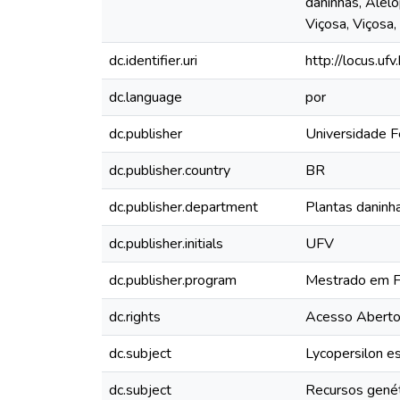
daninhas, Alelo
Viçosa, Viçosa
dc.identifier.uri
http://locus.u
dc.language
por
dc.publisher
Universidade F
dc.publisher.country
BR
dc.publisher.department
Plantas daninha
dc.publisher.initials
UFV
dc.publisher.program
Mestrado em Fi
dc.rights
Acesso Abert
dc.subject
Lycopersilon e
dc.subject
Recursos gené