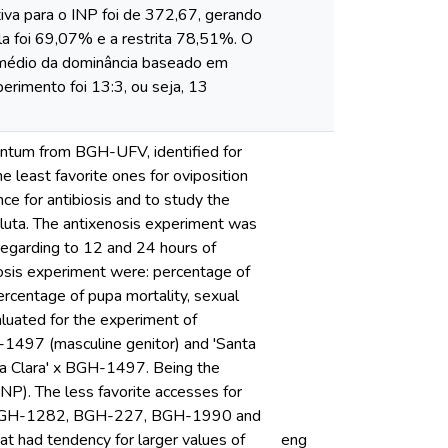
tiva para o INP foi de 372,67, gerando
la foi 69,07% e a restrita 78,51%. O
u médio da dominância baseado em
erimento foi 13:3, ou seja, 13
entum from BGH-UFV, identified for
e least favorite ones for oviposition
ce for antibiosis and to study the
bsoluta. The antixenosis experiment was
 regarding to 12 and 24 hours of
ibiosis experiment were: percentage of
ercentage of pupa mortality, sexual
aluated for the experiment of
-1497 (masculine genitor) and 'Santa
nta Clara' x BGH-1497. Being the
NP). The less favorite accesses for
, BGH-1282, BGH-227, BGH-1990 and
ad tendency for larger values of
eng