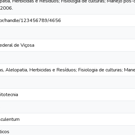
patia, Herbicidas e Resíduos; Fisiologia de culturas; Manejo pós-
, 2006.
fv.br/handle/123456789/4656
ederal de Viçosa
s, Alelopatia, Herbicidas e Resíduos; Fisiologia de culturas; Man
totecnia
o
sculentum
ticos