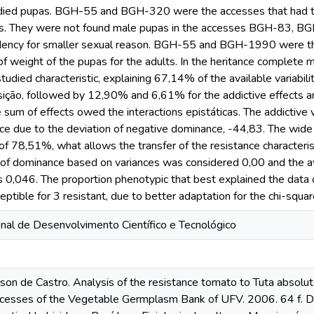
died pupas. BGH-55 and BGH-320 were the accesses that had te
as. They were not found male pupas in the accesses BGH-83
ency for smaller sexual reason. BGH-55 and BGH-1990 were th
 of weight of the pupas for the adults. In the heritance complete
tudied characteristic, explaining 67,14% of the available variabili
sição, followed by 12,90% and 6,61% for the addictive effects and
sum of effects owed the interactions epistáticas. The addictive
nce due to the deviation of negative dominance, -44,83. The wid
of 78,51%, what allows the transfer of the resistance characteri
 of dominance based on variances was considered 0,00 and the 
 0,046. The proportion phenotypic that best explained the data o
ptible for 3 resistant, due to better adaptation for the chi-squar
nal de Desenvolvimento Científico e Tecnológico
n de Castro. Analysis of the resistance tomato to Tuta absoluta 
accesses of the Vegetable Germplasm Bank of UFV. 2006. 64 f. 