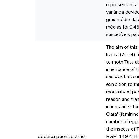
representam a s
variância devi
grau médio da 
médias foi 0,46
suscetíveis par
The aim of thi
liveira (2004) 
to moth Tuta ab
inheritance of 
analyzed take i
exhibition to t
mortality of pe
reason and tran
inheritance st
Clara' (feminin
number of eggs 
the insects o
dc.description.abstract
BGH-1497. The