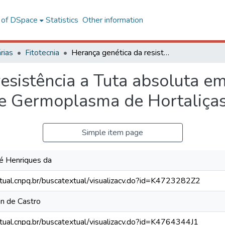
l of DSpace
Statistics
Other information
rias
Fitotecnia
Herança genética da resistência a Tuta absoluta em acessos de tomateiro do Banco de Germoplasma de Hortaliças da UFV
esistência a Tuta absoluta e
de Germoplasma de Hortaliça
Simple item page
sé Henriques da
xtual.cnpq.br/buscatextual/visualizacv.do?id=K4723282Z2
on de Castro
xtual.cnpq.br/buscatextual/visualizacv.do?id=K4764344J1