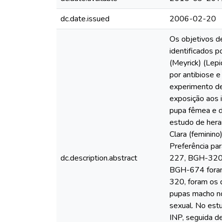
dc.date.issued
2006-02-20
Os objetivos d
identificados p
(Meyrick) (Lepi
por antibiose e
experimento de
exposição aos 
pupa fêmea e d
estudo de hera
Clara (feminin
Preferência pa
dc.description.abstract
227, BGH-320
BGH-674 foram
320, foram os 
pupas macho n
sexual. No est
INP, seguida d