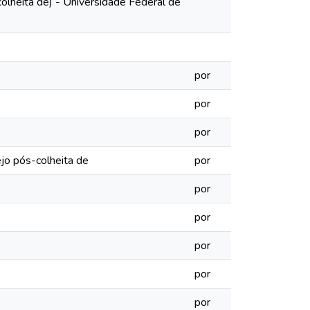
colheita de) - Universidade Federal de
por
por
por
ejo pós-colheita de
por
por
por
por
por
por