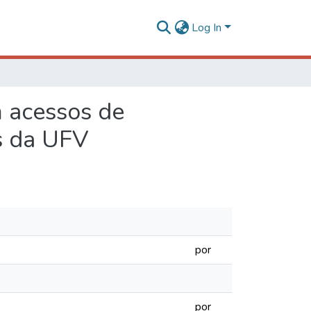
Log In
m acessos de
s da UFV
por
por