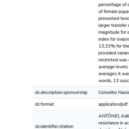
percentage of 
of female pup
presented tend
larger transfer
magnitude for s
index for ovipo
13,33% for the 
provided varia
restricted was 
average levels
averages it was
words, 13 susce
dc.description.sponsorship
Conselho Nacio
dc.format
application/pdf
ANTÔNIO, Adilso
resistance in 
dc.identifier.citation