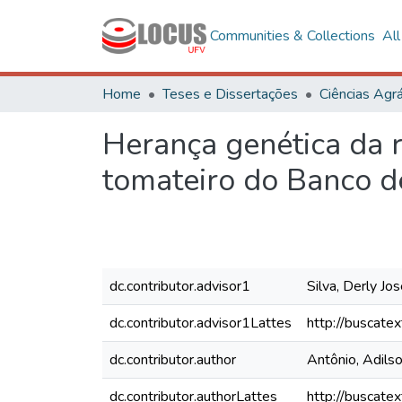
Communities & Collections
Al
Home
Teses e Dissertações
Ciências Agrá
Herança genética da r
tomateiro do Banco 
dc.contributor.advisor1
Silva, Derly Jo
dc.contributor.advisor1Lattes
http://buscate
dc.contributor.author
Antônio, Adils
dc.contributor.authorLattes
http://buscate