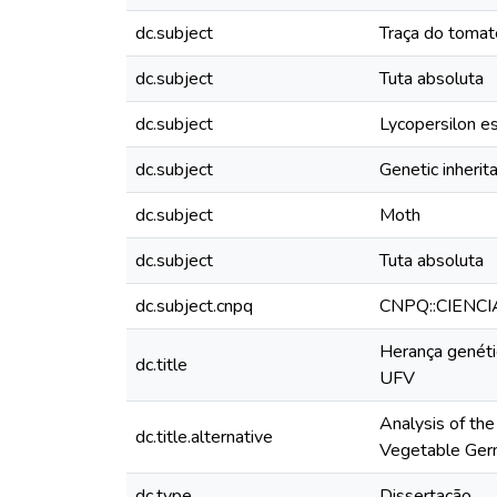
dc.subject
Traça do tomat
dc.subject
Tuta absoluta
dc.subject
Lycopersilon e
dc.subject
Genetic inherit
dc.subject
Moth
dc.subject
Tuta absoluta
dc.subject.cnpq
CNPQ::CIENC
Herança genéti
dc.title
UFV
Analysis of the
dc.title.alternative
Vegetable Ger
dc.type
Dissertação