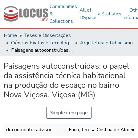
Communities
All of
Oth
&
Statistics
DSpace
inform
Collections
Home
Teses e Dissertações
Ciências Exatas e Tecnológicas
Arquitetura e Urbanismo
Paisagens autoconstruídas: o papel da assistência técnica habitacional na produção do espaço no bairro Nova Viçosa, Viçosa (MG)
Paisagens autoconstruídas: o papel
da assistência técnica habitacional
na produção do espaço no bairro
Nova Viçosa, Viçosa (MG)
Simple item page
dc.contributor.advisor
Faria, Teresa Cristina de Almeid