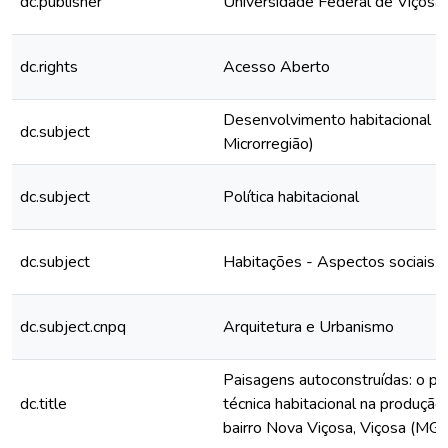
dc.publisher
Universidade Federal de Viçosa
dc.rights
Acesso Aberto
Desenvolvimento habitacional - 
dc.subject
Microrregião)
dc.subject
Política habitacional
dc.subject
Habitações - Aspectos sociais
dc.subject.cnpq
Arquitetura e Urbanismo
Paisagens autoconstruídas: o pa
dc.title
técnica habitacional na produçã
bairro Nova Viçosa, Viçosa (MG)