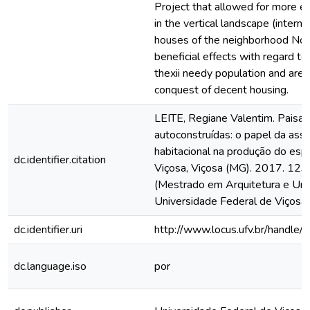
Project that allowed for more ev
in the vertical landscape (interna
houses of the neighborhood Nov
beneficial effects with regard to t
thexii needy population and are
conquest of decent housing.
LEITE, Regiane Valentim. Paisa
autoconstruídas: o papel da assi
habitacional na produção do esp
dc.identifier.citation
Viçosa, Viçosa (MG). 2017. 123f
(Mestrado em Arquitetura e Urb
Universidade Federal de Viçosa,
dc.identifier.uri
http://www.locus.ufv.br/hand
dc.language.iso
por