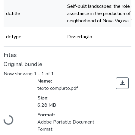
Self-built landscapes: the role o
dc.title
assistance in the production of s
neighborhood of Nova Viçosa, V
dc.type
Dissertação
Files
Original bundle
Now showing
1 - 1 of 1
Name:
texto completo.pdf
Size:
6.28 MB
Format:
Loading...
Adobe Portable Document
Format