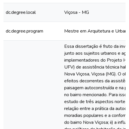
dc.degree.local
Viçosa - MG
dc.degree.program
Mestre em Arquitetura e Urban
Essa dissertação é fruto da inve
junto aos sujeitos urbanos e ag
implementadores do Projeto 
UFV) de assistência técnica habit
Nova Viçosa, Viçosa (MG). O obje
efeitos decorrentes da assistênc
paisagem autoconstruída e na p
no bairro mencionado. Para isso,
estudo de três aspectos norteador
relação entre a prática da autoc
moradias populares e a conform
do bairro Nova Viçosa; ii) a influê