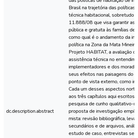
das políticas de habitação de int
Brasil na trajetória das políticas
técnica habitacional, sobretudo 
11.888/08 que visa garantir assi
pública e gratuita às famílias de
como qual é o andamento da im
política na Zona da Mata Mineira; 
Projeto HABITAT, a avaliação d
assistência técnica no entendim
implementadores e dos morador
seus efeitos nas paisagens do ba
ponto de vista externo, como int
Cada um desses aspectos norte
aos três capítulos aqui escritos
pesquisa de cunho qualitativo-re
dc.description.abstract
proposta de investigação empír
mista: revisão bibliográfica, le
secundários e de arquivos, análi
estudo de caso, entrevistas sem