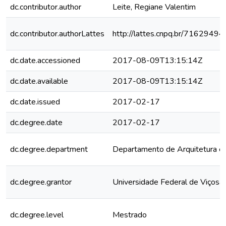
dc.contributor.author
Leite, Regiane Valentim
dc.contributor.authorLattes
http://lattes.cnpq.br/716294
dc.date.accessioned
2017-08-09T13:15:14Z
dc.date.available
2017-08-09T13:15:14Z
dc.date.issued
2017-02-17
dc.degree.date
2017-02-17
dc.degree.department
Departamento de Arquitetura e
dc.degree.grantor
Universidade Federal de Viçosa
dc.degree.level
Mestrado