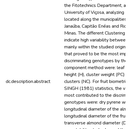
the Fitotechnics Department, at
University of Viçosa, analyzing 
located along the municipalities o
Janaúba, Capitão Enéas and Rio
Minas. The different Clustering
indicate high variability betwee
mainly within the studied origins
that proved to be the most impo
discriminating genotypes by the 
component method were: leaf wid
height (H), cluster weight (PC) 
dc.description.abstract
clusters (NC). For fruit biometric
SINGH (1981) statistics, the var
most contributed to the discrimi
genotypes were: dry pyrene wei
longitudinal diameter of the alm
longitudinal diameter of the frui
transverse almond diameter (DT