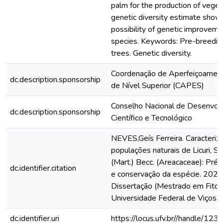
palm for the production of veget
genetic diversity estimate show
possibility of genetic improveme
species. Keywords: Pre-breedin
trees. Genetic diversity.
Coordenação de Aperfeiçoamen
dc.description.sponsorship
de Nível Superior (CAPES)
Conselho Nacional de Desenvol
dc.description.sponsorship
Científico e Tecnológico
NEVES,Geís Ferreira. Caracteriz
populações naturais de Licuri, S
(Mart.) Becc. (Areacaceae): Pr
dc.identifier.citation
e conservação da espécie. 2021.
Dissertação (Mestrado em Fitote
Universidade Federal de Viçosa,
dc.identifier.uri
https://locus.ufv.br//handle/