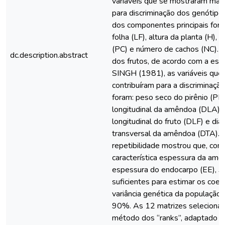
variáveis que se mostraram mai
para discriminação dos genótip
dos componentes principais fora
folha (LF), altura da planta (H),
(PC) e número de cachos (NC). P
dc.description.abstract
dos frutos, de acordo com a esta
SINGH (1981), as variáveis que
contribuíram para a discriminaçã
foram: peso seco do pirênio (PP
longitudinal da amêndoa (DLA),
longitudinal do fruto (DLF) e di
transversal da amêndoa (DTA).O
repetibilidade mostrou que, co
característica espessura da amê
espessura do endocarpo (EE), 3 
suficientes para estimar os coef
variância genética da população
90%. As 12 matrizes seleciona
método dos “ranks”, adaptad