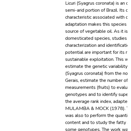
Licuri (Syagrus coronata) is an o
semi-arid portion of Brazil. Its o
characteristic associated with cli
adaptation makes this species a
source of vegetable oil. As it is 
domesticated species, studies ai
characterization and identificatio
potential are important for its ra
sustainable exploitation. This w
estimate the genetic variability of
(Syagrus coronata) from the nor
Gerais, estimate the number of 
measurements (fruits) to evalua
genotypes and to identify superi
the average rank index, adapted
MULAMBA & MOCK (1978). The
was also to perform the quantific
content and to study the fatty ac
some genotypes. The work was