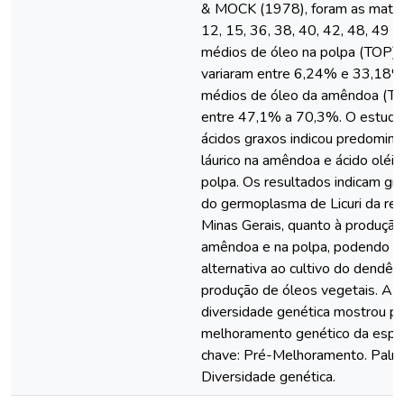
& MOCK (1978), foram as matrize
12, 15, 36, 38, 40, 42, 48, 49 e
médios de óleo na polpa (TOP)
variaram entre 6,24% e 33,18%
médios de óleo da amêndoa (TO
entre 47,1% a 70,3%. O estudo 
ácidos graxos indicou predominâ
láurico na amêndoa e ácido oléic
polpa. Os resultados indicam gr
do germoplasma de Licuri da reg
Minas Gerais, quanto à produção
amêndoa e na polpa, podendo s
alternativa ao cultivo do dendê 
produção de óleos vegetais. A e
diversidade genética mostrou po
melhoramento genético da espéc
chave: Pré-Melhoramento. Palme
Diversidade genética.