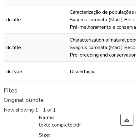
Caracterização de populações nat
dc.title
Syagrus coronata (Mart.) Becc. 
Pré-melhoramento e conservaçã
Characterization of natural popula
dc.title
Syagrus coronata (Mart.) Becc. 
Pre-breeding and conservation o
dc.type
Dissertação
Files
Original bundle
Now showing
1 - 1 of 1
Name:
texto completo.pdf
Size: