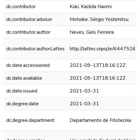
dc.contributor
Kuki, Kacilda Naomi
dc.contributor.advisor
Motoike, Sérgio Yoshimitsu
dc.contributor.author
Neves, Geís Ferreira
dc.contributor.authorLattes
http://lattes.cnpq.br/644751
dc.date.accessioned
2021-09-13T18:16:12Z
dc.date.available
2021-09-13T18:16:12Z
dc.date.issued
2021-03-31
dc.degree.date
2021-03-31
dc.degree.department
Departamento de Fitotecnia