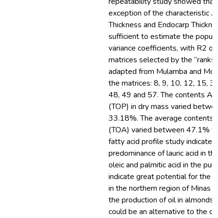
repeatability study showed that,
exception of the characteristic 
Thickness and Endocarp Thickness
sufficient to estimate the popula
variance coefficients, with R2 o
matrices selected by the “ranks
adapted from Mulamba and Moc
the matrices: 8, 9, 10, 12, 15, 3
48, 49 and 57. The contents Ave
(TOP) in dry mass varied betw
33.18%. The average contents o
(TOA) varied between 47.1% t
fatty acid profile study indicated
predominance of lauric acid in t
oleic and palmitic acid in the pul
indicate great potential for the 
in the northern region of Minas G
the production of oil in almonds 
could be an alternative to the cult