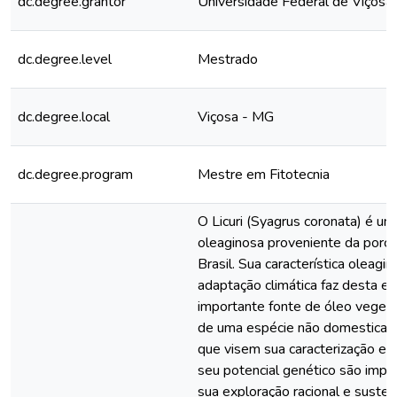
dc.degree.grantor
Universidade Federal de Viçosa
dc.degree.level
Mestrado
dc.degree.local
Viçosa - MG
dc.degree.program
Mestre em Fitotecnia
O Licuri (Syagrus coronata) é um
oleaginosa proveniente da porçã
Brasil. Sua característica oleagi
adaptação climática faz desta e
importante fonte de óleo vegetal
de uma espécie não domesticada
que visem sua caracterização e i
seu potencial genético são impo
sua exploração racional e susten