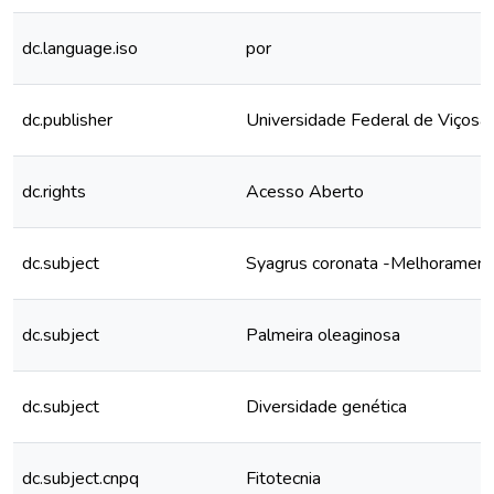
dc.language.iso
por
dc.publisher
Universidade Federal de Viçosa
dc.rights
Acesso Aberto
dc.subject
Syagrus coronata -Melhorament
dc.subject
Palmeira oleaginosa
dc.subject
Diversidade genética
dc.subject.cnpq
Fitotecnia