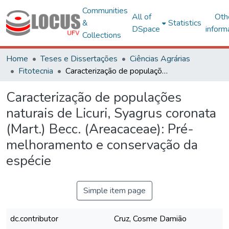
Communities
All of
Oth
&
Statistics
DSpace
inform
Collections
Home
Teses e Dissertações
Ciências Agrárias
Fitotecnia
Caracterização de populações naturais de Licuri, Syagrus coronata (Mart.) Becc. (Areacaceae): Pré-melhoramento e conservação da espécie
Caracterização de populações
naturais de Licuri, Syagrus coronata
(Mart.) Becc. (Areacaceae): Pré-
melhoramento e conservação da
espécie
Simple item page
dc.contributor
Cruz, Cosme Damião