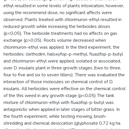
ethyl resulted in some levels of plants intoxication, however,
using the recommend dose, no significant affects were
observed. Plants treated with chlorimuron-ethyl resulted in
reduced growth while increasing the herbicides doses
(p<0,05). The herbicide treatments had no affects on gas
exchange (p>0,05). Roots volume decreased when
chlorimuron-ethyl was applied. In the third experiment, the
herbicides: clethodim, haloxyfop-p-methyl, fluazifop-p-butyl
and chlorimuron-ethyl were applied, isolated or associated,
over D. insularis plant in three growth stages (two to three,
four to five and six to seven tillers). There was evaluated the
interaction of those molecules on chemical control of D.
insularis. All herbicides were effective on the chemical control
of the this weed in any growth stage (p<0,05) The tank
mixture of chlorimuron-ethyl with fluazifop-p-butyl was
antagonistic when applied in later stages of bitter grass. In
the fourth experiment, while testing mowing, brush-
shredding and chemical desiccation (glyphosate 0,72 kg ha