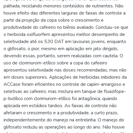
palhada, reciclando menores conteúdos de nutrientes. Não
houve efeito das diferentes larguras de faixas de controle a
partir da projeção da copa sobre o crescimento e
produtividade do cafeeiro no biênio avaliado. Concluiu-se que
o herbicida oxifluorfem apresentou melhor desempenho de
seletividade até os 530 DAT em lavouras jovens, enquanto
o glifosato, o pior, mesmo em aplicação em jato dirigido,
devendo essas, portanto, serem realizadas com cautela. O
uso de clorimurom-etílico sobre a copa do cafeeiro
apresentou seletividade nas doses recomendadas, mas não
em doses superiores. Aplicações de herbicidas inibidores da
ACCase foram eficientes no controle de capim-amargoso e
seletivas ao cafeeiro, mas mistura em tanque de fluazifope-
p-butílico com clorimurom-etílico foi antagônica, quando
aplicada em estádios tardios. As faixas de controle não
afetaram o crescimento e a produtividade, a curto prazo,
independentemente do manejo na entrelinha. O manejo do
glifosato reduziu as operações ao longo do ano. Não houve