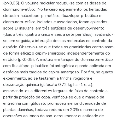
(p>0,05). O volume radicular reduziu-se com as doses de
clorimurom-etílico. No terceiro experimento, os herbicidas
cletodim, haloxifope-p-metílico, fluazifope-p-butílico e
clorimurom-etílico, isolados e associados, foram aplicados
sobre D. insularis, em três estádios de desenvolvimento
(dois a três, quatro a cinco e seis a sete perfilhos), avaliando-
se, em seguida, a interação dessas moléculas no controle da
espécie. Observou-se que todos os graminicidas controlaram
de forma eficaz o capim-amargoso, independentemente do
estádio (p<0,05). A mistura em tanque do clorimurom-etílico
com fluazifope-p-butílico foi antagônica quando aplicada em
estádios mais tardios do capim-amargoso. Por fim, no quarto
experimento, ao se testarem a trincha, roçadora e
dessecação química (glifosato 0,72 kg ha -1 e. a.),
associando-os a diferentes larguras de faixa de controle a
partir da projeção da copa, verificou-se que o manejo da
entrelinha com glifosato promoveu menor diversidade de
plantas daninhas, todavia reduziu em 20% o número de
operações ao longo do ano, gerou menor quantidade de