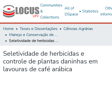
Communities
All of
Oth
&
Statistics
DSpace
inform
Collections
Home
Teses e Dissertações
Ciências Agrárias
Manejo e Conservação de Ecossistemas Naturais e Agrários - CAF
Seletividade de herbicidas e controle de plantas daninhas em lavouras de café arábica
Seletividade de herbicidas e
controle de plantas daninhas em
lavouras de café arábica