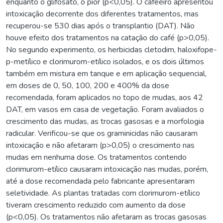
enquanto o glifosato, o pior (p<0,05). O cafeeiro apresentou
intoxicação decorrente dos diferentes tratamentos, mas
recuperou-se 530 dias após o transplantio (DAT). Não
houve efeito dos tratamentos na catação do café (p>0,05).
No segundo experimento, os herbicidas cletodim, haloxifope-
p-metílico e clorimurom-etílico isolados, e os dois últimos
também em mistura em tanque e em aplicação sequencial,
em doses de 0, 50, 100, 200 e 400% da dose
recomendada, foram aplicados no topo de mudas, aos 42
DAT, em vasos em casa de vegetação. Foram avaliados o
crescimento das mudas, as trocas gasosas e a morfologia
radicular. Verificou-se que os graminicidas não causaram
intoxicação e não afetaram (p>0,05) o crescimento nas
mudas em nenhuma dose. Os tratamentos contendo
clorimurom-etílico causaram intoxicação nas mudas, porém,
até a dose recomendada pelo fabricante apresentaram
seletividade. As plantas tratadas com clorimurom-etílico
tiveram crescimento reduzido com aumento da dose
(p<0,05). Os tratamentos não afetaram as trocas gasosas