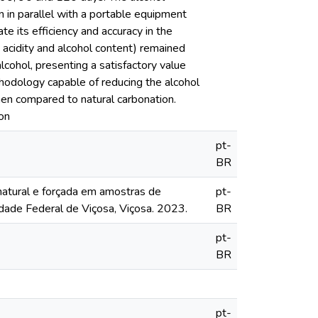
in parallel with a portable equipment
e its efficiency and accuracy in the
e acidity and alcohol content) remained
lcohol, presenting a satisfactory value
odology capable of reducing the alcohol
hen compared to natural carbonation.
on
pt-
BR
natural e forçada em amostras de
pt-
dade Federal de Viçosa, Viçosa. 2023.
BR
pt-
BR
pt-