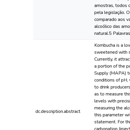
amostras, todos o
pela legislação. 
comparado aos val
alcoólico das am
natural.5 Palavra
Kombucha is a low
sweetened with suc
Currently, it att
a portion of the p
Supply (MAPA) to 
conditions of pH, 
to drink producers
as to measure thi
levels with precis
measuring the alc
dc.description.abstract
this parameter with
statement. For th
carbonation (injec