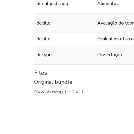
dc.subject.cnpq
Alimentos
dc.title
Avaliação do teo
dc.title
Evaluation of alc
dc.type
Dissertação
Files
Original bundle
Now showing
1 - 1 of 1