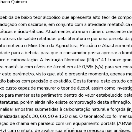
aria Química
bida de baixo teor alcoólico que apresenta alto teor de compos
 adoçado com sacarose, em conjunto com a atividade metabólica 
céticas e ácido-láticas. Atualmente, atrai um número crescente 
otoras de saúde relatados pela literatura e por uma parcela da
ato motivou o Ministério da Agricultura, Pecuária e Abastecimen
idade para a bebida, para que o consumidor possa apreciar a kom
oólico e carbonatação. A Instrução Normativa (IN) n° 41 trouxe gr
ra mantê-la com níveis de álcool em até 0,5% (v/v) para ser con
este parâmetro, visto que, até o presente momento, apenas met
 tão baixos com precisão e exatidão. Desta forma, este estudo ob
ixo custo capaz de mensurar o teor de álcool, assim como invest
ente para manter este parâmetro dentro do valor estabelecido pela 
literaturas, porém ainda não existe comprovação desta afirmação.
alisar amostras submetidas à carbonatação natural e forçada (i
inalizadas após 30, 60, 90 e 120 dias. O teor alcoólico foi men
ação de chama em paralelo com um equipamento portátil (ABValue
v) com o intuito de avaliar sua eficiência e precisão nas análises