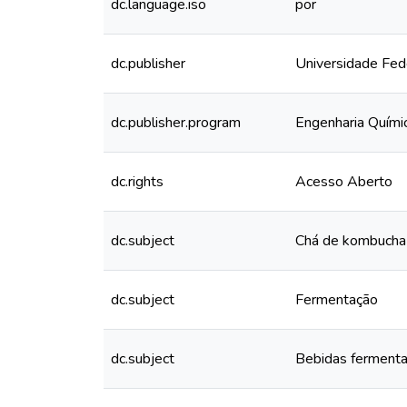
dc.language.iso
por
dc.publisher
Universidade Fed
dc.publisher.program
Engenharia Quími
dc.rights
Acesso Aberto
dc.subject
Chá de kombucha
dc.subject
Fermentação
dc.subject
Bebidas fermenta