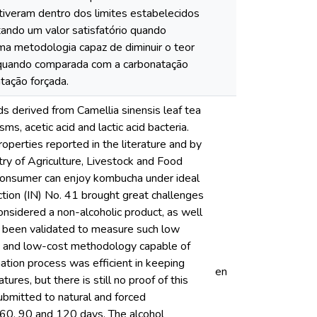
ntiveram dentro dos limites estabelecidos
tando um valor satisfatório quando
ma metodologia capaz de diminuir o teor
o quando comparada com a carbonatação
tação forçada.
s derived from Camellia sinensis leaf tea
s, acetic acid and lactic acid bacteria.
operties reported in the literature and by
try of Agriculture, Livestock and Food
e consumer can enjoy kombucha under ideal
uction (IN) No. 41 brought great challenges
considered a non-alcoholic product, as well
ve been validated to measure such low
able and low-cost methodology capable of
ation process was efficient in keeping
en
tures, but there is still no proof of this
bmitted to natural and forced
0, 60, 90 and 120 days. The alcohol