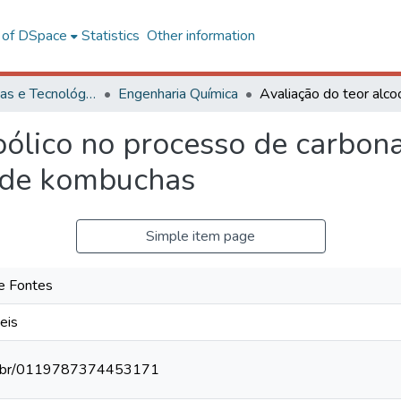
l of DSpace
Statistics
Other information
Ciências Exatas e Tecnológicas
Engenharia Química
oólico no processo de carbona
 de kombuchas
Simple item page
re Fontes
Reis
npq.br/0119787374453171