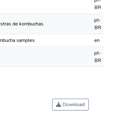
pt-
BR
pt-
mostras de kombuchas
BR
 kombucha samples
en
pt-
BR
Download