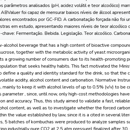
s parâmetros analisados (pH, acidez volátil e teor alcoólico) ma
O ABValuer foi capaz de mensurar baixos níveis de álcool apresen
ores encontrados por GC-FID. A carbonatação forçada não foi u
ostras em estudo, apresentando maiores níveis de teor alcoólic
s-chave: Fermentação. Bebida. Legislação. Teor alcoólico. Carbona
-alcohol beverage that has a high content of bioactive compound
rose, together with the metabolic activity of yeast microorganism
racts a growing number of consumers due to its health-promoting pr
opulation that seeks healthy habits. This fact motivated the Minis
define a quality and identity standard for the drink, so that th
volatile acidity, alcohol content and carbonation. Normative Instr
, mainly to keep it with alcohol levels of up to 0.5% (v/v) to be 
s parameter , since, until now, only high-cost methodologies ha
ion and accuracy. Thus, this study aimed to validate a fast, reli
ohol content, as well as to investigate whether the forced carbon
in the value established by law, since it is a cited in several litera
is, 5 batches of kombuchas were produced to analyze samples su
ting industrially pure CO2 at 2.5 atm pressure) finalized after 3