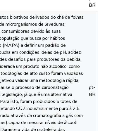
BR
tos bioativos derivados do chá de folhas
de microrganismos de leveduras,
de consumidores devido às suas
 população que busca por hábitos
to (MAPA) a definir um padrão de
bucha em condições ideias de pH, acidez
andes desafios para produtores da bebida,
siderada um produto não alcoólico, como
odologias de alto custo foram validadas
jetivou validar uma metodologia rápida,
igar se o processo de carbonatação
pt-
legislação, já que é uma alternativa
BR
 Para isto, foram produzidos 5 lotes de
njetando CO2 industrialmente puro à 2,5
surado através da cromatografia a gás com
r) capaz de mesurar níveis de álcool
. Durante a vida de prateleira das