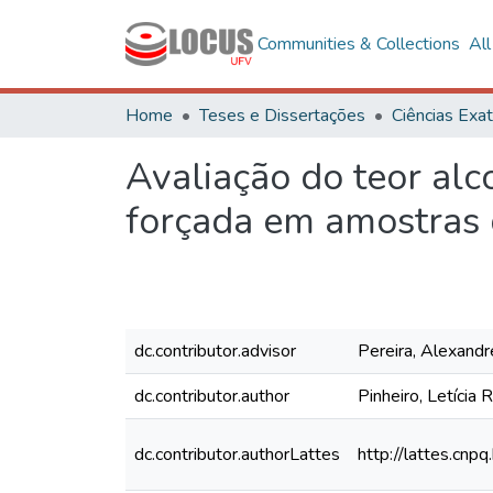
Communities & Collections
Al
Home
Teses e Dissertações
Avaliação do teor alc
forçada em amostras
dc.contributor.advisor
Pereira, Alexand
dc.contributor.author
Pinheiro, Letícia 
dc.contributor.authorLattes
http://lattes.c