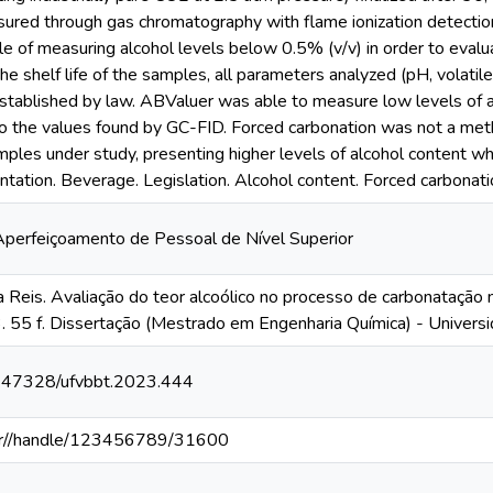
red through gas chromatography with flame ionization detection 
e of measuring alcohol levels below 0.5% (v/v) in order to evaluat
he shelf life of the samples, all parameters analyzed (pH, volatil
 established by law. ABValuer was able to measure low levels of a
 the values found by GC-FID. Forced carbonation was not a meth
mples under study, presenting higher levels of alcohol content w
ation. Beverage. Legislation. Alcohol content. Forced carbonati
perfeiçoamento de Pessoal de Nível Superior
 Reis. Avaliação do teor alcoólico no processo de carbonatação 
 55 f. Dissertação (Mestrado em Engenharia Química) - Universi
10.47328/ufvbbt.2023.444
v.br//handle/123456789/31600