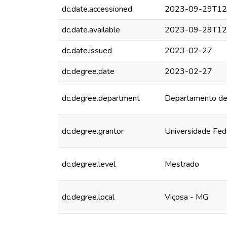
dc.date.accessioned
2023-09-29T12
dc.date.available
2023-09-29T12
dc.date.issued
2023-02-27
dc.degree.date
2023-02-27
dc.degree.department
Departamento de
dc.degree.grantor
Universidade Fed
dc.degree.level
Mestrado
dc.degree.local
Viçosa - MG