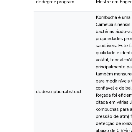
dc.degree.program
Mestre em Engenh
Kombucha é uma be
Camellia sinensis
bactérias ácido-a
propriedades prom
saudáveis. Este f
qualidade e ident
volátil, teor alc
principalmente pa
também mensurar 
para medir níveis
confiável e de ba
dc.description.abstract
forçada foi efici
citada em várias 
kombuchas para an
pressão de atm) f
detecção de ioniz
abaixo de 0,5% (v/