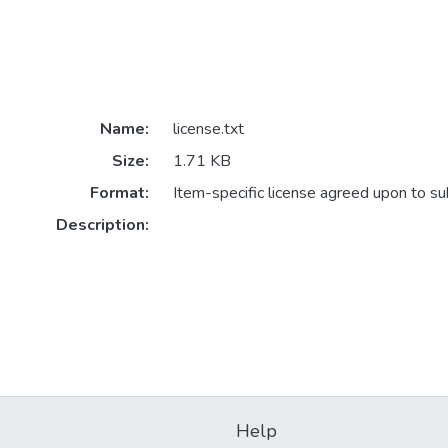
Name:
license.txt
Size:
1.71 KB
Format:
Item-specific license agreed upon to s
Description:
Help