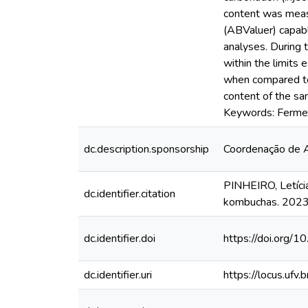
content was measu
(ABValuer) capabl
analyses. During t
within the limits
when compared to
content of the sa
Keywords: Ferment
dc.description.sponsorship
Coordenação de A
PINHEIRO, Letícia
dc.identifier.citation
kombuchas. 2023.
dc.identifier.doi
https://doi.org/
dc.identifier.uri
https://locus.uf