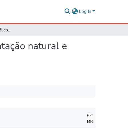
Log In
Avaliação do teor alcoólico no processo de carbonatação natural e forçada em amostras de kombuchas
tação natural e
pt-
BR