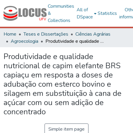
Communities
All of
Oth
&
Statistics
DSpace
inform
Collections
Home
Teses e Dissertações
Ciências Agrárias
Agroecologia
Produtividade e qualidade nutricional de capim elefante BRS capiaçu em resposta a doses de adubação com esterco bovino e silagem em substituição à cana de açúcar com ou sem adição de concentrado
Produtividade e qualidade
nutricional de capim elefante BRS
capiaçu em resposta a doses de
adubação com esterco bovino e
silagem em substituição à cana de
açúcar com ou sem adição de
concentrado
Simple item page