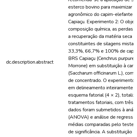
esterco bovino para maximizar 
agronômico do capim-elefante c
Capiaçu. Experimento 2: O objetiv
composição química, as perdas d
a recuperação da matéria seca e
constituintes de silagens mista
33,3%, 66,7% e 100% de capim-
BRS Capiaçu (Cenchrus purpureu
dc.description.abstract
Morrone) em substituição à can
(Saccharum officinarum L.), com
de concentrado. O experimento f
em delineamento inteiramente c
esquema fatorial (4 × 2), totaliz
tratamentos fatoriais, com três 
dados foram submetidos à anális
(ANOVA) e análise de regressão
médias comparadas pelo teste 
de significância. A substituição 