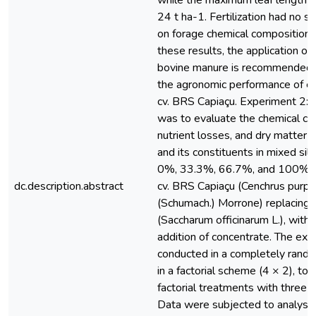
while the maximum leaf length 
24 t ha-1. Fertilization had no si
on forage chemical composition.
these results, the application of
bovine manure is recommended 
the agronomic performance of e
cv. BRS Capiaçu. Experiment 2: 
was to evaluate the chemical co
nutrient losses, and dry matter 
and its constituents in mixed sil
0%, 33.3%, 66.7%, and 100% e
dc.description.abstract
cv. BRS Capiaçu (Cenchrus purpu
(Schumach.) Morrone) replacing 
(Saccharum officinarum L.), with 
addition of concentrate. The ex
conducted in a completely rando
in a factorial scheme (4 × 2), tot
factorial treatments with three r
Data were subjected to analysis