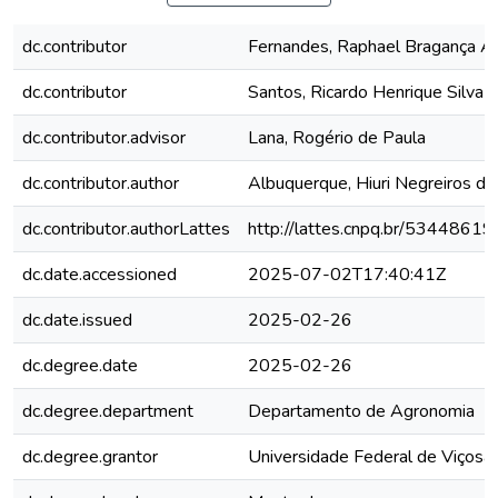
dc.contributor
Fernandes, Raphael Bragança A
dc.contributor
Santos, Ricardo Henrique Silva
dc.contributor.advisor
Lana, Rogério de Paula
dc.contributor.author
Albuquerque, Hiuri Negreiros de
dc.contributor.authorLattes
http://lattes.cnpq.br/534486
dc.date.accessioned
2025-07-02T17:40:41Z
dc.date.issued
2025-02-26
dc.degree.date
2025-02-26
dc.degree.department
Departamento de Agronomia
dc.degree.grantor
Universidade Federal de Viçosa