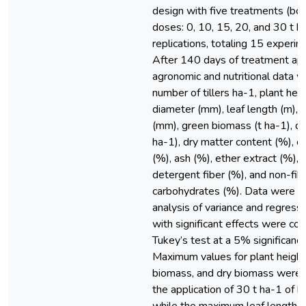
design with five treatments (bo
doses: 0, 10, 15, 20, and 30 t h
replications, totaling 15 experim
After 140 days of treatment appl
agronomic and nutritional data w
number of tillers ha-1, plant hei
diameter (mm), leaf length (m), l
(mm), green biomass (t ha-1), dr
ha-1), dry matter content (%), c
(%), ash (%), ether extract (%), 
detergent fiber (%), and non-fib
carbohydrates (%). Data were s
analysis of variance and regress
with significant effects were co
Tukey’s test at a 5% significance
Maximum values for plant height
biomass, and dry biomass were 
the application of 30 t ha-1 of 