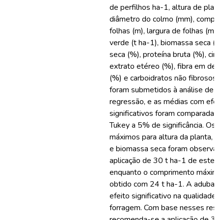
de perfilhos ha-1, altura de plan
diâmetro do colmo (mm), compr
folhas (m), largura de folhas (m
verde (t ha-1), biomassa seca (t
seca (%), proteína bruta (%), cin
extrato etéreo (%), fibra em de
(%) e carboidratos não fibrosos
foram submetidos à análise de va
regressão, e as médias com efei
significativos foram comparadas
Tukey a 5% de significância. Os 
máximos para altura da planta, 
e biomassa seca foram observa
aplicação de 30 t ha-1 de esterc
enquanto o comprimento máximo 
obtido com 24 t ha-1. A adubaç
efeito significativo na qualidade 
forragem. Com base nesses resu
recomenda-se a aplicação de 30