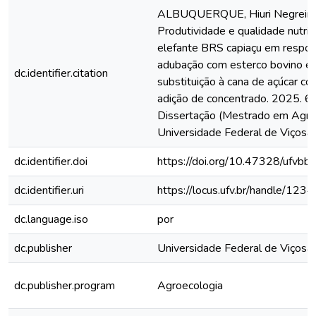
ALBUQUERQUE, Hiuri Negreiro
Produtividade e qualidade nutric
elefante BRS capiaçu em respos
adubação com esterco bovino e
dc.identifier.citation
substituição à cana de açúcar c
adição de concentrado. 2025. 67
Dissertação (Mestrado em Agroe
Universidade Federal de Viçosa,
dc.identifier.doi
https://doi.org/10.47328/ufvbb
dc.identifier.uri
https://locus.ufv.br/handle/1
dc.language.iso
por
dc.publisher
Universidade Federal de Viçosa
dc.publisher.program
Agroecologia