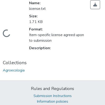
Name:
license.txt
Size:
1.71 KB
ding...
Format:
Item-specific license agreed upon
to submission
Description:
Collections
Agroecologia
Rules and Regulations
Submission Instructions
Information policies