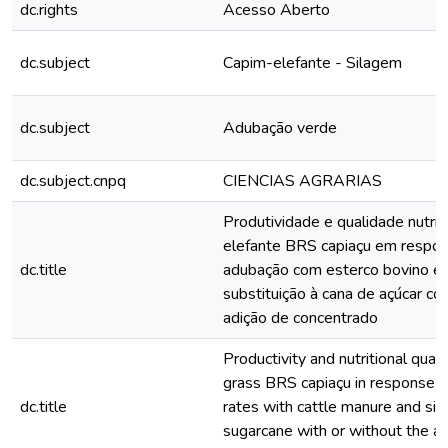
dc.rights
Acesso Aberto
dc.subject
Capim-elefante - Silagem
dc.subject
Adubação verde
dc.subject.cnpq
CIENCIAS AGRARIAS
Produtividade e qualidade nutric
elefante BRS capiaçu em respos
dc.title
adubação com esterco bovino e
substituição à cana de açúcar c
adição de concentrado
Productivity and nutritional quali
grass BRS capiaçu in response to 
dc.title
rates with cattle manure and sil
sugarcane with or without the ad