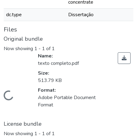
concentrate
dc.type
Dissertação
Files
Original bundle
Now showing
1 - 1 of 1
Name:
texto completo.pdf
Size:
513.79 KB
ding...
Format:
Adobe Portable Document
Format
License bundle
Now showing
1 - 1 of 1