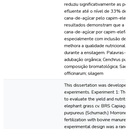
reduziu significativamente as pe
efluente até o nível de 33% de 
cana-de-açúcar pelo capim-elef
resultados demonstram que a su
cana-de-açúcar por capim-elefan
especialmente com inclusão de 
melhora a qualidade nutricional 
durante a ensilagem. Palavras-ch
adubação orgânica; Cenchrus pur
composição bromatológica; Sac
officinarum; silagem
This dissertation was develope
experiments. Experiment 1: The
to evaluate the yield and nutritio
elephant grass cv. BRS Capiaçu 
purpureus (Schumach.) Morrone) 
fertilization with bovine manure.
experimental design was a rand