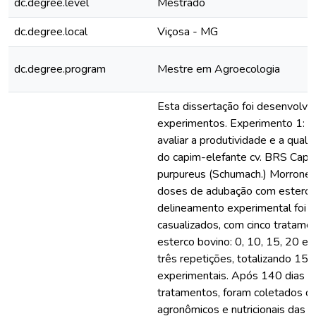
dc.degree.level
Mestrado
dc.degree.local
Viçosa - MG
dc.degree.program
Mestre em Agroecologia
Esta dissertação foi desenvolvi
experimentos. Experimento 1: O 
avaliar a produtividade e a qualid
do capim-elefante cv. BRS Capia
purpureus (Schumach.) Morrone)
doses de adubação com esterco
delineamento experimental foi 
casualizados, com cinco tratame
esterco bovino: 0, 10, 15, 20 e 
três repetições, totalizando 15 
experimentais. Após 140 dias d
tratamentos, foram coletados d
agronômicos e nutricionais das 