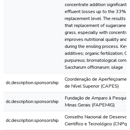
concentrate addition significantl
effluent losses up to the 33% 
replacement level. The results 
that replacement of sugarcane w
grass, especially with concentrat
improves nutritional quality and
during the ensiling process. Key
additives; organic fertilization; C
purpureus; bromatological compo
Saccharum officinarum; silage
Coordenação de Aperfeiçoamen
dc.description.sponsorship
de Nível Superior (CAPES)
Fundação de Amparo à Pesquis
dc.description.sponsorship
Minas Gerais (FAPEMIG)
Conselho Nacional de Desenvol
dc.description.sponsorship
Científico e Tecnológico (CNPq)