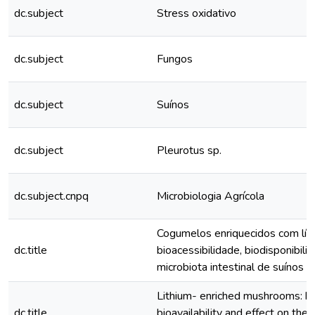
dc.subject
Stress oxidativo
dc.subject
Fungos
dc.subject
Suínos
dc.subject
Pleurotus sp.
dc.subject.cnpq
Microbiologia Agrícola
Cogumelos enriquecidos com líti
dc.title
bioacessibilidade, biodisponibili
microbiota intestinal de suínos
Lithium- enriched mushrooms: bio
dc.title
bioavailability and effect on the i