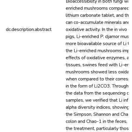
Bioaccessibility in both fungi was
enriched mushrooms compared t
lithium carbonate tablet, and t
can co-accumulate minerals and 
dc.description.abstract
oxidative activity. In the in vivo 
pigs, Li-enriched P. djamor mus
more bioavailable source of Li t
the Li-enriched mushrooms impr
effects of oxidative enzymes, a
tissues, swines feed with Li-enr
mushrooms showed less oxidat
when compared to their corres
in the form of Li2CO3. Through t
the data from the sequencing of 
samples, we verified that Li infl
alpha diversity indices, showing 
the Simpson, Shannon and Chao-1
colon and Chao-1 in the feces, 
the treatment, particularly thos