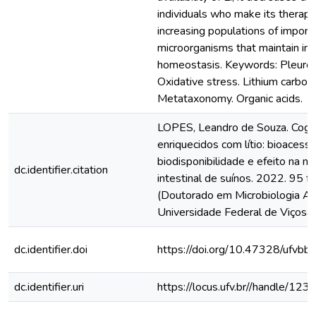
individuals who make its therape
increasing populations of import
microorganisms that maintain int
homeostasis. Keywords: Pleurot
Oxidative stress. Lithium carbon
Metataxonomy. Organic acids.
LOPES, Leandro de Souza. Cog
enriquecidos com lítio: bioacessib
biodisponibilidade e efeito na mi
dc.identifier.citation
intestinal de suínos. 2022. 95 f.
(Doutorado em Microbiologia Agr
Universidade Federal de Viçosa,
dc.identifier.doi
https://doi.org/10.47328/ufvbb
dc.identifier.uri
https://locus.ufv.br//handle/