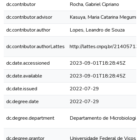
dc.contributor
Rocha, Gabriel Cipriano
dc.contributor.advisor
Kasuya, Maria Catarina Megumi
dc.contributor.author
Lopes, Leandro de Souza
dc.contributor.authorLattes
http://lattes.cnpq.br/214057
dc.date.accessioned
2023-09-01T18:28:45Z
dc.date.available
2023-09-01T18:28:45Z
dc.date.issued
2022-07-29
dc.degree.date
2022-07-29
dc.degree.department
Departamento de Microbiologia
dc.degree.grantor
Universidade Federal de Viçosa