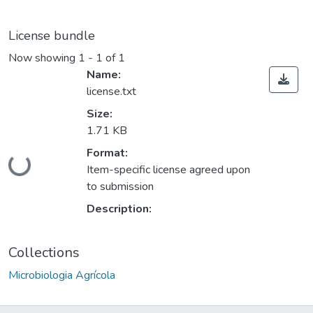
License bundle
Now showing
1 - 1 of 1
Name:
license.txt
Size:
1.71 KB
Format:
ding...
Item-specific license agreed upon
to submission
Description:
Collections
Microbiologia Agrícola