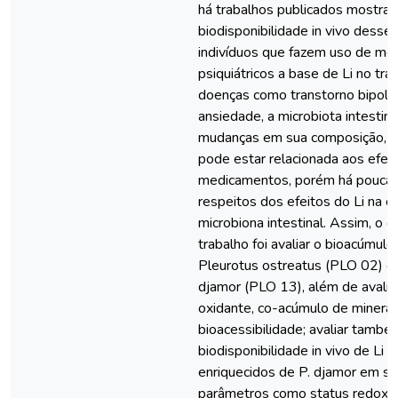
há trabalhos publicados mostran
biodisponibilidade in vivo desse
indivíduos que fazem uso de m
psiquiátricos a base de Li no tr
doenças como transtorno bipola
ansiedade, a microbiota intestina
mudanças em sua composição, c
pode estar relacionada aos efei
medicamentos, porém há poucas
respeitos dos efeitos do Li na 
microbiona intestinal. Assim, o 
trabalho foi avaliar o bioacúmulo
Pleurotus ostreatus (PLO 02) e
djamor (PLO 13), além de avaliar
oxidante, co-acúmulo de minerai
bioacessibilidade; avaliar també
biodisponibilidade in vivo de Li
enriquecidos de P. djamor em su
parâmetros como status redox, 