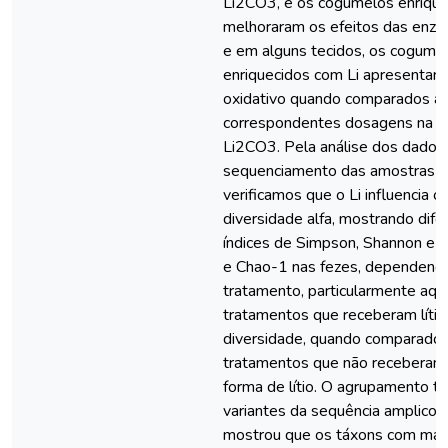
Li2CO3, e os cogumelos enrique
melhoraram os efeitos das enzim
e em alguns tecidos, os cogume
enriquecidos com Li apresentar
oxidativo quando comparados à
correspondentes dosagens na f
Li2CO3. Pela análise dos dados
sequenciamento das amostras in
verificamos que o Li influencia o
diversidade alfa, mostrando dife
índices de Simpson, Shannon e 
e Chao-1 nas fezes, dependend
tratamento, particularmente aqu
tratamentos que receberam líti
diversidade, quando comparado
tratamentos que não recebera
forma de lítio. O agrupamento t
variantes da sequência amplico
mostrou que os táxons com maio