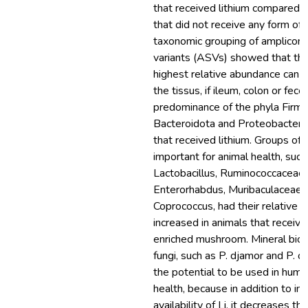
that received lithium compared 
that did not receive any form of 
taxonomic grouping of amplicon
variants (ASVs) showed that the
highest relative abundance can
the tissus, if ileum, colon or fece
predominance of the phyla Firmi
Bacteroidota and Proteobacteria
that received lithium. Groups of
important for animal health, such
Lactobacillus, Ruminococcaceae,
Enterorhabdus, Muribaculaceae 
Coprococcus, had their relative 
increased in animals that received
enriched mushroom. Mineral bio
fungi, such as P. djamor and P. o
the potential to be used in huma
health, because in addition to in
availability of Li, it decreases the