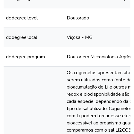
dc.degree.level
Doutorado
dc.degree.local
Viçosa - MG
dc.degree.program
Doutor em Microbiologia Agrícol
Os cogumelos apresentam alto p
serem utilizados como fonte de lí
bioacumulação de Li e outros min
redox e biodisponibilidade são e
cada espécie, dependendo da d
tipo de sal utilizado. Cogumelos
com Li podem tornar esse elem
bioacessível ao organismo quan
comparamos com o sal Li2CO3, 