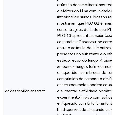
acúmulo desse mineral nos teci
e efeitos do Li na comunidade m
intestinal de suínos. Nossos res
mostraram que PLO 02 é mais se
concentrações de Li do que PLO
PLO 13 apresentou maior taxa 
cogumelos. Observou-se correla
entre o acúmulo de Li e outros m
presentes no substrato e o efeit
estado redox do fungo. A bioace
ambos os fungos foi maior nos 
enriquecidos com Li quando co
comprimido de carbonato de lítio
esses cogumelos podem co-acum
dc.description.abstract
e aumentar a atividade oxidativa
experimento in vivo com suínos, 
enriquecido com Li foi uma fonte
biodisponível de Li quando com