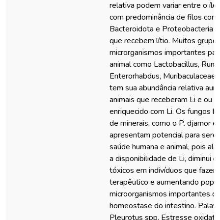
relativa podem variar entre o íleo
com predominância de filos como
Bacteroidota e Proteobacteria 
que recebem lítio. Muitos grupo
microrganismos importantes par
animal como Lactobacillus, Rum
Enterorhabdus, Muribaculaceae 
tem sua abundância relativa au
animais que receberam Li e ou 
enriquecido com Li. Os fungos 
de minerais, como o P. djamor e 
apresentam potencial para serem
saúde humana e animal, pois al
a disponibilidade de Li, diminui o
tóxicos em indivíduos que fazem
terapêutico e aumentando popu
microorganismos importantes q
homeostase do intestino. Palavr
Pleurotus spp. Estresse oxidati