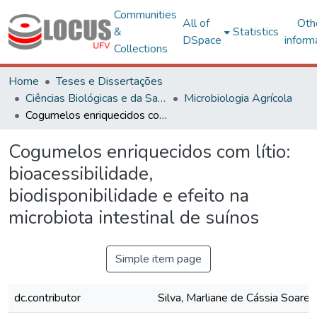
Communities
All of
Oth
&
Statistics
DSpace
inform
Collections
Home
Teses e Dissertações
Ciências Biológicas e da Saúde
Microbiologia Agrícola
Cogumelos enriquecidos com lítio: bioacessibilidade, biodisponibilidade e efeito na microbiota intestinal de suínos
Cogumelos enriquecidos com lítio:
bioacessibilidade,
biodisponibilidade e efeito na
microbiota intestinal de suínos
Simple item page
dc.contributor
Silva, Marliane de Cássia Soares