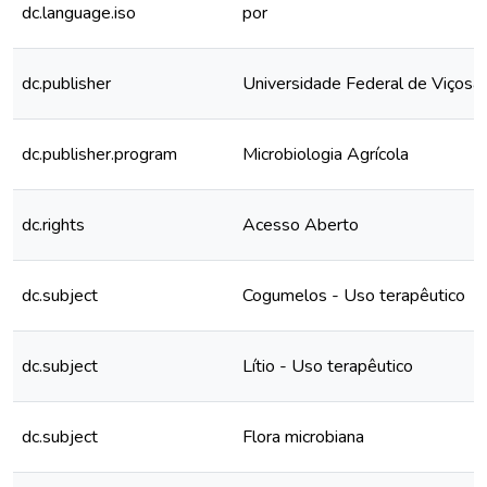
dc.language.iso
por
dc.publisher
Universidade Federal de Viçosa
dc.publisher.program
Microbiologia Agrícola
dc.rights
Acesso Aberto
dc.subject
Cogumelos - Uso terapêutico
dc.subject
Lítio - Uso terapêutico
dc.subject
Flora microbiana