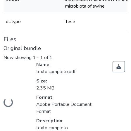
microbiota of swine
dc.type
Tese
Files
Original bundle
Now showing
1 - 1 of 1
Name:
texto completo.pdf
Size:
2.35 MB
Format:
ding...
Adobe Portable Document
Format
Description:
texto completo