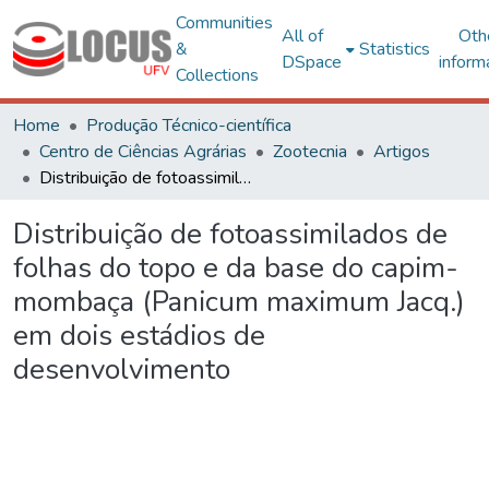
Communities
All of
Oth
&
Statistics
DSpace
inform
Collections
Home
Produção Técnico-científica
Centro de Ciências Agrárias
Zootecnia
Artigos
Distribuição de fotoassimilados de folhas do topo e da base do capim-mombaça (Panicum maximum Jacq.) em dois estádios de desenvolvimento
Distribuição de fotoassimilados de
folhas do topo e da base do capim-
mombaça (Panicum maximum Jacq.)
em dois estádios de
desenvolvimento