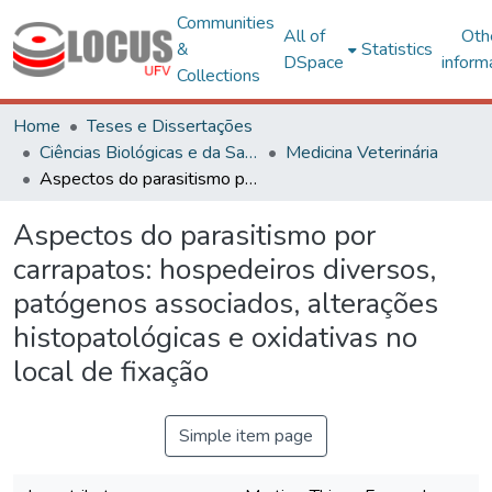
Communities
All of
Oth
&
Statistics
DSpace
inform
Collections
Home
Teses e Dissertações
Ciências Biológicas e da Saúde
Medicina Veterinária
Aspectos do parasitismo por carrapatos: hospedeiros diversos, patógenos associados, alterações histopatológicas e oxidativas no local de fixação
Aspectos do parasitismo por
carrapatos: hospedeiros diversos,
patógenos associados, alterações
histopatológicas e oxidativas no
local de fixação
Simple item page