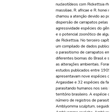
nucleotídeos com Rickettsia rhipi
massiliae, R. africae e R. honei m
chamou a atenção devido ao pot
dispersão de carrapatos pelas 
agressividade espécies do gê
e o potencial zoonótico de algu
de Rickettsia. No terceiro capítul
um compilado de dados publica
o parasitismo de carrapatos em
diferentes biomas do Brasil e s
as alterações ambientais. Foram 
estudos publicados entre 1909
apresentavam nove espécies da 
Argasidae e 32 espécies da famí
parasitando humanos nos seis b
território brasileiro. A espécie 
número de registros de parasiti
Amblyomma sculptum, seguido 