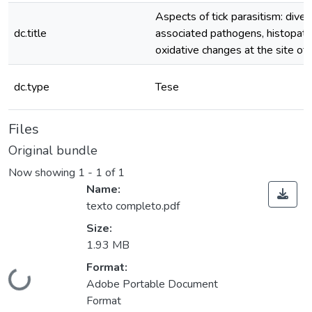
Aspects of tick parasitism: diver
dc.title
associated pathogens, histopath
oxidative changes at the site of
dc.type
Tese
Files
Original bundle
Now showing
1 - 1 of 1
Name:
texto completo.pdf
Size:
1.93 MB
Format:
ding...
Adobe Portable Document
Format