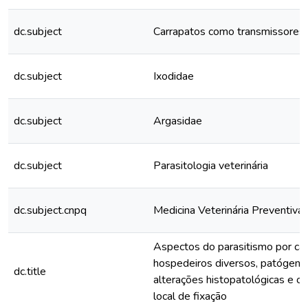
dc.subject
Carrapatos como transmissores
dc.subject
Ixodidae
dc.subject
Argasidae
dc.subject
Parasitologia veterinária
dc.subject.cnpq
Medicina Veterinária Preventiva
Aspectos do parasitismo por car
hospedeiros diversos, patógeno
dc.title
alterações histopatológicas e ox
local de fixação