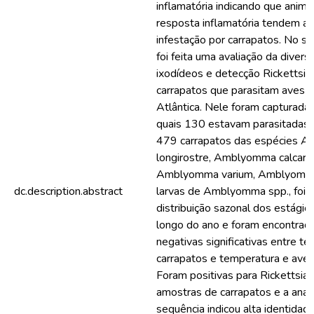
inflamatória indicando que anima
resposta inflamatória tendem a
infestação por carrapatos. No s
foi feita uma avaliação da divers
ixodídeos e detecção Rickettsia
carrapatos que parasitam aves 
Atlântica. Nele foram capturada
quais 130 estavam parasitadas 
479 carrapatos das espécies 
longirostre, Amblyomma calcara
Amblyomma varium, Amblyomma
dc.description.abstract
larvas de Amblyomma spp., foi 
distribuição sazonal dos estágio
longo do ano e foram encontrad
negativas significativas entre t
carrapatos e temperatura e aves
Foram positivas para Rickettsia 
amostras de carrapatos e a anál
sequência indicou alta identidad