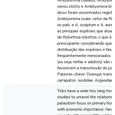
Amblyomma coelebs, Amblyom
sensu stricto e Amblyomma bras
disso foram encontrados registr
Amblyomma ovale, vetor da Rick
no país, e A. sculptum e A. aur
as principais espécies que atua
de Rickettsia rickettsii, o que é
preocupante considerando que 
distribuição das espécies e fase
freqüentemente mencionados no
(ou seja, ninfas e adultos) são o
favorecem a transmissão do pat
Palavras-chave: Doenças transm
carrapatos. Ixodidae. Argasidae. 
Ticks have a wide hos rang; how
studies to unravel the relationshi
parasitism focus on primary hos
with economic importance. Neve