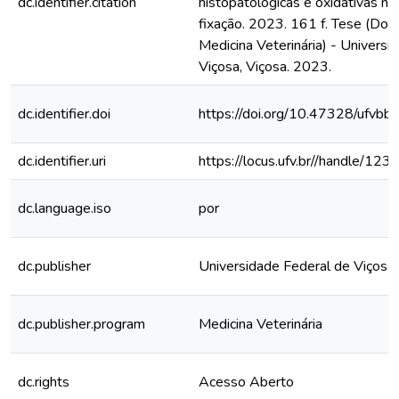
dc.identifier.citation
histopatológicas e oxidativas no
fixação. 2023. 161 f. Tese (Do
Medicina Veterinária) - Universi
Viçosa, Viçosa. 2023.
dc.identifier.doi
https://doi.org/10.47328/ufvbb
dc.identifier.uri
https://locus.ufv.br//handle/
dc.language.iso
por
dc.publisher
Universidade Federal de Viçosa
dc.publisher.program
Medicina Veterinária
dc.rights
Acesso Aberto