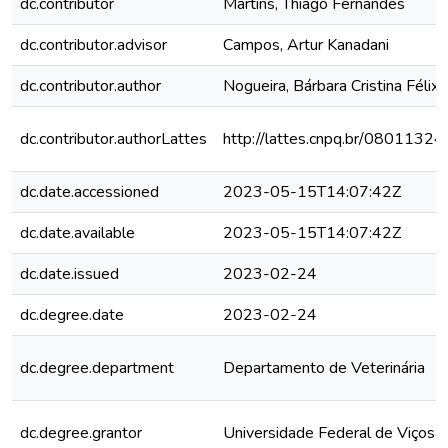
dc.contributor
Martins, Thiago Fernandes
dc.contributor.advisor
Campos, Artur Kanadani
dc.contributor.author
Nogueira, Bárbara Cristina Félix
dc.contributor.authorLattes
http://lattes.cnpq.br/080113
dc.date.accessioned
2023-05-15T14:07:42Z
dc.date.available
2023-05-15T14:07:42Z
dc.date.issued
2023-02-24
dc.degree.date
2023-02-24
dc.degree.department
Departamento de Veterinária
dc.degree.grantor
Universidade Federal de Viçosa