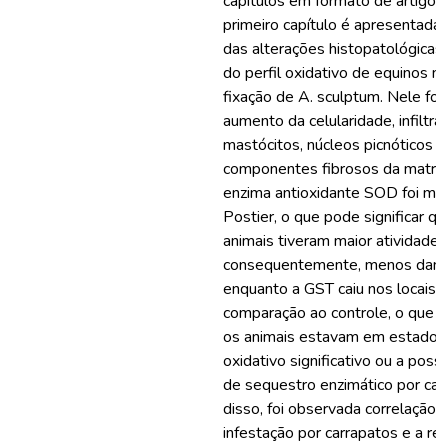
capítulos em formato de artigo ci
primeiro capítulo é apresentada
das alterações histopatológicas
do perfil oxidativo de equinos no
fixação de A. sculptum. Nele fo
aumento da celularidade, infiltra
mastócitos, núcleos picnóticos e
componentes fibrosos da matriz,
enzima antioxidante SOD foi ma
Postier, o que pode significar q
animais tiveram maior atividade 
consequentemente, menos dano 
enquanto a GST caiu nos locais 
comparação ao controle, o que p
os animais estavam em estado 
oxidativo significativo ou a possí
de sequestro enzimático por car
disso, foi observada correlação 
infestação por carrapatos e a re