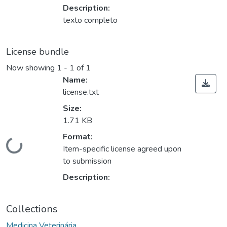
Description:
texto completo
License bundle
Now showing
1 - 1 of 1
Name:
license.txt
Size:
1.71 KB
Format:
ding...
Item-specific license agreed upon
to submission
Description:
Collections
Medicina Veterinária