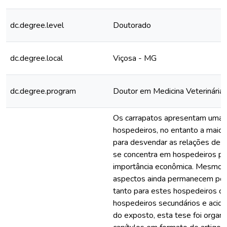
dc.degree.level
Doutorado
dc.degree.local
Viçosa - MG
dc.degree.program
Doutor em Medicina Veterinária
Os carrapatos apresentam uma i
hospedeiros, no entanto a maior
para desvendar as relações des
se concentra em hospedeiros pr
importância econômica. Mesmo a
aspectos ainda permanecem po
tanto para estes hospedeiros c
hospedeiros secundários e acide
do exposto, esta tese foi organ