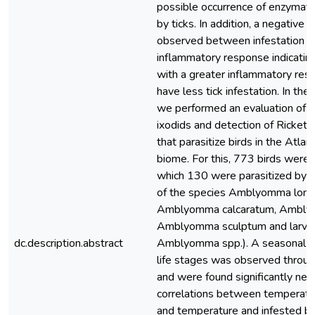
possible occurrence of enzymati
by ticks. In addition, a negative 
observed between infestation by
inflammatory response indicating
with a greater inflammatory res
have less tick infestation. In the
we performed an evaluation of th
ixodids and detection of Rickettsi
that parasitize birds in the Atlan
biome. For this, 773 birds were 
which 130 were parasitized by t
of the species Amblyomma longi
Amblyomma calcaratum, Ambly
Amblyomma sculptum and larva
dc.description.abstract
Amblyomma spp.). A seasonal dis
life stages was observed throug
and were found significantly neg
correlations between temperatur
and temperature and infested bi