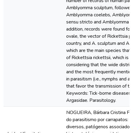
number of records of human par
Amblyomma sculptum, followed
Amblyomma coelebs, Amblyom
sensu stricto and Amblyomma bra
addition, records were found f
ovale, the vector of Rickettsia pa
country, and A. sculptum and A. 
which are the main species that 
of Rickettsia rickettsii, which is 
considering that the wide distrib
and the most frequently mention
in parasitism (i.e., nymphs and a
that favor the transmission of t
Keywords: Tick-borne diseases. 
Argasidae. Parasitology.
NOGUEIRA, Bárbara Cristina Fél
do parasitismo por carrapatos: 
diversos, patógenos associados,