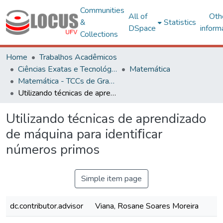
Communities
All of
Oth
&
Statistics
DSpace
inform
Collections
Home
Trabalhos Acadêmicos
Ciências Exatas e Tecnológicas
Matemática
Matemática - TCCs de Graduação
Utilizando técnicas de aprendizado de máquina para identiﬁcar números primos
Utilizando técnicas de aprendizado
de máquina para identiﬁcar
números primos
Simple item page
dc.contributor.advisor
Viana, Rosane Soares Moreira