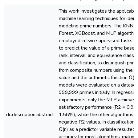
This work investigates the applicabili
machine learning techniques for ident
modeling prime numbers. The KNN,
Forest, XGBoost, and MLP algorith
employed in two supervised tasks: r
to predict the value of a prime based 
rank, interval, and equivalence class 
and classiﬁcation, to distinguish pri
from composite numbers using the n
value and the arithmetic function Ω(n)
models were evaluated on a dataset
999,999 primes initially. In regressio
experiments, only the MLP achieved
satisfactory performance (R2 = 0.9
dc.description.abstract
1.58%), while the other algorithms 
negative R2 values. In classiﬁcation, 
Ω(n) as a predictor variable resulted 
accuracy for most algorithms, making