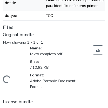
Utilizando técnicas de aprendizado 
dc.title
para identiﬁcar números primos
dc.type
TCC
Files
Original bundle
Now showing
1 - 1 of 1
Name:
texto completo.pdf
Size:
710.62 KB
Format:
ding...
Adobe Portable Document
Format
License bundle