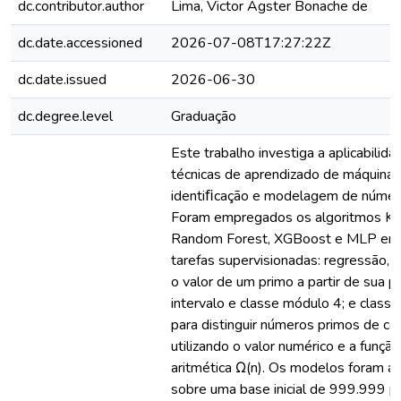
dc.contributor.author
Lima, Victor Agster Bonache de
dc.date.accessioned
2026-07-08T17:27:22Z
dc.date.issued
2026-06-30
dc.degree.level
Graduação
Este trabalho investiga a aplicabilid
técnicas de aprendizado de máquina 
identiﬁcação e modelagem de númer
Foram empregados os algoritmos K
Random Forest, XGBoost e MLP em
tarefas supervisionadas: regressão, 
o valor de um primo a partir de sua p
intervalo e classe módulo 4; e classi
para distinguir números primos de c
utilizando o valor numérico e a função
aritmética Ω(n). Os modelos foram a
sobre uma base inicial de 999.999 p