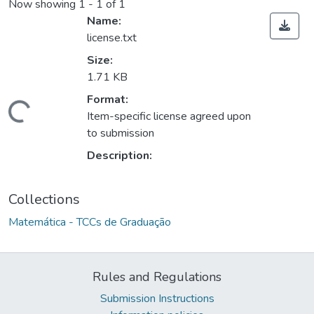
Now showing
1 - 1 of 1
Name:
license.txt
Size:
1.71 KB
Format:
ding...
Item-specific license agreed upon
to submission
Description:
Collections
Matemática - TCCs de Graduação
Rules and Regulations
Submission Instructions