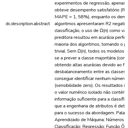
experimentos de regressão, apenas
obteve desempenho satisfatório (R2 
MAPE = 1, 58%), enquanto os dema
dc.description.abstract
algoritmos apresentaram R2 negativ
classiﬁcação, o uso de Ω(n) como var
preditora resultou em acurácia perfei
maioria dos algoritmos, tornando o 
trivial. Sem Ω(n), todos os modelos l
se a prever a classe majoritária (com
obtendo altas acurácias devido ao fo
desbalanceamento entre as classes
conseguir identiﬁcar nenhum número
(sensibilidade zero). Os resultados i
o valor numérico isolado não contém
informação suﬁciente para a classiﬁc
que a engenharia de atributos é det
para o sucesso da abordagem. Palav
Aprendizado de Máquina; Números P
Classiﬁcação; Regressão; Função Ôm