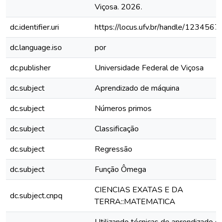
Viçosa. 2026.
dc.identifier.uri
https://locus.ufv.br/handle/12345
dc.language.iso
por
dc.publisher
Universidade Federal de Viçosa
dc.subject
Aprendizado de máquina
dc.subject
Números primos
dc.subject
Classificação
dc.subject
Regressão
dc.subject
Função Ômega
CIENCIAS EXATAS E DA
dc.subject.cnpq
TERRA::MATEMATICA