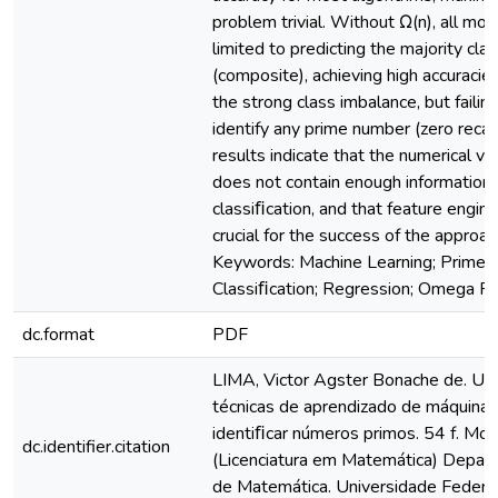
problem trivial. Without Ω(n), all mo
limited to predicting the majority cla
(composite), achieving high accuracie
the strong class imbalance, but failin
identify any prime number (zero recall
results indicate that the numerical va
does not contain enough information 
classiﬁcation, and that feature engine
crucial for the success of the approac
Keywords: Machine Learning; Prime 
Classiﬁcation; Regression; Omega Fu
dc.format
PDF
LIMA, Victor Agster Bonache de. Uti
técnicas de aprendizado de máquina 
identiﬁcar números primos. 54 f. Mon
dc.identifier.citation
(Licenciatura em Matemática) Depar
de Matemática. Universidade Federa