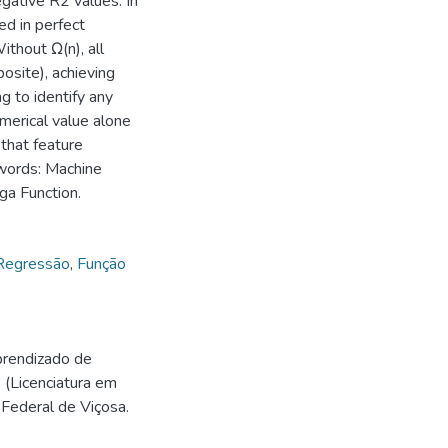
ative R2 values. In
ed in perfect
ithout Ω(n), all
osite), achieving
ng to identify any
umerical value alone
 that feature
ywords: Machine
ga Function.
Regressão
,
Função
prendizado de
 (Licenciatura em
Federal de Viçosa.