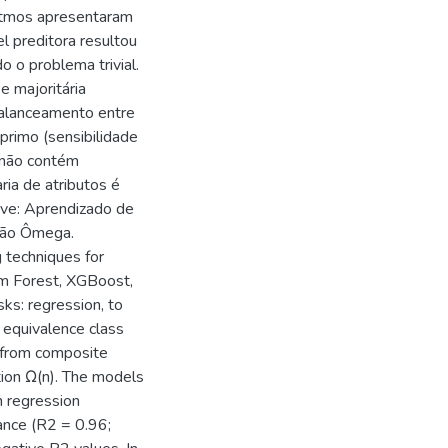
itmos apresentaram
l preditora resultou
o o problema trivial.
e majoritária
balanceamento entre
primo (sensibilidade
o não contém
ria de atributos é
ve: Aprendizado de
ção Ômega.
g techniques for
m Forest, XGBoost,
s: regression, to
d equivalence class
s from composite
tion Ω(n). The models
n regression
ance (R2 = 0.96;