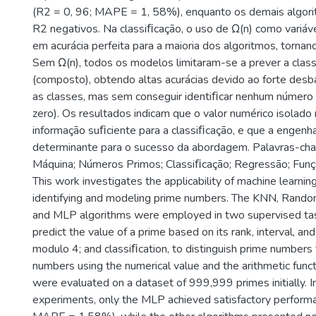
(R2 = 0, 96; MAPE = 1, 58%), enquanto os demais algor
R2 negativos. Na classiﬁcação, o uso de Ω(n) como variáve
em acurácia perfeita para a maioria dos algoritmos, tornand
Sem Ω(n), todos os modelos limitaram-se a prever a class
(composto), obtendo altas acurácias devido ao forte des
as classes, mas sem conseguir identiﬁcar nenhum número 
zero). Os resultados indicam que o valor numérico isolad
informação suﬁciente para a classiﬁcação, e que a engenha
determinante para o sucesso da abordagem. Palavras-cha
Máquina; Números Primos; Classiﬁcação; Regressão; Fun
This work investigates the applicability of machine learnin
identifying and modeling prime numbers. The KNN, Rando
and MLP algorithms were employed in two supervised task
predict the value of a prime based on its rank, interval, an
modulo 4; and classiﬁcation, to distinguish prime number
numbers using the numerical value and the arithmetic func
were evaluated on a dataset of 999,999 primes initially. I
experiments, only the MLP achieved satisfactory perform