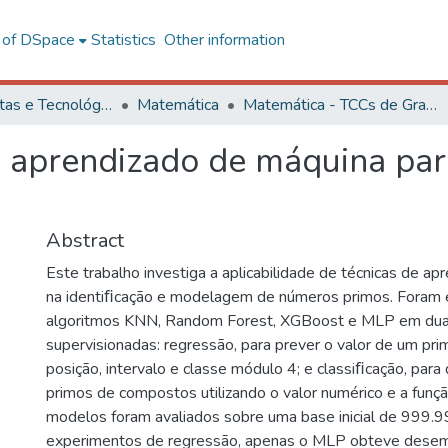
l of DSpace
Statistics
Other information
Ciências Exatas e Tecnológicas
Matemática
Matemática - TCCs de Graduação
de aprendizado de máquina par
Abstract
Este trabalho investiga a aplicabilidade de técnicas de a
na identiﬁcação e modelagem de números primos. Foram
algoritmos KNN, Random Forest, XGBoost e MLP em dua
supervisionadas: regressão, para prever o valor de um prim
posição, intervalo e classe módulo 4; e classiﬁcação, para
primos de compostos utilizando o valor numérico e a funçã
modelos foram avaliados sobre uma base inicial de 999.
experimentos de regressão, apenas o MLP obteve desem