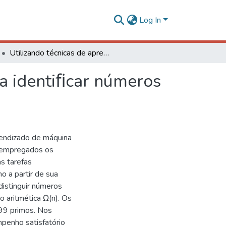
Log In
Utilizando técnicas de aprendizado de máquina para identiﬁcar números primos
a identiﬁcar números
prendizado de máquina
 empregados os
s tarefas
o a partir de sua
 distinguir números
o aritmética Ω(n). Os
999 primos. Nos
penho satisfatório