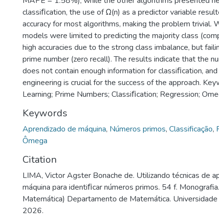
MAPE = 1.58%), while the other algorithms presented neg
classiﬁcation, the use of Ω(n) as a predictor variable result
accuracy for most algorithms, making the problem trivial. W
models were limited to predicting the majority class (comp
high accuracies due to the strong class imbalance, but faili
prime number (zero recall). The results indicate that the n
does not contain enough information for classiﬁcation, and
engineering is crucial for the success of the approach. Ke
Learning; Prime Numbers; Classiﬁcation; Regression; Ome
Keywords
Aprendizado de máquina
,
Números primos
,
Classificação
,
Ômega
Citation
LIMA, Victor Agster Bonache de. Utilizando técnicas de a
máquina para identiﬁcar números primos. 54 f. Monografia.
Matemática) Departamento de Matemática. Universidade 
2026.