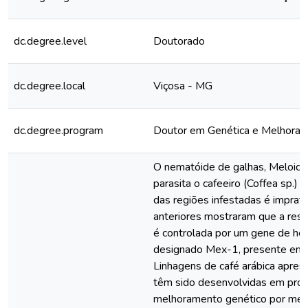
dc.degree.level
Doutorado
dc.degree.local
Viçosa - MG
dc.degree.program
Doutor em Genética e Melhora
O nematóide de galhas, Meloido
parasita o cafeeiro (Coffea sp.) 
das regiões infestadas é imprati
anteriores mostraram que a resis
é controlada por um gene de her
designado Mex-1, presente em C
Linhagens de café arábica apres
têm sido desenvolvidas em pro
melhoramento genético por meio