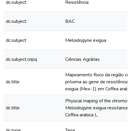
dc.subject
Resistência
dc.subject
BAC
dc.subject
Meloidogyne exigua
dc.subject.cnpq
Ciências Agrárias
Mapeamento físico da região c
dc.title
próxima ao gene de resistência
exigua (Mex-1) em Coffea arabic
Physical maping of the chromoso
dc.title
Meloidogyne exigua resistance 
Coffea arabica L.
dc.type
Tese