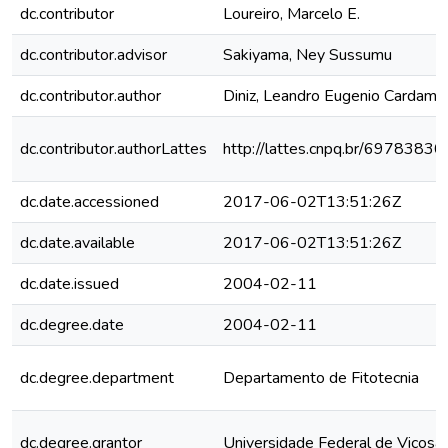
dc.contributor
Loureiro, Marcelo E.
dc.contributor.advisor
Sakiyama, Ney Sussumu
dc.contributor.author
Diniz, Leandro Eugenio Cardamo
dc.contributor.authorLattes
http://lattes.cnpq.br/697838
dc.date.accessioned
2017-06-02T13:51:26Z
dc.date.available
2017-06-02T13:51:26Z
dc.date.issued
2004-02-11
dc.degree.date
2004-02-11
dc.degree.department
Departamento de Fitotecnia
dc.degree.grantor
Universidade Federal de Viçosa