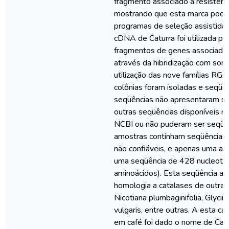
fragmento associado à resistênci
mostrando que esta marca pode 
programas de seleção assistida.
cDNA de Caturra foi utilizada par
fragmentos de genes associados 
através da hibridização com so
utilização das nove famílias RGA
colônias foram isoladas e seqüe
seqüências não apresentaram si
outras seqüências disponíveis n
NCBI ou não puderam ser seqüen
amostras continham seqüências
não confiáveis, e apenas uma a
uma seqüência de 428 nucleotí
aminoácidos). Esta seqüência ap
homologia a catalases de outra
Nicotiana plumbaginifolia, Glyci
vulgaris, entre outras. A esta c
em café foi dado o nome de Cat-