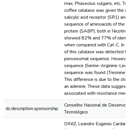
max, Phaseolus vulgaris, etc. To
coffee catalase was given the n
salicylic acid receptor (SR1) and 
sequence of aminoacids of the sal
protein (SABP), both in Nicotin
showed 82% and 77% of identiti
when compared with Cat-C. In th
of this catalase was detected t
peroxisomal sequence. However,
sequence (Serine-Arginine-Leuci
sequence was found (Treonine- A
This difference is due to the cha
an adenine. These data suggest 
associated with resistance mecan
Conselho Nacional de Desenvolv
dc.description.sponsorship
Tecnológico
DINIZ, Leandro Eugenio Carda