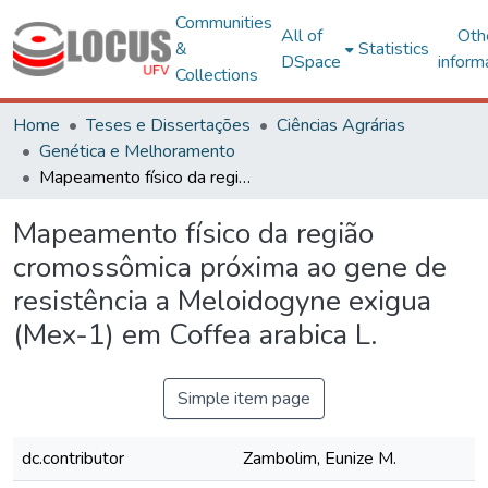
Communities
All of
Oth
&
Statistics
DSpace
inform
Collections
Home
Teses e Dissertações
Ciências Agrárias
Genética e Melhoramento
Mapeamento físico da região cromossômica próxima ao gene de resistência a Meloidogyne exigua (Mex-1) em Coffea arabica L.
Mapeamento físico da região
cromossômica próxima ao gene de
resistência a Meloidogyne exigua
(Mex-1) em Coffea arabica L.
Simple item page
dc.contributor
Zambolim, Eunize M.