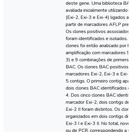
deste gene. Uma biblioteca BAC 
avaliada inicialmente utilizando
(Exi-2, Exi-3 e Exi-4) ligados a
partir de marcadores AFLP prev
Os clones positivos associados
foram identificados e isolados.
clones foi então analisado por hi
amplificação com marcadores SC
3) e 9 combinações de primers 
BAC. Os clones BAC positivos, r
marcadores Exi-2, Exi-3 e Exi-4
5 contigs. O primeiro contig ap
dois clones BAC identificados c
4. Dos cinco clones BAC identif
marcador Exi-2, dois contigs des
Exi-2 II foram distintos. Os clo
organizados em dois contigs di
Exi-3 I e Exi-3 II. No total, nove 
ou de PCR, correspondendo a s