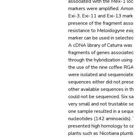
associated with the Mex-1 locu
markers were amplified. Among t
Exi-3, Exi-11 and Exi-13 marke
presence of the fragment associ
resistance to Meloidogyne exigu
marker can be used in selected 
A cDNA library of Caturra was u
fragments of genes associated w
through the hybridization using
the use of the nine coffee RGA f
were isolated and sequenciated
sequences either did not present
other available sequences in th
could not be sequenced. Six sa
very small and not trustable seq
one sample resulted in a seque
nucleotides (142 aminoacids). T
presented high homology to cata
plants such as Nicotiana plumbagi