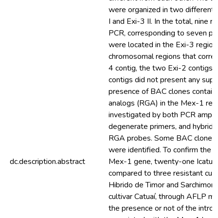
were organized in two different 
I and Exi-3 II. In the total, nine re
PCR, corresponding to seven ph
were located in the Exi-3 region
chromosomal regions that corre
4 contig, the two Exi-2 contigs 
contigs did not present any supe
presence of BAC clones containi
analogs (RGA) in the Mex-1 reg
investigated by both PCR amplif
degenerate primers, and hybridiz
RGA probes. Some BAC clones 
were identified. To confirm the i
dc.description.abstract
Mex-1 gene, twenty-one Icatu li
compared to three resistant culti
Hibrido de Timor and Sarchimor 
cultivar Catuaí, through AFLP ma
the presence or not of the intr