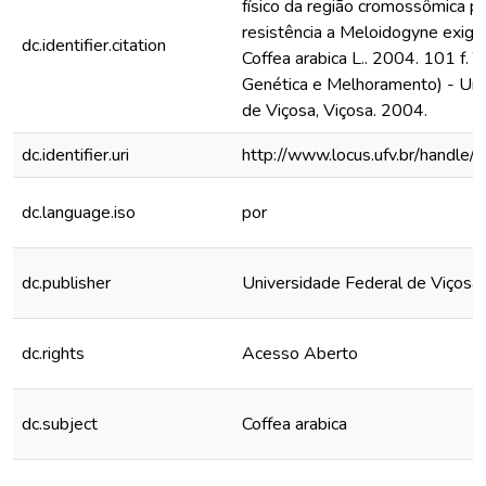
físico da região cromossômica p
resistência a Meloidogyne exig
dc.identifier.citation
Coffea arabica L.. 2004. 101 f.
Genética e Melhoramento) - Uni
de Viçosa, Viçosa. 2004.
dc.identifier.uri
http://www.locus.ufv.br/hand
dc.language.iso
por
dc.publisher
Universidade Federal de Viçosa
dc.rights
Acesso Aberto
dc.subject
Coffea arabica