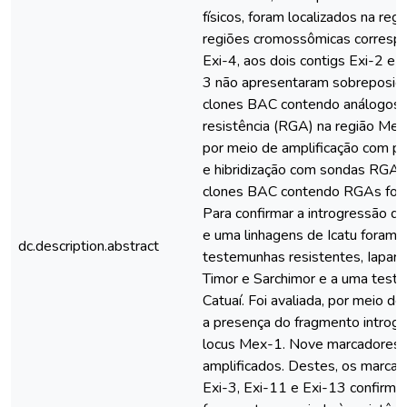
físicos, foram localizados na reg
regiões cromossômicas correspo
Exi-4, aos dois contigs Exi-2 e a
3 não apresentaram sobreposiçã
clones BAC contendo análogos 
resistência (RGA) na região Mex
por meio de amplificação com p
e hibridização com sondas RGA 
clones BAC contendo RGAs foram
Para confirmar a introgressão d
e uma linhagens de Icatu foram 
dc.description.abstract
testemunhas resistentes, Iapar 
Timor e Sarchimor e a uma teste
Catuaí. Foi avaliada, por meio 
a presença do fragmento introgr
locus Mex-1. Nove marcadores
amplificados. Destes, os marcad
Exi-3, Exi-11 e Exi-13 confirma