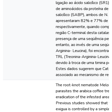
ligação ao ácido salicílico (SR1) 
de aminoácidos da proteína de l
salicílico (SABP), ambos de N. 
apresentaram 82% e 77% de id
respectivamente, quando compar
região C-terminal desta catalase
presença de uma seqüência per
entanto, ao invés de uma seqüên
Arginina- Leucina), foi encontra
TRL (Treonina-Arginina-Leucina).
devido à troca de uma timina po
Estes dados sugerem que Cat-C
associado ao mecanismo de resi
The root-knot nematode Meloid
parasites the arabica coffee tree 
eradication of the infested areas 
Previous studies showed that th
exigua is controlled by a simple 