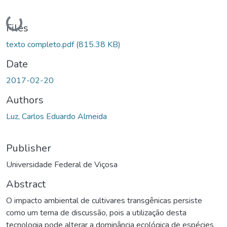
Loading...
Files
texto completo.pdf
(815.38 KB)
Date
2017-02-20
Authors
Luz, Carlos Eduardo Almeida
Publisher
Universidade Federal de Viçosa
Abstract
O impacto ambiental de cultivares transgênicas persiste
como um tema de discussão, pois a utilização desta
tecnologia pode alterar a dominância ecológica de espécies