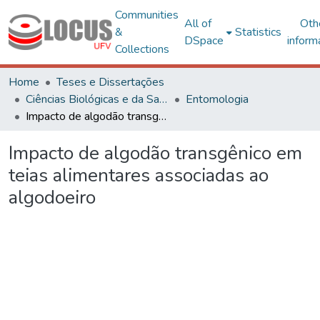
Communities
All of
Oth
&
Statistics
DSpace
inform
Collections
Home
Teses e Dissertações
Ciências Biológicas e da Saúde
Entomologia
Impacto de algodão transgênico em teias alimentares associadas ao algodoeiro
Impacto de algodão transgênico em
teias alimentares associadas ao
algodoeiro