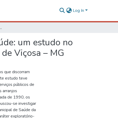
Log In
saúde: um estudo no Consórcio Intermunicipal de Saúde da Microrregião de Viçosa – MG
aúde: um estudo no
o de Viçosa – MG
os que discorram
nte estudo teve
erviços públicos de
s arranjos
cada de 1990, os
buscou-se investigar
unicipal de Saúde da
ráter exploratório-