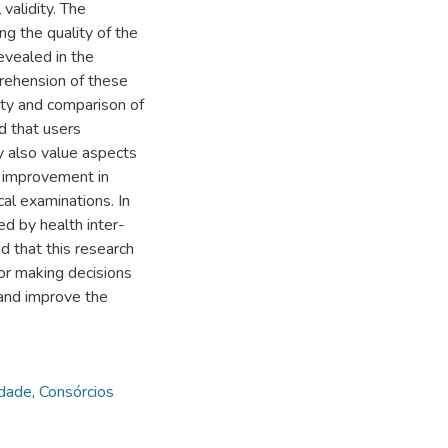
 validity. The
ng the quality of the
evealed in the
prehension of these
ity and comparison of
d that users
y also value aspects
e improvement in
al examinations. In
ed by health inter-
ed that this research
for making decisions
 and improve the
idade
,
Consórcios