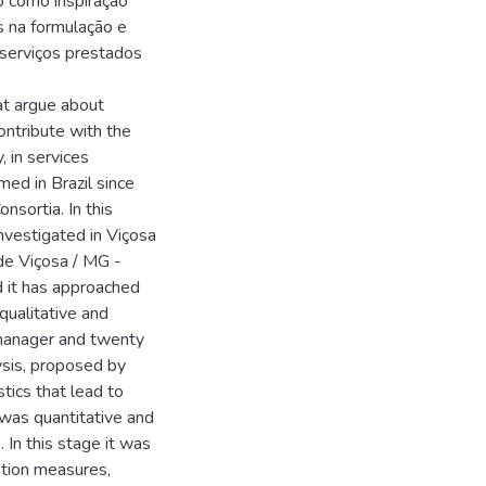
o como inspiração
 na formulação e
 serviços prestados
at argue about
contribute with the
, in services
d in Brazil since
nsortia. In this
nvestigated in Viçosa
de Viçosa / MG -
d it has approached
qualitative and
 manager and twenty
ysis, proposed by
stics that lead to
 was quantitative and
. In this stage it was
iation measures,