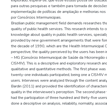
explorado, espera-se, que esse estudo possa ser utilizad
para outras pesquisas e também para tomada de decisões
implementação de políticas de ampliação e melhorias nos
por Consórcios Intermunicipais.
Brazilian public management field demands researches th
quality of public health services. This research intends to 
knowledge about quality in public health services, specially
provided by new government arrangements that were forme
the decade of 1990, which are the Health Intermunicipal Co
perspective, the quality perceived by the users has been i
– MG (Consórcio Intermunicipal de Saúde da Microrregião 
CISMIV). This is a descriptive and exploratory research an
qualitative and quantitative methods. The first phase was 
twenty-one individuals participated, being one a CISMIV
users. Interviews were analyzed through the content anal
Bardin (2011) and provided the identification of characteri
quality in the interviewee’s perception. The second phase
had the participation of three hundred and thirty-five users
done a descriptive on analysis, reliability, normality, assoc