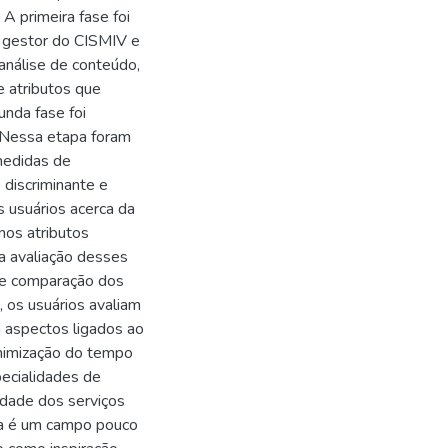
 A primeira fase foi
 1 gestor do CISMIV e
análise de conteúdo,
e atributos que
nda fase foi
. Nessa etapa foram
 medidas de
e discriminante e
s usuários acerca da
nos atributos
a avaliação desses
e e comparação dos
 os usuários avaliam
m aspectos ligados ao
inimização do tempo
ecialidades de
dade dos serviços
nda é um campo pouco