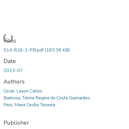
Loading...
Files
514-826-1-PB.pdf
(183.38 KB)
Date
2013-07
Authors
Cezar, Layon Carlos
Barbosa, Telma Regina da Costa Guimarães
Reis, Maria Cecília Teixeira
Publisher