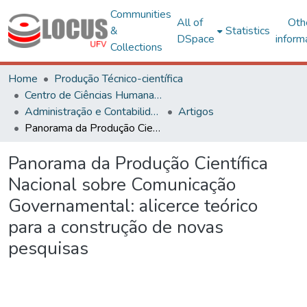
Communities
All of
Oth
&
Statistics
DSpace
inform
Collections
Home
Produção Técnico-científica
Centro de Ciências Humanas, Letras e Artes
Administração e Contabilidade
Artigos
Panorama da Produção Científica Nacional sobre Comunicação Governamental: alicerce teórico para a construção de novas pesquisas
Panorama da Produção Científica
Nacional sobre Comunicação
Governamental: alicerce teórico
para a construção de novas
pesquisas