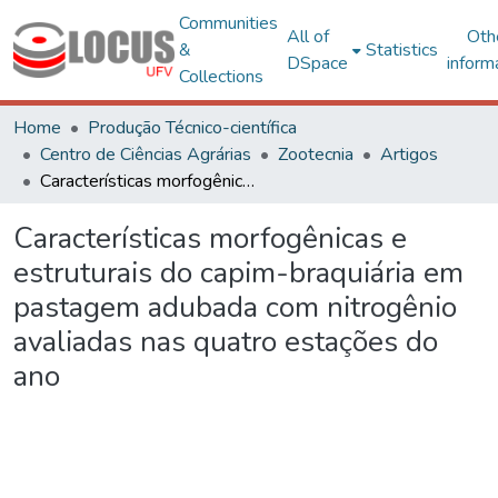
Communities
All of
Oth
&
Statistics
DSpace
inform
Collections
Home
Produção Técnico-científica
Centro de Ciências Agrárias
Zootecnia
Artigos
Características morfogênicas e estruturais do capim-braquiária em pastagem adubada com nitrogênio avaliadas nas quatro estações do ano
Características morfogênicas e
estruturais do capim-braquiária em
pastagem adubada com nitrogênio
avaliadas nas quatro estações do
ano