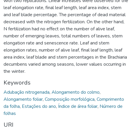
with two replications. Linear increases were observed for the
leaf elongation rate, final leaf length, leaf area index, stem
and leaf blade percentage. The percentage of dead material
decreased with the nitrogen fertilization. On the other hand,
N fertilization had no effect on the number of alive leaf,
number of emerging leaves, total numbers of leaves, stem
elongation rate and senescence rate. Leaf and stem
elongation rates, number of alive leaf, final leaf length, leaf
area index, leaf blade and stem percentages in the Brachiaria
decumbens varied among seasons, lower values occurring in
the winter.
Keywords
Adubação nitrogenada
,
Alongamento do colmo
,
Alongamento foliar
,
Composição morfológica
,
Comprimento
da folha
,
Estações do ano
,
Índice de área foliar
,
Número de
folhas
URI