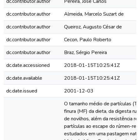
dc.contributor.author
Pereira, José Carlos
dc.contributor.author
Almeida, Marcelo Suzart de
dc.contributor.author
Queiroz, Augusto César de
dc.contributor.author
Cecon, Paulo Roberto
dc.contributor.author
Braz, Sérgio Pereira
dc.date.accessioned
2018-01-15T10:25:41Z
dc.date.available
2018-01-15T10:25:41Z
dc.date.issued
2001-12-03
O tamanho médio de partículas (T
finura (MF) da dieta, da digesta ru
de novilhos, além da resistência re
partículas ao escape do rúmen-retí
estudados em uma pastagem natur