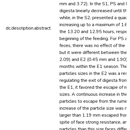
mm and 3.72). In the S1, PS and MF
digesta linearly decreased until th
while, in the S2, presented a quadr
increasing up to a maximum of 1.6
dc.description.abstract
the 13.20 and 12.95 hours, respecti
beginning of the feeding. For PS a
feces, there was no effect of the co
but it were different between the
2.09) and E2 (0.45 mm and 1.90) a
months within the E1 season. The r
particles sizes in the E2 was a restr
regulating the exit of digesta from 
the E1, it favored the escape of me
sizes. A continuous increase in the 
particles to escape from the rumen
increase of the particle size was no
larger than 1.19 mm escaped from 
spite of face strong resistance, and
particles than this size faces diffe