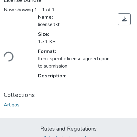
License bundle
Now showing
1 - 1 of 1
Name:
license.txt
Size:
1.71 KB
Loading...
Format:
Item-specific license agreed upon
to submission
Description:
Collections
Artigos
Rules and Regulations