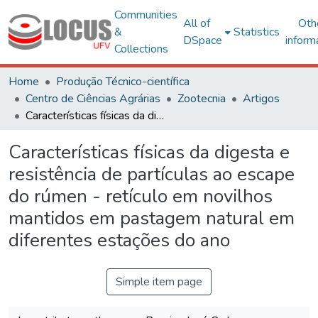
Communities
All of
Oth
&
Statistics
DSpace
inform
Collections
Home
Produção Técnico-científica
Centro de Ciências Agrárias
Zootecnia
Artigos
Características físicas da digesta e resistência de partículas ao escape do rúmen - retículo em novilhos mantidos em pastagem natural em diferentes estações do ano
Características físicas da digesta e
resistência de partículas ao escape
do rúmen - retículo em novilhos
mantidos em pastagem natural em
diferentes estações do ano
Simple item page