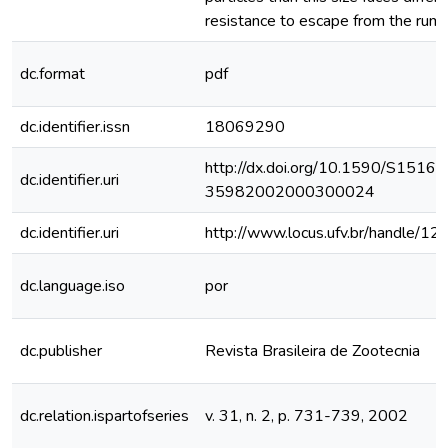
resistance to escape from the rume
dc.format
pdf
dc.identifier.issn
18069290
http://dx.doi.org/10.1590/S1516-
dc.identifier.uri
35982002000300024
dc.identifier.uri
http://www.locus.ufv.br/handle/
dc.language.iso
por
dc.publisher
Revista Brasileira de Zootecnia
dc.relation.ispartofseries
v. 31, n. 2, p. 731-739, 2002