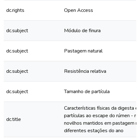
dc.rights
Open Access
dc.subject
Módulo de finura
dc.subject
Pastagem natural
dc.subject
Resistência relativa
dc.subject
Tamanho de partícula
Características físicas da digesta e
partículas ao escape do rúmen - re
dc.title
novilhos mantidos em pastagem na
diferentes estações do ano