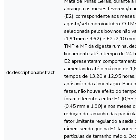
Mata de Minas Gerais, durante a É
abrangeu os meses fevereiro/março
(E2), correspondente aos meses d
agosto/setembro/outubro. O TMP 
selecionada pelos bovinos não var
(1,91mm e 3,62) e E2 (2,10 mm e 
TMP e MF da digesta ruminal dec
linearmente até o tempo de 24 hor
E2 apresentaram comportamento q
aumentando até o máximo de 1,62
dc.description.abstract
tempos de 13,20 e 12,95 horas, r
após início da alimentação. Para 
fezes, não houve efeito do tempo 
foram diferentes entre E1 (0,55 m
(0,45 mm e 1,90) e nos meses den
redução do tamanho das partículas
fator limitante regulando a saída d
rúmen, sendo que na E1 favoreceu
partículas de tamanho médio. Oco