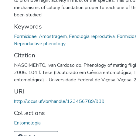
to promote flight activity in most of the species. This pr
mechanisms of colony foundation proper to each one of th
been studied.
Keywords
Formicidae
,
Amostragem
,
Fenologia reprodutiva
,
Formicid
Reproductive phenology
Citation
NASCIMENTO, Ivan Cardoso do. Phenology of mating flight 
2006. 104 f. Tese (Doutorado em Ciência entomológica; 
entomológica) - Universidade Federal de Viçosa, Viçosa, 
URI
http://locus.ufv.br/handle/123456789/939
Collections
Entomologia