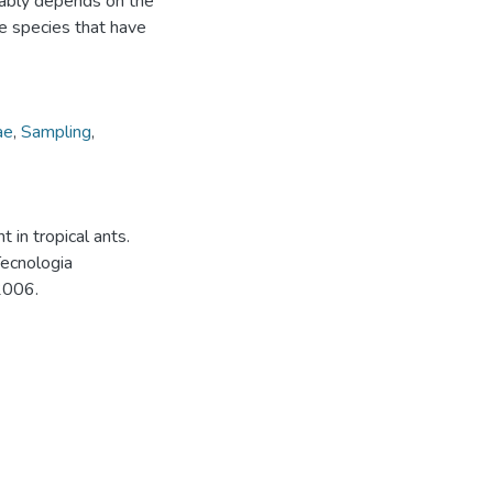
obably depends on the
e species that have
ae
,
Sampling
,
in tropical ants.
Tecnologia
2006.