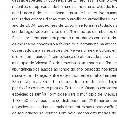
dessas espécies. A ocorrência de L. nero, assim como dive
recentes de operárias de L. mars na mesma localidade, le
que L. nero é de fato sinônimo junior de L. mars. No municí
realizadas coletas diárias com o auxílio de armadilhas lum
ano de 2004. Espécimes de Ecitoninae foram estudados
sendo registrado um total de 1285 machos distribuídos 
Estas apresentaram seu período reprodutivo concentrado 
os meses de novembro a fevereiro. Sincronismo na ativida
observado para as espécies de Neivamyrmex e Eciton, e
ocorreu em Labidus à semelhança do observado para ess
município de Viçosa. Foi desenvolvido um modelo a fim de 
abundância dos alados ao longo do ano, baseado nos fato
chuva e na interação entre estes. Somente o fator temperatu
Isto está provavelmente relacionado ao modo de fundaçã
por fissão conhecido para os Ecitoninae. Quando consider
espécies da família Formicidae para o município de Ilhéus,
140.450 indivíduos que se distribuem em 228 morfoespéc
espécies analisadas (as mais freqüentes nas observações)
de fecundação se verificou em pelo menos oito meses do