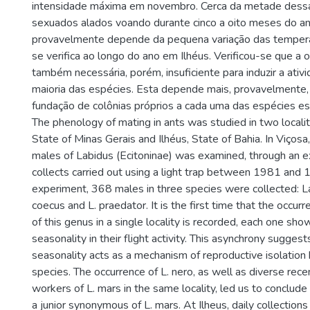
intensidade máxima em novembro. Cerca da metade dess
sexuados alados voando durante cinco a oito meses do a
provavelmente depende da pequena variação das temper
se verifica ao longo do ano em Ilhéus. Verificou-se que a 
também necessária, porém, insuficiente para induzir a ativ
maioria das espécies. Esta depende mais, provavelmente
fundação de colônias próprios a cada uma das espécies e
The phenology of mating in ants was studied in two localiti
State of Minas Gerais and Ilhéus, State of Bahia. In Viçosa, 
males of Labidus (Ecitoninae) was examined, through an e
collects carried out using a light trap between 1981 and 
experiment, 368 males in three species were collected: La
coecus and L. praedator. It is the first time that the occur
of this genus in a single locality is recorded, each one sh
seasonality in their flight activity. This asynchrony suggest
seasonality acts as a mechanism of reproductive isolatio
species. The occurrence of L. nero, as well as diverse rece
workers of L. mars in the same locality, led us to conclude t
a junior synonymous of L. mars. At Ilheus, daily collections 