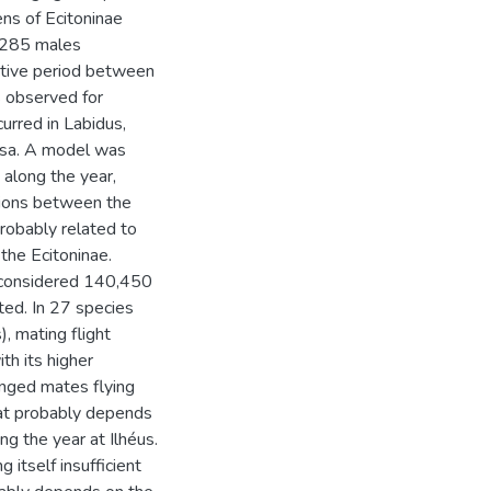
ens of Ecitoninae
1,285 males
ctive period between
s observed for
urred in Labidus,
çosa. A model was
along the year,
ctions between the
probably related to
the Ecitoninae.
s considered 140,450
ted. In 27 species
, mating flight
ith its higher
inged mates flying
hat probably depends
ng the year at Ilhéus.
g itself insufficient