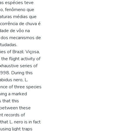
as espécies teve
no, fenômeno que
aturas médias que
ocorrência de chuva é
idade de vôo na
, dos mecanismos de
studadas.
es of Brazil: Viçosa,
the flight activity of
xhaustive series of
1998. During this
bidus nero, L.
rence of three species
owing a marked
s that this
n between these
nt records of
hat L. nero is in fact
using light traps