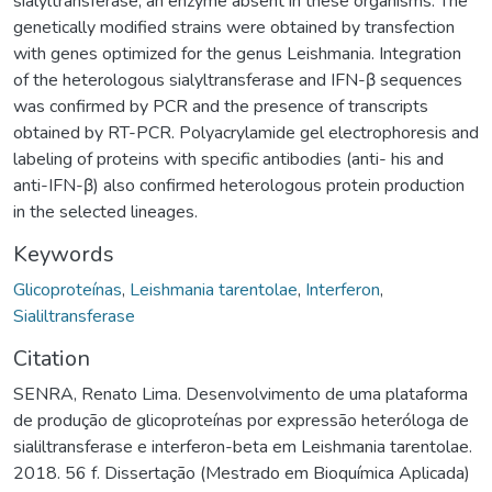
sialyltransferase, an enzyme absent in these organisms. The
genetically modified strains were obtained by transfection
with genes optimized for the genus Leishmania. Integration
of the heterologous sialyltransferase and IFN-β sequences
was confirmed by PCR and the presence of transcripts
obtained by RT-PCR. Polyacrylamide gel electrophoresis and
labeling of proteins with specific antibodies (anti- his and
anti-IFN-β) also confirmed heterologous protein production
in the selected lineages.
Keywords
Glicoproteínas
,
Leishmania tarentolae
,
Interferon
,
Sialiltransferase
Citation
SENRA, Renato Lima. Desenvolvimento de uma plataforma
de produção de glicoproteínas por expressão heteróloga de
sialiltransferase e interferon-beta em Leishmania tarentolae.
2018. 56 f. Dissertação (Mestrado em Bioquímica Aplicada)