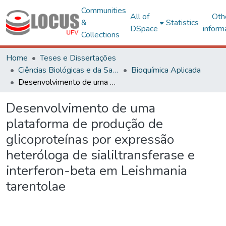
Communities
All of
Oth
&
Statistics
DSpace
inform
Collections
Home
Teses e Dissertações
Ciências Biológicas e da Saúde
Bioquímica Aplicada
Desenvolvimento de uma plataforma de produção de glicoproteínas por expressão heteróloga de sialiltransferase e interferon-beta em Leishmania tarentolae
Desenvolvimento de uma
plataforma de produção de
glicoproteínas por expressão
heteróloga de sialiltransferase e
interferon-beta em Leishmania
tarentolae