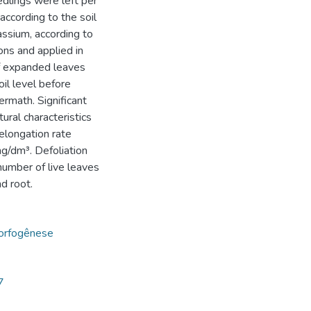
edlings were left per
according to the soil
assium, according to
tions and applied in
f expanded leaves
il level before
ermath. Significant
ral characteristics
elongation rate
g/dm³. Defoliation
 number of live leaves
nd root.
orfogênese
7