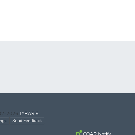
002-2026
LYRASIS
ings
Send Feedback
COAR Notify