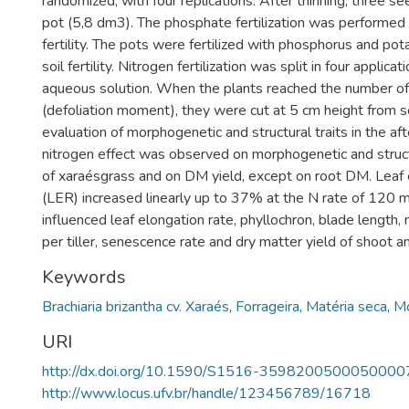
randomized, with four replications. After thinning, three se
pot (5,8 dm3). The phosphate fertilization was performed 
fertility. The pots were fertilized with phosphorus and pot
soil fertility. Nitrogen fertilization was split in four applica
aqueous solution. When the plants reached the number o
(defoliation moment), they were cut at 5 cm height from so
evaluation of morphogenetic and structural traits in the aft
nitrogen effect was observed on morphogenetic and structu
of xaraésgrass and on DM yield, except on root DM. Leaf 
(LER) increased linearly up to 37% at the N rate of 120 m
influenced leaf elongation rate, phyllochron, blade length,
per tiller, senescence rate and dry matter yield of shoot a
Keywords
Brachiaria brizantha cv. Xaraés
,
Forrageira
,
Matéria seca
,
M
URI
http://dx.doi.org/10.1590/S1516-3598200500050000
http://www.locus.ufv.br/handle/123456789/16718