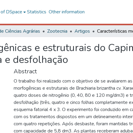
l of DSpace
Statistics
Other information
de Ciências Agrárias
Zootecnia
Artigos
gênicas e estruturais do Cap
 e desfolhação
Abstract
O trabalho foi realizado com o objetivo de se avaliarem as 
morfogênicas e estruturais de Brachiaria brizantha cv. Xar
quatro doses de nitrogênio (0, 40, 80 e 120 mg/dm3) e t
desfolhação (três, quatro e cinco folhas completamente 
esquema fatorial 4 x 3. O experimento foi conduzido em c
com os tratamentos dispostos em um delineamento inteir
com quatro repetições. Após desbaste, foram mantidas tr
com capacidade de 5,8 dm3. As plantas receberam aduba