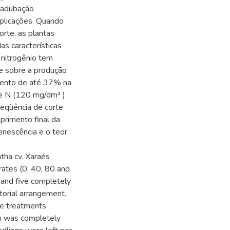
A adubação
aplicações. Quando
rte, as plantas
as características
 nitrogênio tem
 e sobre a produção
mento de até 37% na
de N (120 mg/dm³ )
eqüência de corte
mprimento final da
senescência e o teor
ntha cv. Xaraés
rates (0, 40, 80 and
 and five completely
torial arrangement.
he treatments
gn was completely