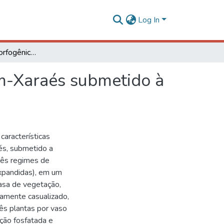
Log In
Características morfogênicas e estruturais do Capim-Xaraés submetido à adubação nitrogenada e desfolhação
im-Xaraés submetido à
características
aés, submetido a
rês regimes de
expandidas), em um
asa de vegetação,
amente casualizado,
ês plantas por vaso
ção fosfatada e