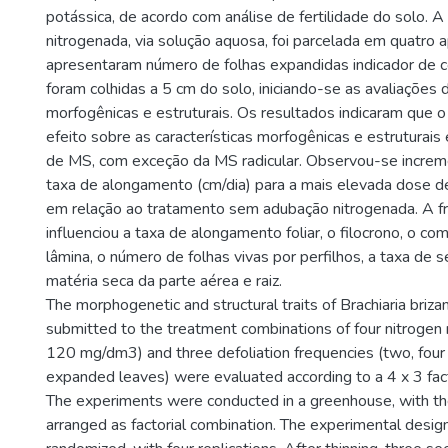
potássica, de acordo com análise de fertilidade do solo. 
nitrogenada, via solução aquosa, foi parcelada em quatro 
apresentaram número de folhas expandidas indicador de co
foram colhidas a 5 cm do solo, iniciando-se as avaliações d
morfogênicas e estruturais. Os resultados indicaram que o
efeito sobre as características morfogênicas e estruturais
de MS, com exceção da MS radicular. Observou-se incre
taxa de alongamento (cm/dia) para a mais elevada dose 
em relação ao tratamento sem adubação nitrogenada. A fr
influenciou a taxa de alongamento foliar, o filocrono, o co
lâmina, o número de folhas vivas por perfilhos, a taxa de 
matéria seca da parte aérea e raiz.
The morphogenetic and structural traits of Brachiaria briza
submitted to the treatment combinations of four nitrogen 
120 mg/dm3) and three defoliation frequencies (two, four
expanded leaves) were evaluated according to a 4 x 3 fac
The experiments were conducted in a greenhouse, with t
arranged as factorial combination. The experimental desi