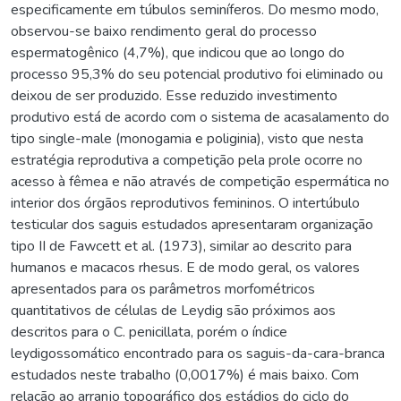
especificamente em túbulos seminíferos. Do mesmo modo,
observou-se baixo rendimento geral do processo
espermatogênico (4,7%), que indicou que ao longo do
processo 95,3% do seu potencial produtivo foi eliminado ou
deixou de ser produzido. Esse reduzido investimento
produtivo está de acordo com o sistema de acasalamento do
tipo single-male (monogamia e poliginia), visto que nesta
estratégia reprodutiva a competição pela prole ocorre no
acesso à fêmea e não através de competição espermática no
interior dos órgãos reprodutivos femininos. O intertúbulo
testicular dos saguis estudados apresentaram organização
tipo II de Fawcett et al. (1973), similar ao descrito para
humanos e macacos rhesus. E de modo geral, os valores
apresentados para os parâmetros morfométricos
quantitativos de células de Leydig são próximos aos
descritos para o C. penicillata, porém o índice
leydigossomático encontrado para os saguis-da-cara-branca
estudados neste trabalho (0,0017%) é mais baixo. Com
relação ao arranjo topográfico dos estádios do ciclo do