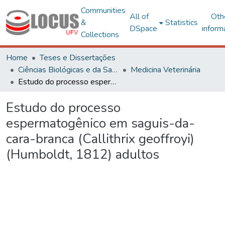
Communities
All of
Oth
&
Statistics
DSpace
inform
Collections
Home
Teses e Dissertações
Ciências Biológicas e da Saúde
Medicina Veterinária
Estudo do processo espermatogênico em saguis-da-cara-branca (Callithrix geoffroyi) (Humboldt, 1812) adultos
Estudo do processo
espermatogênico em saguis-da-
cara-branca (Callithrix geoffroyi)
(Humboldt, 1812) adultos