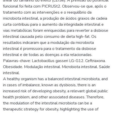
linear do tamanho do efeito (LEfSe). A previsão do potencial
funcional foi feita com PICRUSt2. Observou-se que, após o
tratamento com as intervenções e o reequilíbrio da
microbiota intestinal, a produção de ácidos graxos de cadeia
curta contribuiu para o aumento da integridade intestinal e
vias metabólicas foram enriquecidas para reverter a disbiose
intestinal causada pelo consumo de dieta high-fat. Os
resultados indicaram que a modulação da microbiota
intestinal é promissora para o tratamento da disbiose
intestinal e de todas as doenças a ela relacionadas.
Palavras-chave: Lactobacillus gasseri LG-G12. Ceftriaxona.
Obesidade. Modulação intestinal. Microbiota intestinal. Saúde
intestinal.
A healthy organism has a balanced intestinal microbiota, and
in cases of imbalance, known as dysbiosis, there is an
increased risk of developing obesity, a relevant global public
health problem, and other associated diseases. Therefore,
the modulation of the intestinal microbiota can be a
therapeutic strategy for obesity, highlighting the use of