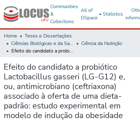
Communities
All of
Oth
&
Statistics
DSpace
inform
Collections
Home
Teses e Dissertações
Ciências Biológicas e da Saúde
Ciência da Nutrição
Efeito do candidato a probiótico Lactobacillus gasseri (LG-G12) e, ou, antimicrobiano (ceftriaxona) associado à oferta de uma dieta-padrão: estudo experimental em modelo de indução da obesidade
Efeito do candidato a probiótico
Lactobacillus gasseri (LG-G12) e,
ou, antimicrobiano (ceftriaxona)
associado à oferta de uma dieta-
padrão: estudo experimental em
modelo de indução da obesidade