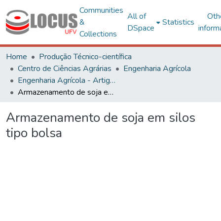
Communities
All of
Oth
&
Statistics
DSpace
inform
Collections
Home
Produção Técnico-científica
Centro de Ciências Agrárias
Engenharia Agrícola
Engenharia Agrícola - Artigos
Armazenamento de soja em silos tipo bolsa
Armazenamento de soja em silos
tipo bolsa