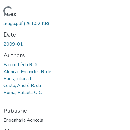
Loading...
Files
artigo.pdf
(261.02 KB)
Date
2009-01
Authors
Faroni, Lêda R. A.
Alencar, Ernandes R. de
Paes, Juliana L.
Costa, André R. da
Roma, Rafaela C. C.
Publisher
Engenharia Agrícola