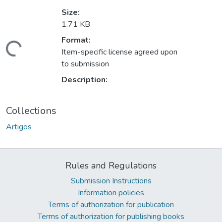
Size:
1.71 KB
Format:
ding...
Item-specific license agreed upon
to submission
Description:
Collections
Artigos
Rules and Regulations
Submission Instructions
Information policies
Terms of authorization for publication
Terms of authorization for publishing books