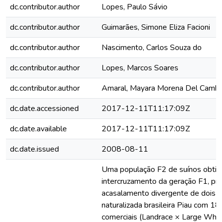
dc.contributor.author
Lopes, Paulo Sávio
dc.contributor.author
Guimarães, Simone Eliza Facioni
dc.contributor.author
Nascimento, Carlos Souza do
dc.contributor.author
Lopes, Marcos Soares
dc.contributor.author
Amaral, Mayara Morena Del Camb
dc.date.accessioned
2017-12-11T11:17:09Z
dc.date.available
2017-12-11T11:17:09Z
dc.date.issued
2008-08-11
Uma população F2 de suínos obtida
intercruzamento da geração F1, pr
acasalamento divergente de dois 
naturalizada brasileira Piau com 1
comerciais (Landrace × Large White