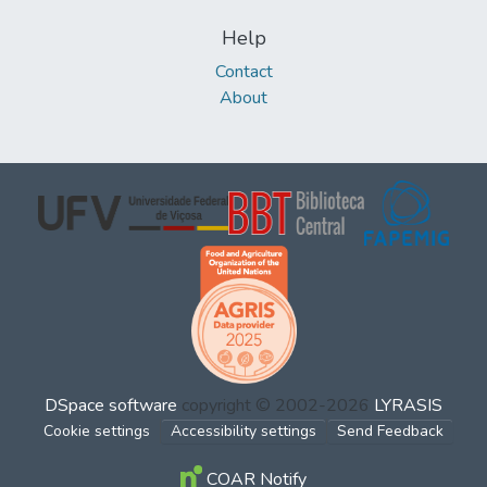
Help
Contact
About
DSpace software
copyright © 2002-2026
LYRASIS
Cookie settings
Accessibility settings
Send Feedback
COAR Notify