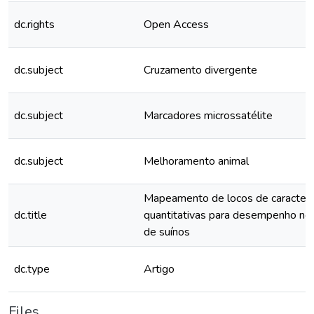
dc.rights
Open Access
dc.subject
Cruzamento divergente
dc.subject
Marcadores microssatélite
dc.subject
Melhoramento animal
Mapeamento de locos de caracterí
dc.title
quantitativas para desempenho n
de suínos
dc.type
Artigo
Files