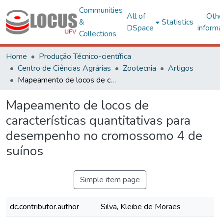
Communities
All of
Oth
&
Statistics
DSpace
inform
Collections
Home
Produção Técnico-científica
Centro de Ciências Agrárias
Zootecnia
Artigos
Mapeamento de locos de características quantitativas para desempenho no cromossomo 4 de suínos
Mapeamento de locos de
características quantitativas para
desempenho no cromossomo 4 de
suínos
Simple item page
dc.contributor.author
Silva, Kleibe de Moraes