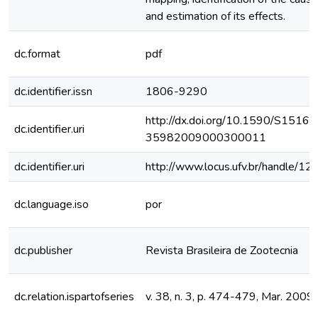
and estimation of its effects.
dc.format
pdf
dc.identifier.issn
1806-9290
http://dx.doi.org/10.1590/S1516-
dc.identifier.uri
35982009000300011
dc.identifier.uri
http://www.locus.ufv.br/handle/
dc.language.iso
por
dc.publisher
Revista Brasileira de Zootecnia
dc.relation.ispartofseries
v. 38, n. 3, p. 474-479, Mar. 2009