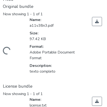
Original bundle
Now showing
1 - 1 of 1
Name:
a11v38n3.pdf
Size:
97.42 KB
Format:
ding...
Adobe Portable Document
Format
Description:
texto completo
License bundle
Now showing
1 - 1 of 1
Name:
license.txt