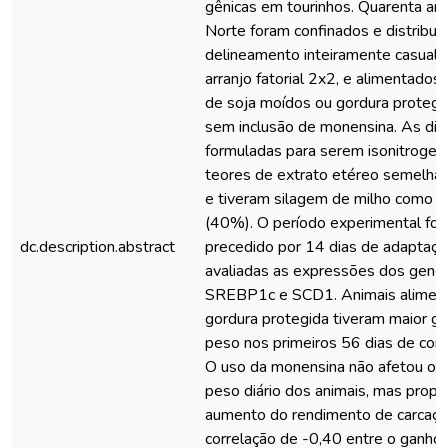
gênicas em tourinhos. Quarenta an
Norte foram confinados e distribu
delineamento inteiramente casuali
arranjo fatorial 2x2, e alimentados
de soja moídos ou gordura protegi
sem inclusão de monensina. As die
formuladas para serem isonitrogen
teores de extrato etéreo semelhan
e tiveram silagem de milho como 
(40%). O período experimental foi 
dc.description.abstract
precedido por 14 dias de adaptaçã
avaliadas as expressões dos gen
SREBP1c e SCD1. Animais alimen
gordura protegida tiveram maior g
peso nos primeiros 56 dias de con
O uso da monensina não afetou o 
peso diário dos animais, mas propo
aumento do rendimento de carcaça
correlação de -0,40 entre o ganho