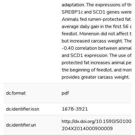
adaptation. The expressions of t
SREBP1c and SCD1 genes were e
Animals fed rumen-protected fat h
average daily gain in the first 56 d
feedlot. Monensin did not affect the
but increased carcass weight. The
-0.40 correlation between animal d
and SCD1 expression. The use of 
protected fat increases animal per
the beginning of feedlot, and mone
provides greater carcass weight.
dc.format
pdf
dc.identifier.issn
1678-3921
http://dx.doi.org/10.1590/S0100-
dc.identifier.uri
204X2014000900009