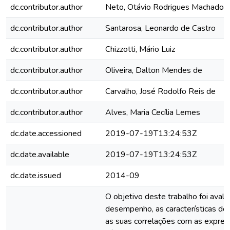
dc.contributor.author
Neto, Otávio Rodrigues Machado
dc.contributor.author
Santarosa, Leonardo de Castro
dc.contributor.author
Chizzotti, Mário Luiz
dc.contributor.author
Oliveira, Dalton Mendes de
dc.contributor.author
Carvalho, José Rodolfo Reis de
dc.contributor.author
Alves, Maria Cecília Lemes
dc.date.accessioned
2019-07-19T13:24:53Z
dc.date.available
2019-07-19T13:24:53Z
dc.date.issued
2014-09
O objetivo deste trabalho foi avalia
desempenho, as características de 
as suas correlações com as expre