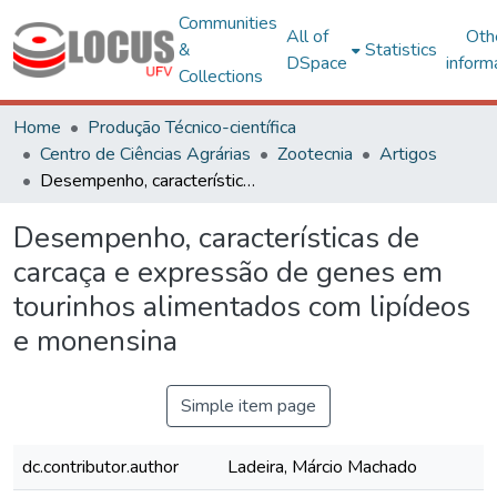
Communities
All of
Oth
&
Statistics
DSpace
inform
Collections
Home
Produção Técnico-científica
Centro de Ciências Agrárias
Zootecnia
Artigos
Desempenho, características de carcaça e expressão de genes em tourinhos alimentados com lipídeos e monensina
Desempenho, características de
carcaça e expressão de genes em
tourinhos alimentados com lipídeos
e monensina
Simple item page
dc.contributor.author
Ladeira, Márcio Machado