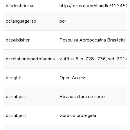
dc.identifier.uri
http://locus.ufv.br//handle/1234
dc.language.iso
por
dc.publisher
Pesquisa Agropecuária Brasileira
dc.relation.ispartofseries
v. 49, n. 9, p. 728- 736, set. 2014
dc.rights
Open Access
dc.subject
Bovinocultura de corte
dc.subject
Gordura protegida