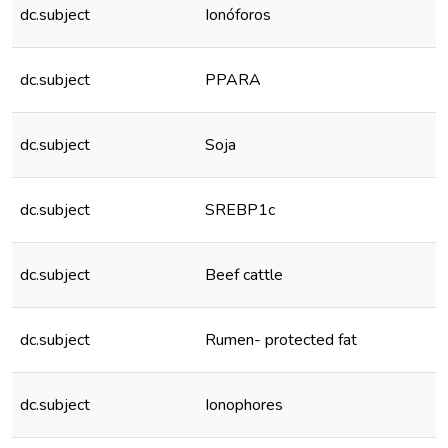
dc.subject
Ionóforos
dc.subject
PPARA
dc.subject
Soja
dc.subject
SREBP1c
dc.subject
Beef cattle
dc.subject
Rumen- protected fat
dc.subject
Ionophores