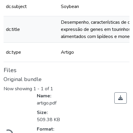
dc.subject
Soybean
Desempenho, características de ca
dc.title
expressão de genes em tourinhos
alimentados com lipídeos e monen
dc.type
Artigo
Files
Original bundle
Now showing
1 - 1 of 1
Name:
artigo.pdf
Size:
509.38 KB
Format: