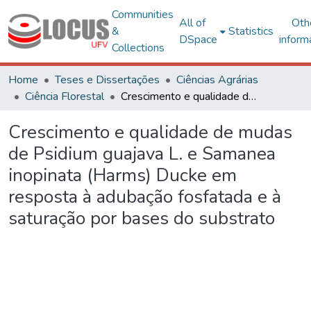
Communities
All of
Oth
&
Statistics
DSpace
inform
Collections
Home
Teses e Dissertações
Ciências Agrárias
Ciência Florestal
Crescimento e qualidade de mudas de Psidium guajava L. e Samanea inopinata (Harms) Ducke em resposta à adubação fosfatada e à saturação por bases do substrato
Crescimento e qualidade de mudas
de Psidium guajava L. e Samanea
inopinata (Harms) Ducke em
resposta à adubação fosfatada e à
saturação por bases do substrato