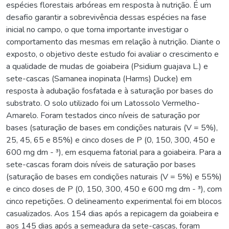
espécies florestais arbóreas em resposta à nutrição. É um
desafio garantir a sobrevivência dessas espécies na fase
inicial no campo, o que torna importante investigar o
comportamento das mesmas em relação à nutrição. Diante o
exposto, o objetivo deste estudo foi avaliar o crescimento e
a qualidade de mudas de goiabeira (Psidium guajava L.) e
sete-cascas (Samanea inopinata (Harms) Ducke) em
resposta à adubação fosfatada e à saturação por bases do
substrato. O solo utilizado foi um Latossolo Vermelho-
Amarelo. Foram testados cinco níveis de saturação por
bases (saturação de bases em condições naturais (V = 5%),
25, 45, 65 e 85%) e cinco doses de P (0, 150, 300, 450 e
600 mg dm - ³), em esquema fatorial para a goiabeira. Para a
sete-cascas foram dois níveis de saturação por bases
(saturação de bases em condições naturais (V = 5%) e 55%)
e cinco doses de P (0, 150, 300, 450 e 600 mg dm - ³), com
cinco repetições. O delineamento experimental foi em blocos
casualizados. Aos 154 dias após a repicagem da goiabeira e
aos 145 dias após a semeadura da sete-cascas, foram