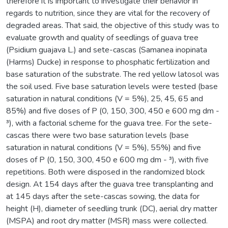
therefore it is important to investigate their behavior in
regards to nutrition, since they are vital for the recovery of
degraded areas. That said, the objective of this study was to
evaluate growth and quality of seedlings of guava tree
(Psidium guajava L.) and sete-cascas (Samanea inopinata
(Harms) Ducke) in response to phosphatic fertilization and
base saturation of the substrate. The red yellow latosol was
the soil used. Five base saturation levels were tested (base
saturation in natural conditions (V = 5%), 25, 45, 65 and
85%) and five doses of P (0, 150, 300, 450 e 600 mg dm -
³), with a factorial scheme for the guava tree. For the sete-
cascas there were two base saturation levels (base
saturation in natural conditions (V = 5%), 55%) and five
doses of P (0, 150, 300, 450 e 600 mg dm - ³), with five
repetitions. Both were disposed in the randomized block
design. At 154 days after the guava tree transplanting and
at 145 days after the sete-cascas sowing, the data for
height (H), diameter of seedling trunk (DC), aerial dry matter
(MSPA) and root dry matter (MSR) mass were collected.