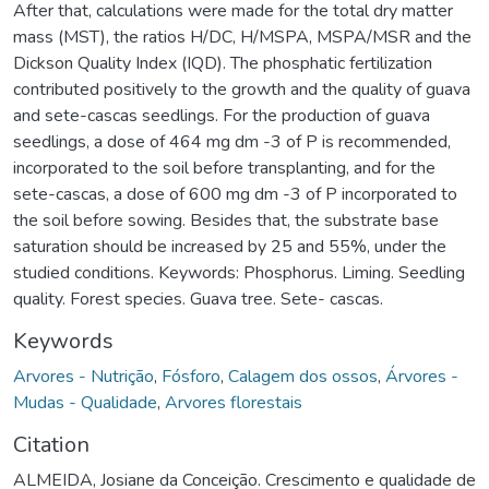
After that, calculations were made for the total dry matter
mass (MST), the ratios H/DC, H/MSPA, MSPA/MSR and the
Dickson Quality Index (IQD). The phosphatic fertilization
contributed positively to the growth and the quality of guava
and sete-cascas seedlings. For the production of guava
seedlings, a dose of 464 mg dm -3 of P is recommended,
incorporated to the soil before transplanting, and for the
sete-cascas, a dose of 600 mg dm -3 of P incorporated to
the soil before sowing. Besides that, the substrate base
saturation should be increased by 25 and 55%, under the
studied conditions. Keywords: Phosphorus. Liming. Seedling
quality. Forest species. Guava tree. Sete- cascas.
Keywords
Arvores - Nutrição
,
Fósforo
,
Calagem dos ossos
,
Árvores -
Mudas - Qualidade
,
Arvores florestais
Citation
ALMEIDA, Josiane da Conceição. Crescimento e qualidade de