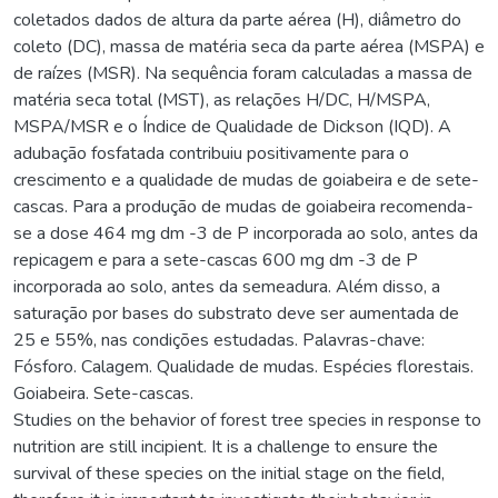
coletados dados de altura da parte aérea (H), diâmetro do
coleto (DC), massa de matéria seca da parte aérea (MSPA) e
de raízes (MSR). Na sequência foram calculadas a massa de
matéria seca total (MST), as relações H/DC, H/MSPA,
MSPA/MSR e o Índice de Qualidade de Dickson (IQD). A
adubação fosfatada contribuiu positivamente para o
crescimento e a qualidade de mudas de goiabeira e de sete-
cascas. Para a produção de mudas de goiabeira recomenda-
se a dose 464 mg dm -3 de P incorporada ao solo, antes da
repicagem e para a sete-cascas 600 mg dm -3 de P
incorporada ao solo, antes da semeadura. Além disso, a
saturação por bases do substrato deve ser aumentada de
25 e 55%, nas condições estudadas. Palavras-chave:
Fósforo. Calagem. Qualidade de mudas. Espécies florestais.
Goiabeira. Sete-cascas.
Studies on the behavior of forest tree species in response to
nutrition are still incipient. It is a challenge to ensure the
survival of these species on the initial stage on the field,